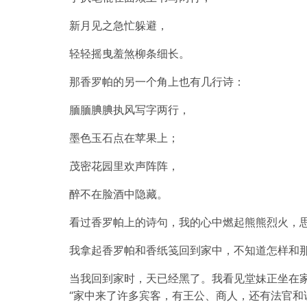
新月见之急忙躲避，
轻轻摇曳羞煞柳条细长。
那香罗帕的另一个角上也有几行诗：
腼腼腆腆执风写字两行，
墨色玉石点在苹果上；
茂密花园里欢声阵阵，
醉不在脸酒中隐藏。
看过香罗帕上的诗句，我的心中燃起熊熊烈火，
我拿起香罗帕和香纸笺回到家中，不知道怎样和
当我回到家时，天已经黑了。我看见堂妹正坐在
“家中来了许多宾客，有王公、商人，还有法官