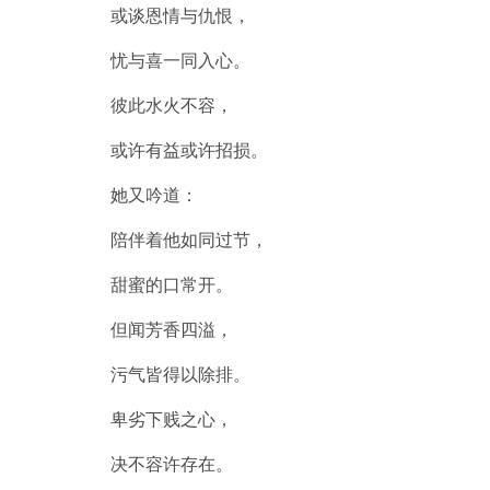
或谈恩情与仇恨，
忧与喜一同入心。
彼此水火不容，
或许有益或许招损。
她又吟道：
陪伴着他如同过节，
甜蜜的口常开。
但闻芳香四溢，
污气皆得以除排。
卑劣下贱之心，
决不容许存在。