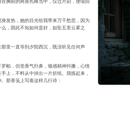
放在胸前的两座乳峰当中，仅过片刻，便缩回
周身发热，她的目光给我带来万千愁思，因为
什么，因此不知如何是好，如坠五里云雾之
在那里一直等到夕阳西沉，既没听见任何声
开罗帕，但觉香气扑鼻，顿感精神抖擞，心情
在手上，不料从中掉出一片折纸。我拣起来，
神。那香笺上写着这样几行诗：