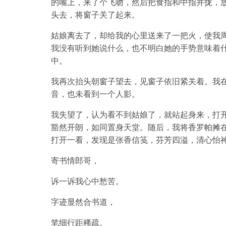
的嘴上，来了个飞吻，然后把食指和中指并拢，
头去，将窗子关了起来。
姑娘离去了，却给我的心里送来了一把火，使我
我没有听到她说什么，也不明白她的手势意味着
中。
我再次抬头朝窗子望去，见窗子依旧紧关着。我
音，也未看到一个人影。
我失望了，认为看不到姑娘了，就站起身来，打
豁然开朗，如同置身天堂。随后，我将香罗帕摊
打开一看，发现是张香信笺，芬芳四溢，清心怡
寄书情郎哥，
诉一诉我心中愁苦。
字迹显然合书道，
笔细行距稀疏。