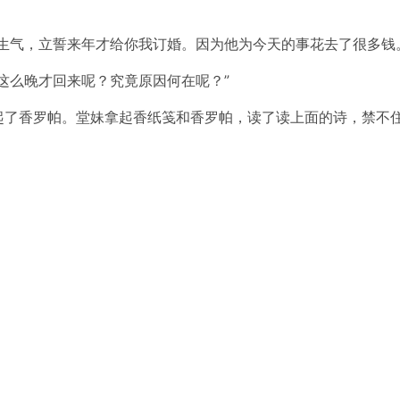
生气，立誓来年才给你我订婚。因为他为今天的事花去了很多钱
这么晚才回来呢？究竟原因何在呢？”
起了香罗帕。堂妹拿起香纸笺和香罗帕，读了读上面的诗，禁不