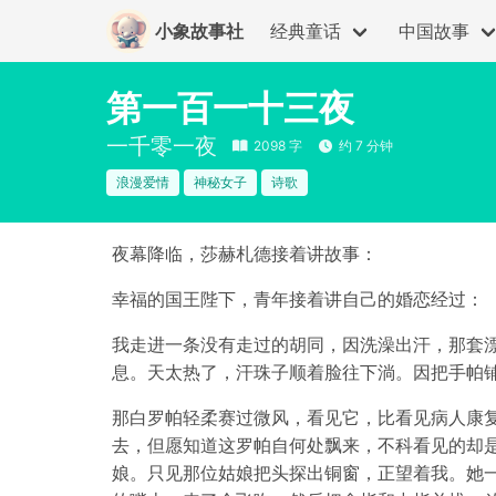
小象故事社
经典童话
中国故事
第一百一十三夜
一千零一夜
2098 字
约 7 分钟
浪漫爱情
神秘女子
诗歌
夜幕降临，莎赫札德接着讲故事：
幸福的国王陛下，青年接着讲自己的婚恋经过：
我走进一条没有走过的胡同，因洗澡出汗，那套
息。天太热了，汗珠子顺着脸往下淌。因把手帕
那白罗帕轻柔赛过微风，看见它，比看见病人康
去，但愿知道这罗帕自何处飘来，不科看见的却
娘。只见那位姑娘把头探出铜窗，正望着我。她