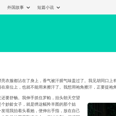
外国故事
短篇小说
漂亮衣服都沾在了身上，香气被汗腥气味盖过了。我见胡同口上
铺在座位上，也就不能用来擦汗了。我想用袍角擦汗，正要提袍
复还要舒畅。我伸手抓住罗帕，抬头朝天空望
是个妙龄女子，就是绣这幅羚羊图的那个姑
一发现我抬着头看她，便伸出手指，放在自己