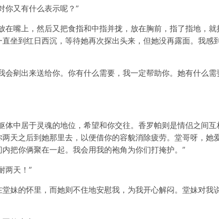
对你又有什么表示呢？”
头放在嘴上，然后又把食指和中指并拢，放在胸前，指了指地，就
一直坐到红日西沉，等待她再次探出头来，但她没再露面。我感
，我会剜出来送给你。你有什么需要，我一定帮助你。她有什么需
的躯体中居于灵魂的地位，希望和你交往。香罗帕则是情侣之间互
你两天之后到她那里去，以便借你的容貌消除疲劳。堂哥呀，她
间内把你俩聚在一起。我会用我的袍角为你们打掩护。”
耐两天！”
在堂妹的怀里，而她则不住地安慰我，为我开心解闷。堂妹对我说