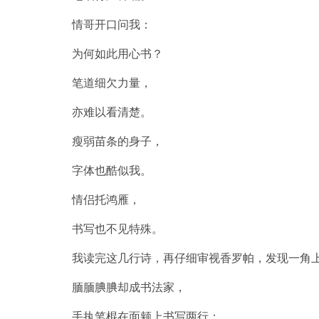
情哥开口问我：
为何如此用心书？
笔道细欠力量，
亦难以看清楚。
瘦弱苗条的身子，
字体也酷似我。
情侣托鸿雁，
书写也不见特殊。
我读完这几行诗，再仔细审视香罗帕，发现一角
腼腼腆腆却成书法家，
手执笔棍在面颊上书写两行；