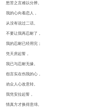
愁苦之言难以分辨。
我的心向着恋人，
从没有说过二话。
不要让我再忍耐了，
我的忍耐已经用完；
凭天房起誓，
我已与忍耐无缘。
怨言实在伤我的心，
劝众人心改意转。
我凭安拉起誓，
情真方才换得意绵。