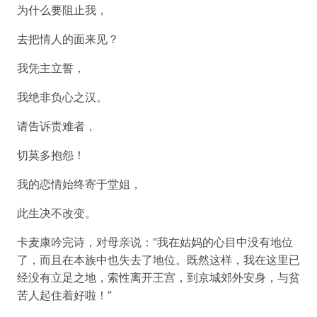
为什么要阻止我，
去把情人的面来见？
我凭主立誓，
我绝非负心之汉。
请告诉责难者，
切莫多抱怨！
我的恋情始终寄于堂姐，
此生决不改变。
卡麦康吟完诗，对母亲说：“我在姑妈的心目中没有地位
了，而且在本族中也失去了地位。既然这样，我在这里已
经没有立足之地，索性离开王宫，到京城郊外安身，与贫
苦人起住着好啦！”