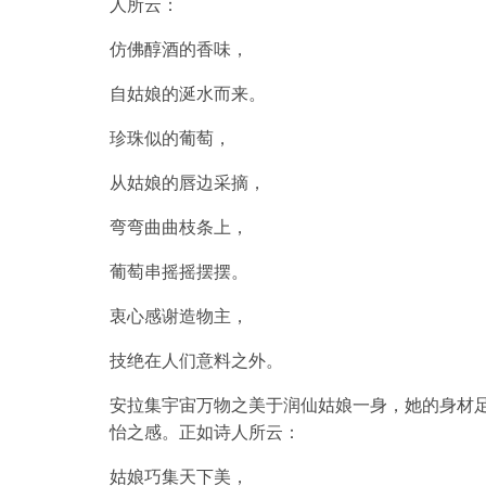
人所云：
仿佛醇酒的香味，
自姑娘的涎水而来。
珍珠似的葡萄，
从姑娘的唇边采摘，
弯弯曲曲枝条上，
葡萄串摇摇摆摆。
衷心感谢造物主，
技绝在人们意料之外。
安拉集宇宙万物之美于润仙姑娘一身，她的身材
怡之感。正如诗人所云：
姑娘巧集天下美，