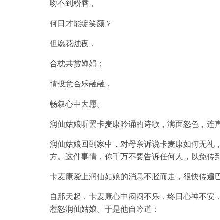
吻不到粉唇，
何日才能绽笑颜？
但愿花烛夜，
合枕共赏婵娟；
情投意合乐融融，
畅叙心中大愿。
润仙姑娘听罢卡麦康吟诵的诗歌，满面怒色，连
润仙姑娘回到家中，对母亲诉说卡麦康如何无礼
方。这件事情，你千万不要告诉任何人，以免传
卡麦康爱上润仙姑娘的消息不胫而走，很快传遍
自那天起，卡麦康心中闷闷不乐，终日心神不安
惹怒润仙姑娘。于是他自吟道：