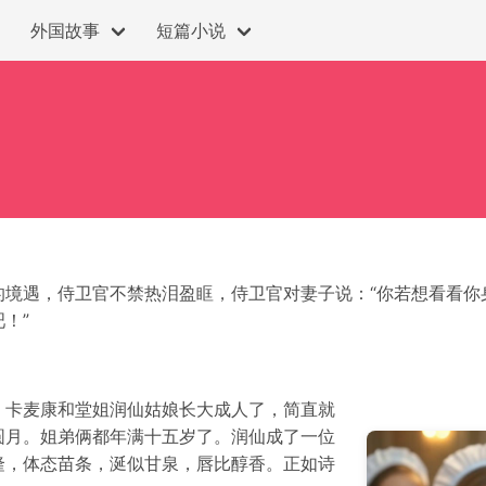
外国故事
短篇小说
的境遇，侍卫官不禁热泪盈眶，侍卫官对妻子说：“你若想看看你
！”
，卡麦康和堂姐润仙姑娘长大成人了，简直就
圆月。姐弟俩都年满十五岁了。润仙成了一位
隆，体态苗条，涎似甘泉，唇比醇香。正如诗