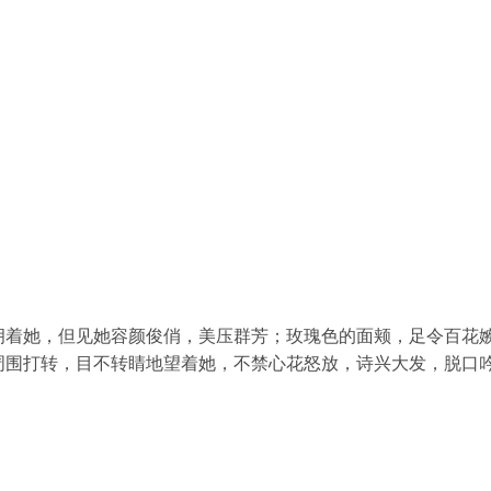
拥着她，但见她容颜俊俏，美压群芳；玫瑰色的面颊，足令百花
周围打转，目不转睛地望着她，不禁心花怒放，诗兴大发，脱口