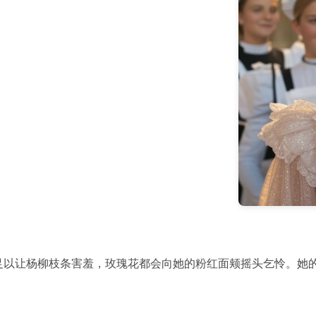
足以让杨柳枝条害羞，玫瑰花都会向她的粉红面颊摇头乞怜。她