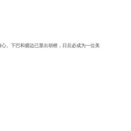
倾心。下巴和腮边已显出胡楂，日后必成为一位美