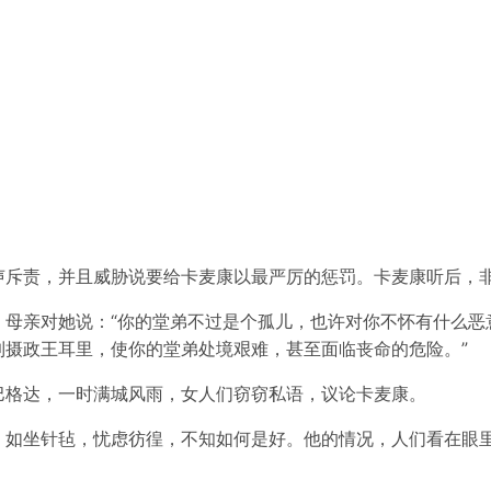
声斥责，并且威胁说要给卡麦康以最严厉的惩罚。卡麦康听后，
，母亲对她说：“你的堂弟不过是个孤儿，也许对你不怀有什么恶
到摄政王耳里，使你的堂弟处境艰难，甚至面临丧命的危险。”
巴格达，一时满城风雨，女人们窃窃私语，议论卡麦康。
，如坐针毡，忧虑彷徨，不知如何是好。他的情况，人们看在眼