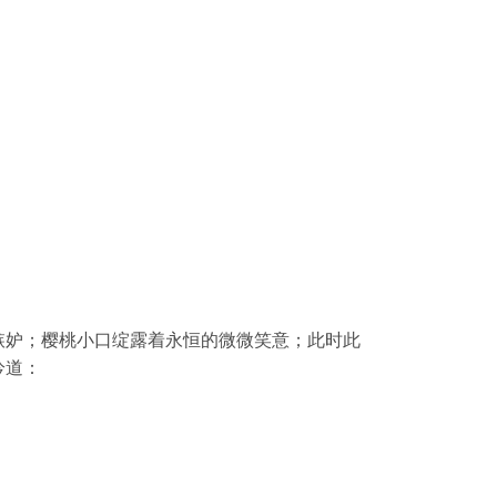
嫉妒；樱桃小口绽露着永恒的微微笑意；此时此
吟道：