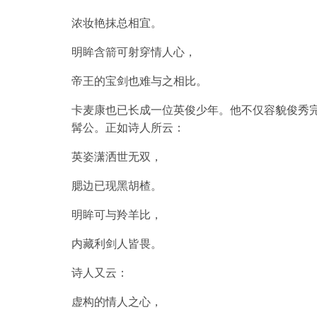
浓妆艳抹总相宜。
明眸含箭可射穿情人心，
帝王的宝剑也难与之相比。
卡麦康也已长成一位英俊少年。他不仅容貌俊秀
髯公。正如诗人所云：
英姿潇洒世无双，
腮边已现黑胡楂。
明眸可与羚羊比，
内藏利剑人皆畏。
诗人又云：
虚构的情人之心，