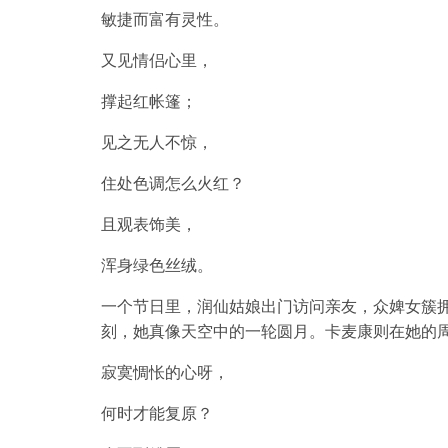
敏捷而富有灵性。
又见情侣心里，
撑起红帐篷；
见之无人不惊，
住处色调怎么火红？
且观表饰美，
浑身绿色丝绒。
一个节日里，润仙姑娘出门访问亲友，众婢女簇
刻，她真像天空中的一轮圆月。卡麦康则在她的
寂寞惆怅的心呀，
何时才能复原？