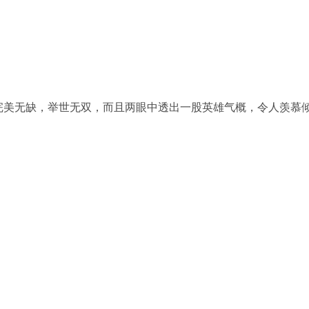
完美无缺，举世无双，而且两眼中透出一股英雄气概，令人羡慕