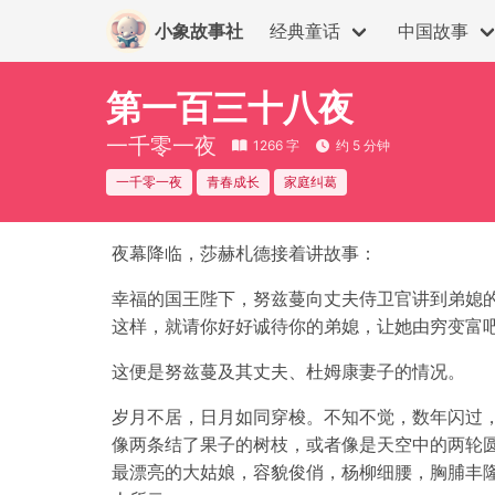
小象故事社
经典童话
中国故事
第一百三十八夜
一千零一夜
1266 字
约 5 分钟
一千零一夜
青春成长
家庭纠葛
夜幕降临，莎赫札德接着讲故事：
幸福的国王陛下，努兹蔓向丈夫侍卫官讲到弟媳
这样，就请你好好诚待你的弟媳，让她由穷变富吧
这便是努兹蔓及其丈夫、杜姆康妻子的情况。
岁月不居，日月如同穿梭。不知不觉，数年闪过
像两条结了果子的树枝，或者像是天空中的两轮
最漂亮的大姑娘，容貌俊俏，杨柳细腰，胸脯丰