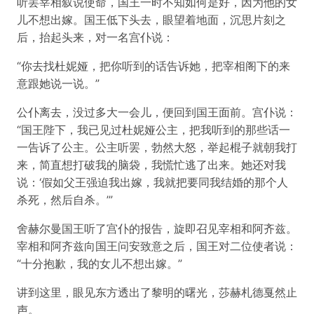
听罢宰相叙说使命，国王一时不知如何是好，因为他的女
儿不想出嫁。国王低下头去，眼望着地面，沉思片刻之
后，抬起头来，对一名宫仆说：
“你去找杜妮娅，把你听到的话告诉她，把宰相阁下的来
意跟她说一说。”
公仆离去，没过多大一会儿，便回到国王面前。宫仆说：
“国王陛下，我已见过杜妮娅公主，把我听到的那些话一
一告诉了公主。公主听罢，勃然大怒，举起棍子就朝我打
来，简直想打破我的脑袋，我慌忙逃了出来。她还对我
说：‘假如父王强迫我出嫁，我就把要同我结婚的那个人
杀死，然后自杀。’”
舍赫尔曼国王听了宫仆的报告，旋即召见宰相和阿齐兹。
宰相和阿齐兹向国王问安致意之后，国王对二位使者说：
“十分抱歉，我的女儿不想出嫁。”
讲到这里，眼见东方透出了黎明的曙光，莎赫札德戛然止
声。