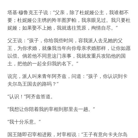
塔基·穆鲁克王子说：“父亲，除了杜妮娅公主，我谁都不
要；杜妮娅公主绣的羚羊图罗帕，我亲眼见过。我只要杜
妮娅；如果娶不上她，我就逃往荒原，殉情自尽。”
父王说：“孩子，你给我些时间，容我派人去见她的父
王，为你求婚，就像我当年向你母亲求婚那样，让你如愿
以偿。倘若他不同意这门亲事，我就发重兵攻陷他的国
土，把他的一起全归我的名下。”
说完，派人叫来青年阿齐兹，问道：“孩子，你认识到卡
夫尔岛王国去的路吗？”
“认识！”阿齐兹答道。
“我想让你陪着我的宰相到那里去一趟。”
“我十分乐意。”
国王随即召宰相进殿，对宰相说：“王子有意向卡夫尔岛