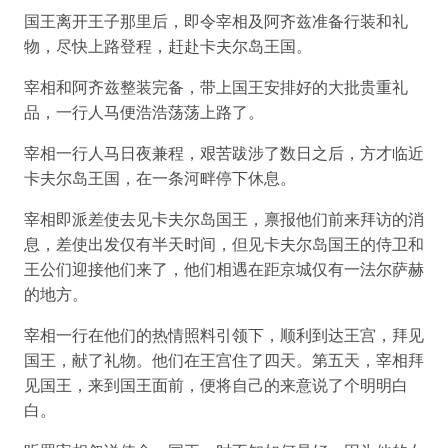
国王离开王子那里后，即令宰相及阿齐兹准备行装和礼
物，尽快上路登程，赶赴卡夫尔岛王国。
宰相和阿齐兹整装完备，带上国王安排好的大批贵重礼
品，一行人马便浩浩荡荡上路了。
宰相一行人马日夜兼程，艰苦跋涉了数日之后，方才临近
卡夫尔岛王国，在一条河畔停下休息。
宰相即派差使去见卡夫尔岛国王，禀报他们前来拜访的消
息，差使出发仅有半天时间，但见卡夫尔岛国王的侍卫和
王公们迎接他们来了，他们相遇在距京城仅有一法尔萨赫
的地方。
宰相一行在他们的热情照料引领下，顺利到达王宫，拜见
国王，献了礼物。他们在王宫住了四天。第五天，宰相拜
见国王，来到国王面前，便将自己的来意说了个明明白
白。