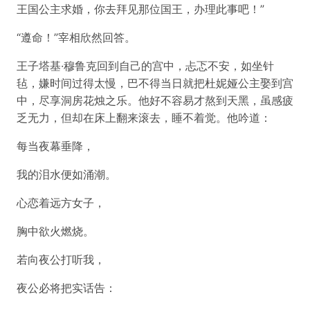
王国公主求婚，你去拜见那位国王，办理此事吧！”
“遵命！”宰相欣然回答。
王子塔基·穆鲁克回到自己的宫中，忐忑不安，如坐针
毡，嫌时间过得太慢，巴不得当日就把杜妮娅公主娶到宫
中，尽享洞房花烛之乐。他好不容易才熬到天黑，虽感疲
乏无力，但却在床上翻来滚去，睡不着觉。他吟道：
每当夜幕垂降，
我的泪水便如涌潮。
心恋着远方女子，
胸中欲火燃烧。
若向夜公打听我，
夜公必将把实话告：