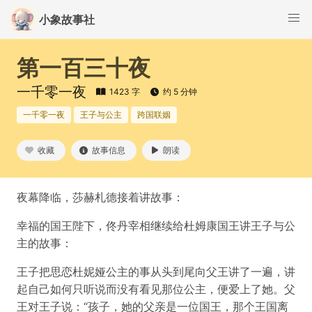
小象故事社
第一百三十夜
一千零一夜
1423 字
约 5 分钟
一千零一夜
王子与公主
跨国联姻
收藏
故事信息
朗读
夜幕降临，莎赫札德接着讲故事：
幸福的国王陛下，佟丹宰相继续给杜姆康国王讲王子与公
主的故事：
王子把思恋杜妮娅公主的事从头到尾向父王讲了一遍，讲
起自己如何只听说而没有看见那位公主，便爱上了她。父
王对王子说：“孩子，她的父亲是一位国王，那个王国离