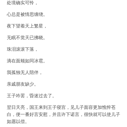
处境确实可怜，
心总是被情思缠绕。
夜下望着天上繁星，
无眠不觉天已拂晓。
珠泪滚滚下落，
滴在面颊如同冰雹。
我孤独无人陪伴，
亲戚朋友缺少。
王子吟罢，昏迷过去了。
翌日天亮，国王来到王子寝宫，见儿子面容更加憔悴苍
白，便一番好言安慰，并且许下诺言，很快就可以使儿子
如愿以偿。