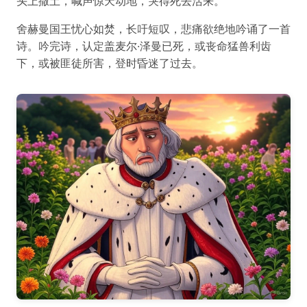
头上撒土，喊声惊天动地，哭得死去活来。
舍赫曼国王忧心如焚，长吁短叹，悲痛欲绝地吟诵了一首
诗。吟完诗，认定盖麦尔·泽曼已死，或丧命猛兽利齿
下，或被匪徒所害，登时昏迷了过去。