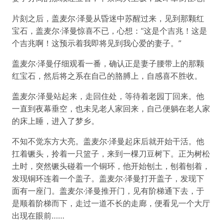
片刻之后，盖麦尔·泽曼从昏迷中苏醒过来，见到那颗红
宝石，盖麦尔·泽曼惊喜不已，心想：“这是个吉兆！这是
个吉兆啊！这预示着我即将见到我心爱的妻子。”
盖麦尔·泽曼仔细观看一番，确认正是妻子腰带上的那颗
红宝石，然后将之系在自己的胳膊上，自感喜不胜收。
盖麦尔·泽曼站起来，走回住处，等待着老园丁回来。他
一直到夜幕垂空，也未见老人家回来，自己便躺在老人家
的床上睡，进入了梦乡。
不知不觉东方大亮。盖麦尔·泽曼起床后就开始干活。他
扛着镢头，拎着一只篮子，来到一棵刀豆树下。正为树松
土时，突然镢头碰着一个铜环，他开始刨土，刨着刨着，
发现铜环连着一个盖子。盖麦尔·泽曼打开盖子，发现下
面有一座门。盖麦尔·泽曼推开门，见有阶梯通下去，于
是顺着阶梯而下，走过一道不长的走廊，便看见一个大厅
出现在眼前……