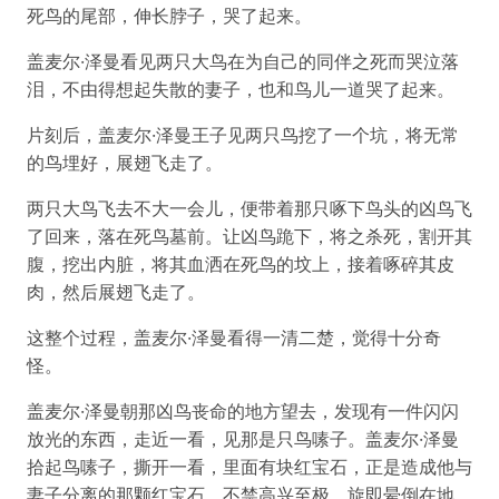
死鸟的尾部，伸长脖子，哭了起来。
盖麦尔·泽曼看见两只大鸟在为自己的同伴之死而哭泣落
泪，不由得想起失散的妻子，也和鸟儿一道哭了起来。
片刻后，盖麦尔·泽曼王子见两只鸟挖了一个坑，将无常
的鸟埋好，展翅飞走了。
两只大鸟飞去不大一会儿，便带着那只啄下鸟头的凶鸟飞
了回来，落在死鸟墓前。让凶鸟跪下，将之杀死，割开其
腹，挖出内脏，将其血洒在死鸟的坟上，接着啄碎其皮
肉，然后展翅飞走了。
这整个过程，盖麦尔·泽曼看得一清二楚，觉得十分奇
怪。
盖麦尔·泽曼朝那凶鸟丧命的地方望去，发现有一件闪闪
放光的东西，走近一看，见那是只鸟嗉子。盖麦尔·泽曼
拾起鸟嗉子，撕开一看，里面有块红宝石，正是造成他与
妻子分离的那颗红宝石，不禁高兴至极，旋即晕倒在地。