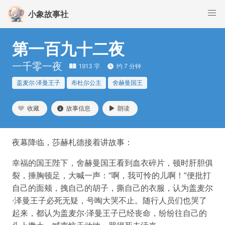
小象故事社
第一百九十二夜
一千零一夜
1913 字
约 7 分钟
盖麦尔·泽曼王子
布杜尔公主
舍赫曼国王
收藏
故事信息
朗读
夜幕降临，莎赫札德接着讲故事：
幸福的国王陛下，舍赫曼国王看到血衣碎片，顿时肝胆俱
裂，捶胸顿足，大喊一声：“啊，我可怜的儿啊！”便批打
自己的面颊，拽自己的胡子，撕自己的衣服，认为盖麦尔
·泽曼王子必死无疑，号啕大哭不止。随行人员们也哭了
起来，都认为盖麦尔·泽曼王子已经丧命，纷纷往自己的