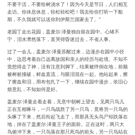
不要干活，不要给树浇水了！因为今天是节日，人们相互
走访。你休息休息，轻松轻松吧！我去给你打听一下船
期，不久我就可以送你到伊斯兰国家去了。”
老园丁走出花园，盖麦尔·泽曼独自留在园中。心绪不
宁，泪水潸然落下，直哭得昏迷过去，不省人事。
过了一会儿，盖麦尔·泽曼苏醒过来，边漫步在园中小径
中，边思考着自己远离故国和亲人的经历与处境。不知不
觉想得走了神，没有注意到脚下，结果被绊倒在地，前额
被树桩撞破，鲜血直流，与眼泪混在一起。他站起来，擦
了擦血和泪，用布包扎了一下，继续在园中漫步，依旧心
烦意乱，不知如何是好。
盖麦尔·泽曼走着走着，无意中朝树上望去，见两只鸟儿
正在互相啄斗，一只鸟战胜了另一只鸟，竟将另一只鸟的
头啄了下来，然后衔起飞走了，而那具无头鸟尸却跌落在
地，掉在了盖麦尔·泽曼王子的面前。正在这时，两只大
鸟俯冲下来，一只鸟落在那只死鸟的前头，另一只鸟站在