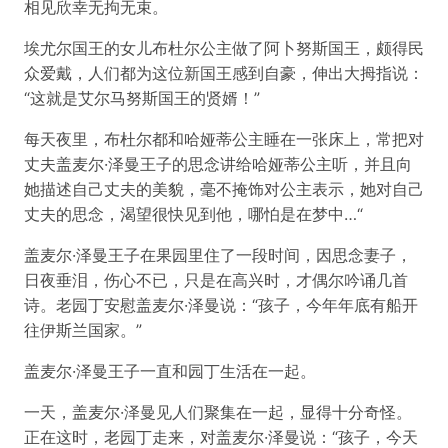
相见欣幸无拘无束。
埃尤尔国王的女儿布杜尔公主做了阿卜努斯国王，颇得民
众爱戴，人们都为这位新国王感到自豪，伸出大拇指说：
“这就是艾尔马努斯国王的贤婿！”
每天夜里，布杜尔都和哈娅蒂公主睡在一张床上，常把对
丈夫盖麦尔·泽曼王子的思念讲给哈娅蒂公主听，并且向
她描述自己丈夫的美貌，毫不掩饰对公主表示，她对自己
丈夫的思念，渴望很快见到他，哪怕是在梦中…“
盖麦尔·泽曼王子在果园里住了一段时间，因思念妻子，
日夜垂泪，伤心不已，只是在高兴时，才偶尔吟诵几首
诗。老园丁安慰盖麦尔·泽曼说：“孩子，今年年底有船开
往伊斯兰国家。”
盖麦尔·泽曼王子一直和园丁生活在一起。
一天，盖麦尔·泽曼见人们聚集在一起，显得十分奇怪。
正在这时，老园丁走来，对盖麦尔·泽曼说：“孩子，今天