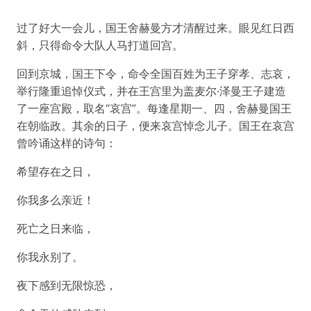
过了好大一会儿，国王舍赫曼方才清醒过来。眼见红日西
斜，只得命令大队人马打道回宫。
回到京城，国王下令，命令全国百姓为王子穿孝、志哀，
举行隆重追悼仪式，并在王宫里为盖麦尔·泽曼王子建造
了一座宫殿，取名“哀宫”。每逢星期一、四，舍赫曼国王
在朝临政。其余的日子，便来哀宫悼念儿子。国王在哀宫
曾吟诵这样的诗句：
希望存在之日，
你我多么亲近！
死亡之日来临，
你我永别了。
夜下感到无限惊恐，