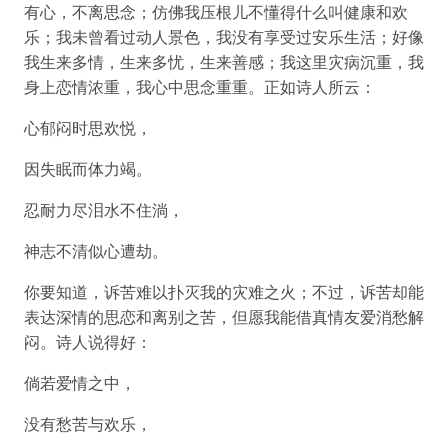
有心，不离思念；仿佛我压根儿不懂得什么叫健康和欢
乐；我未曾看过动人景色，我没有享受过安乐生活；好像
我生来多情，生来多忧，生来善感；我这里灾病沉重，我
身上恋情浓重，我心中思念重重。正如诗人所云：
心郁闷时思欢悦，
因失眠而体力竭。
忍耐力尽泪水不住淌，
神志不清似心遭劫。
你要知道，诉苦难以扑灭我的灾难之火；不过，诉苦却能
表达深情的思恋和离别之苦，但愿我能借真情友爱消愁解
闷。诗人说得好：
倘若爱情之中，
没有愁苦与欢乐，