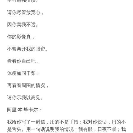
不可勉强扯谈。
请你尽管放宽心，
因你离我不远。
你的影像真，
不曾离开我的眼帘。
看看你自己吧，
体瘦如同干柴；
再看看周围的情况，
请你示我以高见。
阿里·本·毕卡尔：
我给你写了一封信，用的不是手指；我对你说话，用的不
是舌头。用一句话说明我的情况：我有眼，日夜不眠；我