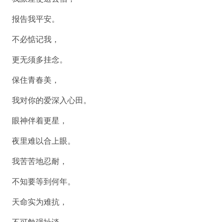
报告我平安。
不必惦记我，
更无须多挂念。
保住青春美，
我对你的爱深入心田。
眼神伴着更星，
夜里难以合上眼。
我苦苦地忍耐，
不知要等到何年。
天命实为难抗，