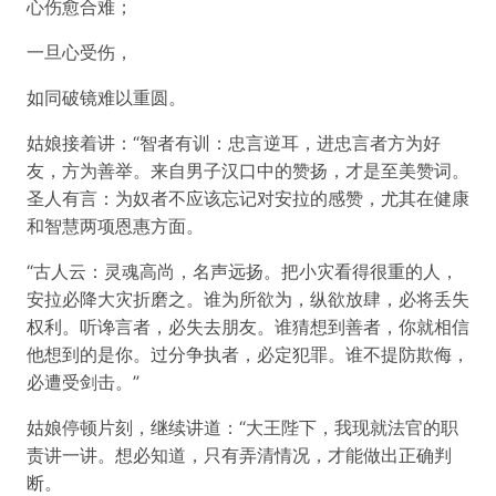
心伤愈合难；
一旦心受伤，
如同破镜难以重圆。
姑娘接着讲：“智者有训：忠言逆耳，进忠言者方为好
友，方为善举。来自男子汉口中的赞扬，才是至美赞词。
圣人有言：为奴者不应该忘记对安拉的感赞，尤其在健康
和智慧两项恩惠方面。
“古人云：灵魂高尚，名声远扬。把小灾看得很重的人，
安拉必降大灾折磨之。谁为所欲为，纵欲放肆，必将丢失
权利。听谗言者，必失去朋友。谁猜想到善者，你就相信
他想到的是你。过分争执者，必定犯罪。谁不提防欺侮，
必遭受剑击。”
姑娘停顿片刻，继续讲道：“大王陛下，我现就法官的职
责讲一讲。想必知道，只有弄清情况，才能做出正确判
断。