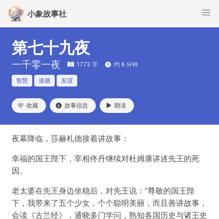
小象故事社
第七十九夜
一千零一夜
1773 字
约 6 分钟
智慧
道德
友谊
收藏
故事信息
朗读
夜幕降临，莎赫札德接着讲故事：
幸福的国王陛下，宰相佟丹继续对杜姆康讲述先王的死
因。
老太婆在先王身边坐稳后，对先王说：“尊敬的国王陛
下，我带来了五个少女，个个聪明美丽，而且善讲故事，
会读《古兰经》，通晓多门学问，熟知各国历史与诸王史