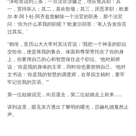
“泽哈里说到三条，一旦法官涉嫌之，理应免其职：其
一，宽待坏人；其二，喜欢歌颂；其三，厌恶革职；欧麦
尔·本·阿卜杜·阿齐兹曾解除一个法官的职务，那个法官
问：‘你为什么革我的职呢？’欧麦尔回答：‘有人告发你言
过其实。’
“相传，亚历山大大帝对其法官说：‘我把一个神圣的职位
交给你，便是将我的鲁合、体面和尊荣寄托在了你的身
上，你要用自己的心和智慧保住这个职位。’他对厨师
说：‘你是我的身体的主宰，同时你也要慈悯自己。’他对
文书说：‘你是我的智慧的调度师，在草拟文稿时，要牢
牢记住我的言语。’”
第一位姑娘说完，向后退去，第二位姑娘走上前来……
讲到这里，眼见东方透出了黎明的曙光，莎赫札德戛然止
声。