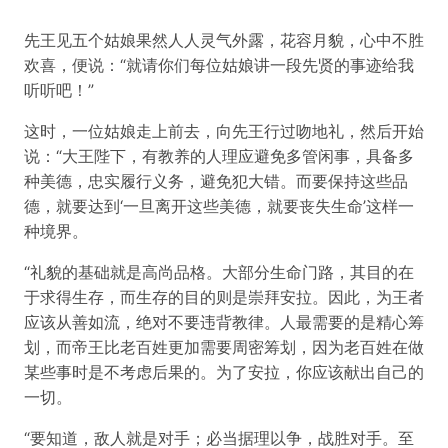
先王见五个姑娘果然人人灵气外露，花容月貌，心中不胜
欢喜，便说：“就请你们每位姑娘讲一段先贤的事迹给我
听听吧！”
这时，一位姑娘走上前去，向先王行过吻地礼，然后开始
说：“大王陛下，有教养的人理应避免多管闲事，具备多
种美德，忠实履行义务，避免犯大错。而要保持这些品
德，就要达到‘一旦离开这些美德，就要丧失生命’这样一
种境界。
“礼貌的基础就是高尚品格。大部分生命门路，其目的在
于求得生存，而生存的目的则是崇拜安拉。因此，为王者
应该从善如流，绝对不要违背教律。人最需要的是精心筹
划，而帝王比老百姓更加需要周密筹划，因为老百姓在做
某些事时是不考虑后果的。为了安拉，你应该献出自己的
一切。
“要知道，敌人就是对手；必当据理以争，战胜对手。至