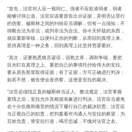
“首先，法官对人应一视同仁。强者不应欺凌弱者，弱者
能够讨得公道。法官应该要原告出示证据，弄明否认罪行
的伪誓。穆斯林之间的纠纷应当调解，但有一点须知：不
得断合法为非法，或判非法为合法。你今天怀疑的东西，
就应重新审核，以便纠正你的判断，从而回到真理上来。
坚持真理是一种义务，回到真理上比坚持荒谬要好。
“其次，还要熟悉格言谚语，谙熟文章，调和争端，要把
目光盯在真理之上。要把自己的事情托付给伟大的安拉。
要从原告那里取得证据；有了证据，方可正确进行判决；
如若不然，被告便会发伪誓。这便是安拉的裁决。
“法官必须找正直的穆斯林当证人。教法规定，法官掌握
案情之后，安拉允许其根据表象进行判决。法官应当避免
在十分饥饿和痛苦的情况下履行自己的裁决职责。法官应
当正视自己的职责，把判案看作沟通人与安拉的桥梁，为
百姓负责，替安拉行道，竭尽忠诚，不愧对法官之名。