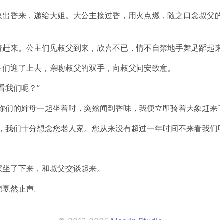
取出香来，递给大姐。大公主接过香，用火点燃，随之口念叔父
着赶来。公主们见叔父到来，欣喜不已，情不自禁地手舞足蹈起
主们迎了上去，亲吻叔父的双手，向叔父问安致意。
看我们呢？”
你们的婶母一起坐着时，突然闻到香味，我便立即骑着大象赶来
，我们十分想念您老人家。您从来没有超过一年时间不来看我们
家坐了下来，和叔父交谈起来。
德戛然止声。