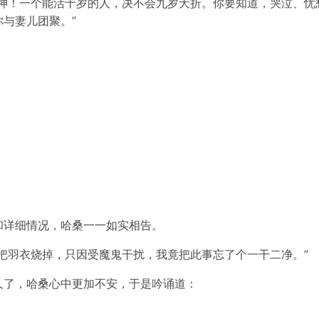
精神！一个能活十岁的人，决不会九岁夭折。你要知道，哭泣、忧
与妻儿团聚。”
和详细情况，哈桑一一如实相告。
把羽衣烧掉，只因受魔鬼干扰，我竟把此事忘了个一干二净。”
久了，哈桑心中更加不安，于是吟诵道：