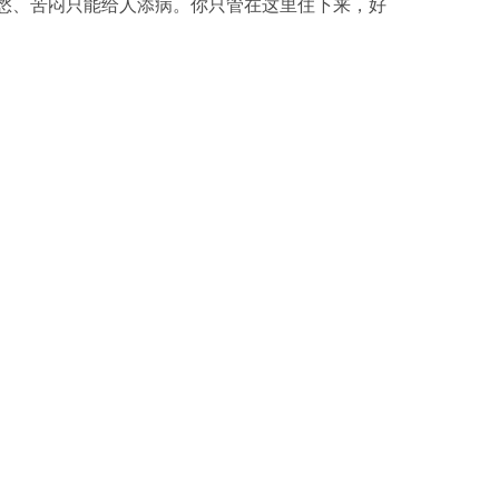
愁、苦闷只能给人添病。你只管在这里住下来，好