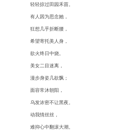
轻轻掠过田园禾苗。
有人因为思念她，
狂想几乎折断腰，
希望寄托美人身，
欲火终日中烧。
美女二目迷离，
漫步身姿几欲飘；
面容常沐朝阳，
乌发浓密不让黑夜。
动我情丝丝，
难抑心中翻滚大潮。