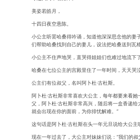
美姿若皓月，
十四日夜空悬陈。
小公主听罢哈桑得吟诵，知道他深深思念他的妻
们帮助哈桑找到自己的妻儿，设法把哈桑送到瓦
小公主不住声地哭，直哭得姐姐们也难过地流下了
哈桑在七位公主的宫殿里住了一年时间，天天哭
公主们有位叔父，名叫阿卜杜·古杜斯。
阿卜杜·古杜斯非常喜欢大公主，每年都要来看
父，阿卜杜·古杜斯非常高兴，随后将一盒香递给
就会出现在你的面前，为你排忧解难。”
这句话是阿卜杜·古杜斯在头一年元旦说给大公主
现在一年过去了，大公主对妹妹们说：“我们的叔