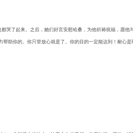
也都哭了起来。之后，她们好言安慰哈桑，为他祈祷祝福，愿他
力帮助你的。你只管放心就是了。你的目的一定能达到！耐心是