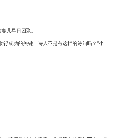
与妻儿早日团聚。
取得成功的关键。诗人不是有这样的诗句吗？”小