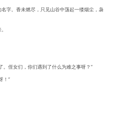
的名字。香未燃尽，只见山谷中荡起一缕烟尘，袅
来。
了。侄女们，你们遇到了什么为难之事呀？”
呀！”