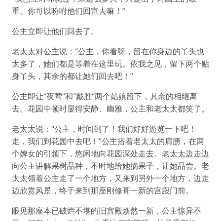
重。你可以吩咐他们回宫去嘛！”
公主立即让他们回去了。
老太太对公主说：“公主，你看呀，留在你身边的丫头也
太多了，她们都是等着在这里玩。依我之见，留下两个贴
身丫头，其余的都让她们回去吧！”
公主即让“夜莺”和“戴胜”两个姑娘留下，其余的相继离
去。花园中顿时显得安静、幽雅，公主和老太太都笑了。
老太太说：“公主，时间到了！我们好好游览一下吧！
走，我们到花园中去吧！”公主搭着老太太的肩膀，在两
个婢女的引领下，悠闲地向花园深处走去。老太太边走边
向公主讲解果树品种，不时地给她摘果子，让她品尝。老
太太领着公主走了一个地方，又来到另外一个地方，边走
边欣赏风景，终于来到那座刚修葺一新的宫殿门前。
眼见那座本已破烂不堪的旧宫殿焕然一新，公主惊异不