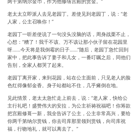
两千第纳尔金币，作为他修缮宫殿的赏金。”
老太太立即派人去见老园丁。差使见到老园丁，说：“老
人家，公主召唤你！”
老园丁一听差使说了一句没头没脑的话，周身战栗不止，
心想：“糟了！我千不该、万不该让那小伙子留在花园里
呀……今天将是我倒霉的日子……”随后，老园丁急忙回到
家中，把此事告诉了妻子和儿女，一番叮嘱之后，同他们
告别，全家人都哭了起来。
老园丁离开家，来到花园，站在公主面前，只见老人的脸
色红得像郁金香。身子站都站不住，几乎瘫倒在地。
见此情景，老太太急忙走上前去，说：“老人家，快给公
主行礼吧！盛赞伟大的安拉，为公主祈祷祝福吧！你筹款
把宫殿修葺一新，我全告诉了公主，公主非常高兴，要给
你两千第纳尔赏钱，你去司库那里领到赏钱，向司库祝
福，行吻地礼，就可以离去了。”