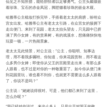
仙见之不知所措，能给胆怯者以足够勇气。公主头戴镶嵌
着珍珠、宝石的赤金凤冠，脚蹬缀着珍珠的嵌金木屐。
哈雅蒂公主梳妆打扮完毕，手搭着老太太的肩膀，吩咐众
宫女出发。哈雅蒂公主有老太太引路，在众宫女的簇拥下
走出便门。来到了花园，老太太抬头望去，只见园中已挤
满了男仆女婢，有的赏果树，有的戏溪水，想痛痛快快地
玩耍一顿，一片热闹景象。
老太太见此情景，对公主说：“公主，你聪明、知事达
理，用不着我多嘱咐。你知道，你来花园赏秋，用不着这
么多男仆女婢；即使你从父王的宫殿里走出来，有那么多
人跟着，也不过是对你的一种敬重罢了。如今你从便门来
到花园里玩，谁也看不到你，也就更不需要这么多人跟着
了，你说不是吗？”
公主说：“姥姥说得很对。可是，他们都己来到了这里，
怎么办呢？”
“我已经对你说过，来这么多人，只是出于对国王的敬