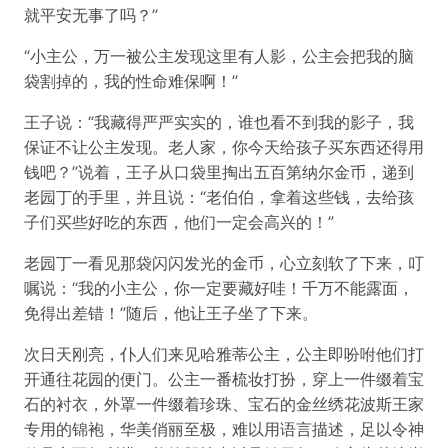
就平安无事了吗？”
“小主公，万一被公主发现这里有人影，公主会把我的脑
袋割掉的，我的性命难保啊！”
王子说：“我藏得严严实实的，谁也看不到我的影子，我
保证不让公主发现。老人家，你今天给孩子买东西还得用
钱吧？”说着，王子从口袋里掏出五百第纳尔金币，递到
老园丁的手里，并且说：“老伯伯，拿着这些钱，去给孩
子们买些好吃的东西，他们一定会高兴的！”
老园丁一看见那袋闪闪发光的金币，心立刻软了下来，叮
嘱说：“我的小主公，你一定要藏好哇！千万不能露面，
免得出差错！”随后，他让王子坐了下来。
次日天刚亮，仆人们来见哈雅蒂公主，公主即吩咐他们打
开通往花园的便门。公主一番梳妆打扮，穿上一件缀着宝
石的衬衣，外罩一件缀着珍珠、宝石的金丝绣花波斯王家
专用的锦袍，华美俏丽至极，难以用语言描述，足以令神