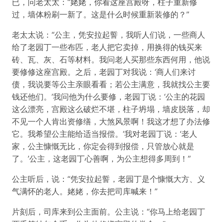
已，问老太太：“姥姥，你看这座宫殿呀，柱子重新修
过，墙体粉刷一新了。这是什么时候重新装修的？”
老太太说：“公主，凭安拉起誓，我听人们说，一些商人
给了老园丁一些布匹，老人把它卖掉，用换得的钱买来
砖、瓦、灰、石等材料。我问老人买那些东西何用，他说
要修修这座宫殿。之后，老园丁对我说：‘商人们来讨
债，我说要等公主亲眼看看；若公主满意，我就找公主要
钱还他们。’我问他为什么要修，老园丁说：‘公主的花园
这么漂亮，宫殿这么破烂不堪，柱子坍塌，墙皮脱落，却
不见一个人肯出资修缮，大煞风景啊！我这才想了办法修
它。我希望公主能给适当报偿。’我对老园丁说：‘老人
家，公主慷慨无比，你定会得到报偿，只管放心就是
了。’公主，这老园丁心善啊，为公主想得多周到！”
公主听后，说：“凭安拉起誓，老园丁是个慷慨大方、义
气满怀的老人。姥姥，你去把司库喊来！”
片刻后，司库来到公主面前。公主说：“你马上给老园丁