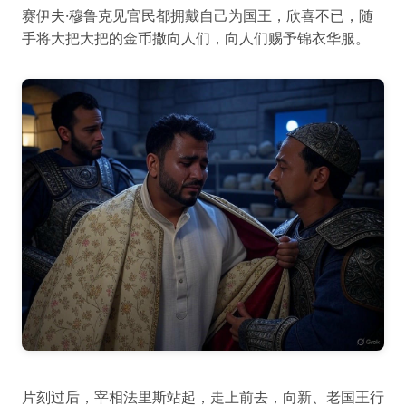
赛伊夫·穆鲁克见官民都拥戴自己为国王，欣喜不已，随
手将大把大把的金币撒向人们，向人们赐予锦衣华服。
片刻过后，宰相法里斯站起，走上前去，向新、老国王行