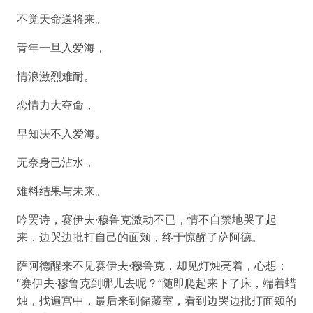
不觉天命送将来。
青年一旦入爱海，
情浪激烈难耐。
恋情力大夺命，
早知决不入爱海。
无奈身已沾水，
难料结果与未来。
吟罢诗，赛伊夫·穆鲁克激动不已，情不自禁地哭了起
来，边哭边批打自己的面颊，终于惊醒了萨阿德。
萨阿德醒来不见赛伊夫·穆鲁克，却见灯烛亮着，心想：
“赛伊夫·穆鲁克到哪儿去呢？”随即爬起来下了床，端着蜡
烛，找遍宫中，最后来到储藏室，看到边哭边批打面颊的