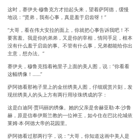
这时，赛伊夫·穆鲁克方才抬起头来，望着萨阿德，缓慢
地说：“贤弟，我有心事，真是羞于启齿呀！”
“大哥，看在伟大安拉的面上，你就把心事告诉我吧！不
要害羞。我是你的弟弟，又是你的宰相，情同手足，根本
没有什么羞于启齿的事。不管有什么事，兄弟都能给你出
主意，想办法。”
赛伊夫，穆鲁克指着袍里子上面的美人图，说：“你看看
这幅绣像！……”
萨阿德看那袍子里上的金丝绣美人图，仔细观赏片刻，发
现丝绣美人的头上方有两行用珍珠绣成的字：
这是白迪阿·贾玛丽的绣像。她的父亲是舍赫亚勒·本·沙鲁
赫，原是信奉伊斯兰教的一位神王，如今住在巴比伦城依
莱姆·本·阿德大帝的花园里。
萨阿德看过那两行字，说：“大哥，你知道这画中美人是