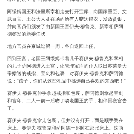
阿绥姆国王和法里斯宰相走去打开宝库，向国家重臣、文
武百官、王公大人及在场的所有人赠送锦衣，发放赏银，
并向官员们颁发了由新国王赛伊夫·穆鲁克、新宰相萨阿
德签发的新委任状。
地方官员在京城逗留一周，各自返回上任。
回到王宫，老国王阿绥姆带着儿子赛伊夫·穆鲁克和宰相
的儿子萨阿德进入王宫，让管理宝库的仆人取出苏莱曼大
帝赠送的戒指、宝剑和包裹，对赛伊夫·穆鲁克和萨阿德
说：“孩子，你们从这些礼品中挑选自己喜欢的东西吧！”
赛伊夫·穆鲁克伸手拿起戒指和包裹，萨阿德则拿起宝剑
和官印。二人一前一后吻了吻老国王的手，相伴回寝宫去
了。
赛伊夫·穆鲁克拿走包裹，但并没有打开，而是顺手丢在
床上。赛伊夫·穆鲁克和萨阿德一起睡在那张床上。这两