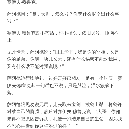
赛伊夫·穆鲁克。
萨阿德问：“喂，大哥，怎么啦？你哭什么呢？出什么事
啦？”
赛伊夫·穆鲁克既不答话，也不抬头，依旧哭泣、捶胸不
止。
见此情景，萨阿德说：“国王陛下，我是你的宰相，又是
你的弟弟。你我一块儿长大，还有什么秘密不能对我讲，
又有什么话不能对我说呢？”
萨阿德边行吻地礼，边好言好语相劝，足有一个时辰，赛
伊夫·穆鲁克却一句话也不说，只是哭泣，泪水簌簌下
落。
萨阿德眼见劝说无用，走去取来宝剑，拔剑出鞘，将剑锋
对准自己的胸膛，然后对赛伊夫·穆鲁克说：“大哥，你如
果再不把原因告诉我，我便一剑结果自己的生命，因为我
不忍心再看到你这样难过的样子。”