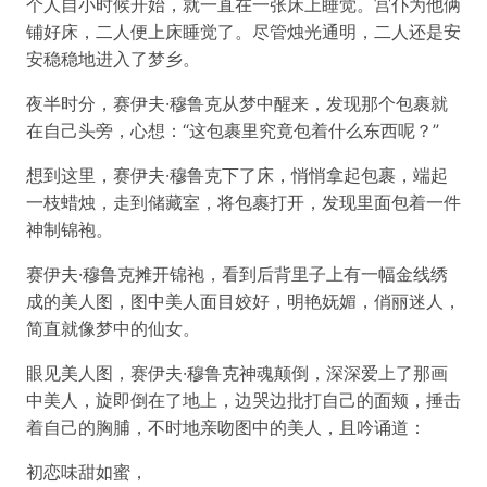
个人自小时候开始，就一直在一张床上睡觉。宫仆为他俩
铺好床，二人便上床睡觉了。尽管烛光通明，二人还是安
安稳稳地进入了梦乡。
夜半时分，赛伊夫·穆鲁克从梦中醒来，发现那个包裹就
在自己头旁，心想：“这包裹里究竟包着什么东西呢？”
想到这里，赛伊夫·穆鲁克下了床，悄悄拿起包裹，端起
一枝蜡烛，走到储藏室，将包裹打开，发现里面包着一件
神制锦袍。
赛伊夫·穆鲁克摊开锦袍，看到后背里子上有一幅金线绣
成的美人图，图中美人面目姣好，明艳妩媚，俏丽迷人，
简直就像梦中的仙女。
眼见美人图，赛伊夫·穆鲁克神魂颠倒，深深爱上了那画
中美人，旋即倒在了地上，边哭边批打自己的面颊，捶击
着自己的胸脯，不时地亲吻图中的美人，且吟诵道：
初恋味甜如蜜，