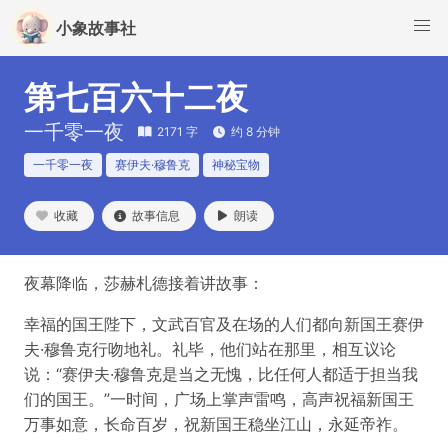
小象故事社
第七百六十二夜
一千零一夜
2171 字
约 8 分钟
一千零一夜
赛伊夫·穆鲁克
神秘宝物
收藏
故事信息
朗读
夜幕降临，莎赫札德接着讲故事：
幸福的国王陛下，文武百官及在场的人们都向新国王赛伊
夫·穆鲁克行吻地礼。礼毕，他们站在那里，相互议论
说：“赛伊夫·穆鲁克是当之无愧，比任何人都适于担当我
们的国王。”一时间，广场上掌声雷鸣，高声祝福新国王
万事如意，长命百岁，祝新国王稳坐江山，永延帝祚。