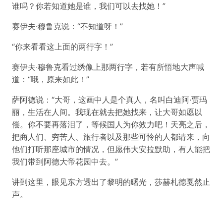
谁吗？你若知道她是谁，我们可以去找她！”
赛伊夫·穆鲁克说：“不知道呀！”
“你来看看这上面的两行字！”
赛伊夫·穆鲁克看过绣像上那两行字，若有所悟地大声喊
道：“哦，原来如此！”
萨阿德说：“大哥，这画中人是个真人，名叫白迪阿·贾玛
丽，生活在人间。我现在就去把她找来，让大哥如愿以
偿。你不要再落泪了，等候国人为你效力吧！天亮之后，
把商人们、穷苦人、旅行者以及那些可怜的人都请来，向
他们打听那座城市的情况，但愿伟大安拉默助，有人能把
我们带到阿德大帝花园中去。”
讲到这里，眼见东方透出了黎明的曙光，莎赫札德戛然止
声。