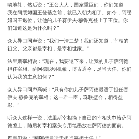
吻地礼，然后说：“王公大人，国家重臣们，你们知道，
我在阿绥姆国王登基之前，就已入朝为相了。如今，阿绥
姆国王退位，让他的儿子赛伊夫·穆鲁克登上了王位。你
们知道这是为什么吗？”
众人异口同声说：“我们一清二楚！我们还知道，宰相的
祖父、父亲都是宰相，是宰相世家。”
法里斯宰相说：“现在，我要退下来，让我的儿子萨阿德
担任宰相。萨阿德聪明机敏，博古通今，足当大任。你们
认为我的主意如何？”
众人异口同声高喊：“只有你的儿子萨阿德最适于担任赛
伊夫·穆鲁克的宰相；这一君一臣，珠联璧合，相得益
彰。”
听众人这样一说，法里斯宰相摘下自己的宰相头巾给萨阿
德缠上，随后将宰相案头专用笔墨放在萨阿德的面前。
群臣们说：“萨阿德最适于担当宰相大任！”