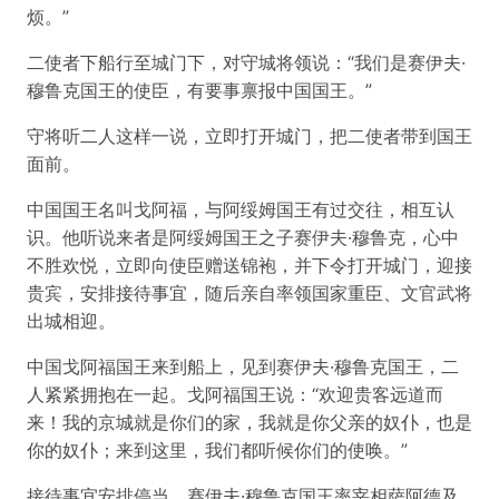
烦。”
二使者下船行至城门下，对守城将领说：“我们是赛伊夫·
穆鲁克国王的使臣，有要事禀报中国国王。”
守将听二人这样一说，立即打开城门，把二使者带到国王
面前。
中国国王名叫戈阿福，与阿绥姆国王有过交往，相互认
识。他听说来者是阿绥姆国王之子赛伊夫·穆鲁克，心中
不胜欢悦，立即向使臣赠送锦袍，并下令打开城门，迎接
贵宾，安排接待事宜，随后亲自率领国家重臣、文官武将
出城相迎。
中国戈阿福国王来到船上，见到赛伊夫·穆鲁克国王，二
人紧紧拥抱在一起。戈阿福国王说：“欢迎贵客远道而
来！我的京城就是你们的家，我就是你父亲的奴仆，也是
你的奴仆；来到这里，我们都听候你们的使唤。”
接待事宜安排停当，赛伊夫·穆鲁克国王率宰相萨阿德及