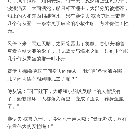
月，风平浪静，顺利安然。有一天，忽然海上狂风大作，
波浪滔天，大雨滂沱，船只相互撞击，大部分船被撞碎，
船上的人和东西相继落水，只有赛伊夫·穆鲁克国王带着
几个侍从登上一条幸免于破碎的小救生船，方才保住了性
命。
风停下来，雨过天睛，太阳绽露出了笑颜。赛伊夫·穆鲁
克看不到大船的影子，只见蓝天与海水之间，只剩下他和
几个侍从乘坐的那一叶小舟。
赛伊夫·穆鲁克国王问身边的侍从：“我们那些大船在哪
儿？萨阿德宰相到哪儿去了呢？”
侍从说：“国王陛下，大船和小船以及船上的人都没有
了，船被撞坏，人都落入海里，变成了鱼食，葬身鱼腹
了。”
赛伊夫·穆鲁克一听，凄然地一声大喊：“毫无办法，只有
依靠伟大的安拉啦！”