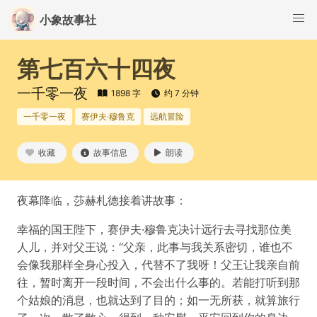
小象故事社
第七百六十四夜
一千零一夜
1898 字
约 7 分钟
一千零一夜
赛伊夫·穆鲁克
远航冒险
收藏
故事信息
朗读
夜幕降临，莎赫札德接着讲故事：
幸福的国王陛下，赛伊夫·穆鲁克决计远行去寻找那位美
人儿，并对父王说：“父亲，此事与我关系密切，谁也不
会像我那样全身心投入，代替不了我呀！父王让我亲自前
往，暂时离开一段时间，不会出什么事的。若能打听到那
个姑娘的消息，也就达到了目的；如一无所获，就算旅行