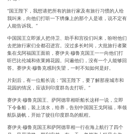
“国王陛下，我想请把所有的旅行家及有旅行习惯的人给
我叫来，向他们打听一下绣像上的那个人是谁，说不定有
人能告诉我。”
中国国王立即派人把侍卫、助手和宫役们叫来，吩咐他们
去把旅行家们全都召进宫。没过多长时间，大批旅行者聚
集在戈阿福国王面前，赛伊夫·穆鲁克国王一一向他们打
听巴比伦城和依莱姆花园。问遍他们，没有一个人能够回
答。赛伊夫·穆鲁克感到失望，一时不知如何是好。
片刻后，有一位船长说：“国王陛下，要了解那座城市和
花园的情况，应该到印度群岛去打听。”
赛伊夫·穆鲁克国王、萨阿德宰相听船长这样一说，立即
下令备船，装上淡水，给养，告别中国国王戈阿福，率领
航队扬帆，开始了驶往印度群岛的航程。
赛伊夫·穆鲁克国王和萨阿德宰相一行在海上航行了四个