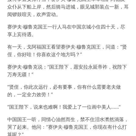
众仆从下船上岸，然后骑马进城，眼见城郭装点一新，耳
闻锣鼓喧天，欢声雷动。
赛伊夫·穆鲁克国王一行人马在中国京城小住四十天，尽
享上宾待遇。
有一天，戈阿福国王看望赛伊夫·穆鲁克国王，问道：“贤
侄，你好哇！你喜欢这个地方吗？”
赛伊夫·穆鲁克说：“国王陛下，愿安拉永延帝祚，祝陛下
万寿无疆！”
“贤侄，你此次远行，必有要事，你有什么需要老夫做
的，一定全力效劳！”
“国王陛下，说来也难啊！我爱上了一位画中美人……”
中国国王一听，同情心油然而生，禁不住泪水潸然淌落，
哭了起来。他问：“赛伊夫·穆鲁克国王，你现在有什么打
算呢？”