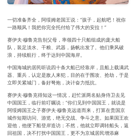
一切准备齐全，阿绥姆老国王说：“孩子，起航吧！祝你
一路顺风！我把你完全托付给了伟大的安拉！”
赛伊夫·穆鲁克告别父母，率领四十只船组成的庞大船
队，装足淡水、干粮、武器，扬帆出发了。他们乘风破
浪，持续航行，终于达到中国海岸。
中国海城的居民听说四十条大船已经靠岸，且船上载满武
器、重兵，认定是敌人来犯，目的在于围攻、抢劫，于是
立即关紧城门，备好弩炮，决计奋力抵抗。
赛伊夫·穆鲁克得知这一情况，赶忙派两名贴身侍卫去见
中国国王，临行前叮嘱说：“你们见到中国国王，就说是
阿绥姆国王之子赛伊夫·穆鲁克远道而来，打算在贵国京
城作短期访问、游览，绝无交战、争斗之意。如果国王欢
迎他，他便下船登岸造访；不然，他就立即调转船头，返
回祖国，决不打扰中国国王，更不为京城居民增添麻