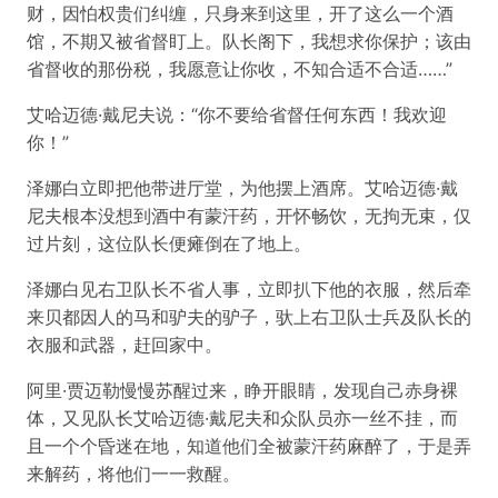
财，因怕权贵们纠缠，只身来到这里，开了这么一个酒
馆，不期又被省督盯上。队长阁下，我想求你保护；该由
省督收的那份税，我愿意让你收，不知合适不合适……”
艾哈迈德·戴尼夫说：“你不要给省督任何东西！我欢迎
你！”
泽娜白立即把他带进厅堂，为他摆上酒席。艾哈迈德·戴
尼夫根本没想到酒中有蒙汗药，开怀畅饮，无拘无束，仅
过片刻，这位队长便瘫倒在了地上。
泽娜白见右卫队长不省人事，立即扒下他的衣服，然后牵
来贝都因人的马和驴夫的驴子，驮上右卫队士兵及队长的
衣服和武器，赶回家中。
阿里·贾迈勒慢慢苏醒过来，睁开眼睛，发现自己赤身裸
体，又见队长艾哈迈德·戴尼夫和众队员亦一丝不挂，而
且一个个昏迷在地，知道他们全被蒙汗药麻醉了，于是弄
来解药，将他们一一救醒。