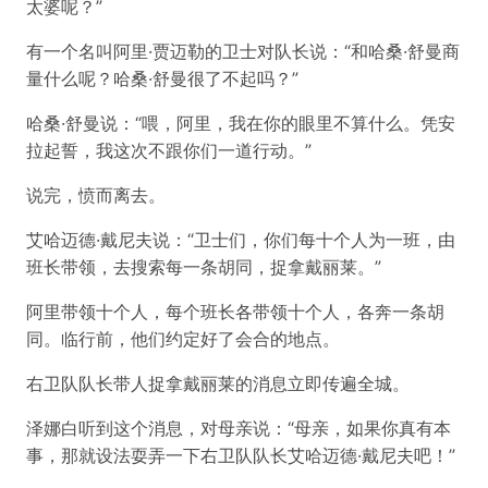
太婆呢？”
有一个名叫阿里·贾迈勒的卫士对队长说：“和哈桑·舒曼商
量什么呢？哈桑·舒曼很了不起吗？”
哈桑·舒曼说：“喂，阿里，我在你的眼里不算什么。凭安
拉起誓，我这次不跟你们一道行动。”
说完，愤而离去。
艾哈迈德·戴尼夫说：“卫士们，你们每十个人为一班，由
班长带领，去搜索每一条胡同，捉拿戴丽莱。”
阿里带领十个人，每个班长各带领十个人，各奔一条胡
同。临行前，他们约定好了会合的地点。
右卫队队长带人捉拿戴丽莱的消息立即传遍全城。
泽娜白听到这个消息，对母亲说：“母亲，如果你真有本
事，那就设法耍弄一下右卫队队长艾哈迈德·戴尼夫吧！”