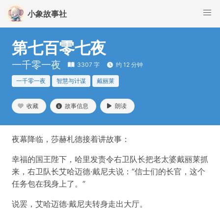
小象故事社
第七百零七夜
一千零一夜
3307 字
约 12 分钟
一千零一夜
智慧与计谋
戴丽莱
收藏
故事信息
朗读
夜幕降临，莎赫札德接着讲故事：
幸福的国王陛下，哈里发责令右卫队长把老太婆戴丽莱抓
来，右卫队长艾哈迈德·戴尼夫说：“信士们的长官，这个
任务包在我身上了。”
说罢，艾哈迈德·戴尼夫转身走出大厅。