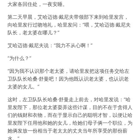
大家各回住处，一夜安睡。
第二天早晨，艾哈迈德·戴尼夫带领部下来到哈里发宫，
向哈里发行过吻地礼，哈里发问：“喂，艾哈迈德·戴尼夫
队长，老太婆在哪儿？”
艾哈迈德·戴尼夫说：“我力不从心啊！”
“为什么？”
“因为我不认识那个老太婆，请哈里发把这项任务交给左
卫队队长哈桑·舒曼吧！因为他既认识老太婆，也认识老
太婆的女儿。”
这时，左卫队队长哈桑·舒曼走上前去，对哈里发说：“哈
里发陛下，那位老太婆耍弄这些计谋，目的不在于贪得人
们的钱财和衣物，而在于显示自己的聪明才智，以便让哈
里发陛下任用他和她的女儿，给她们母子俩一个职位，为
她俩发放一份相当于老太太的丈夫当年所享受的那份薪
水。”