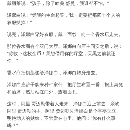
戴丽莱说：“孩子，除了哈桑·舒曼，我谁都不怕。”
泽娜白说：“凭我的生命起誓，我一定要把那四十个人的
衣服扒掉！”
说完，泽娜白穿好衣服，戴上面纱，向一个香水店走去。
那位香水商有个双门大厅。泽娜白向店主问安之后，说：
“你收下这枚金币！我想借用你的厅堂，天黑之前就还
你。”
香水商把钥匙递给泽娜白，泽娜白转身走去。
泽娜白雇驴子驮来种种家什，把厅堂布置一番，摆上桌凳
和酒席，然后站在门外，露着面孔。
这时，阿里·贾迈勒带着人走来。泽娜白迎上前去，亲吻
阿里·贾迈勒的手。阿里·贾迈勒见泽娜白是个亭亭玉立、
明艳动人的姑娘，不禁爱在心里。他问：“你有什么事
吗？”