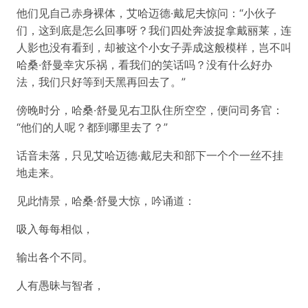
他们见自己赤身裸体，艾哈迈德·戴尼夫惊问：“小伙子
们，这到底是怎么回事呀？我们四处奔波捉拿戴丽莱，连
人影也没有看到，却被这个小女子弄成这般模样，岂不叫
哈桑·舒曼幸灾乐祸，看我们的笑话吗？没有什么好办
法，我们只好等到天黑再回去了。”
傍晚时分，哈桑·舒曼见右卫队住所空空，便问司务官：
“他们的人呢？都到哪里去了？”
话音未落，只见艾哈迈德·戴尼夫和部下一个个一丝不挂
地走来。
见此情景，哈桑·舒曼大惊，吟诵道：
吸入每每相似，
输出各个不同。
人有愚昧与智者，