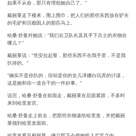
如果不从命，那只有埋怨她自己了。”
戴丽莱走下楼来，围上围巾，把人们的那些东西放在驴夫
的毛驴和贝都因人的那匹马上。
哈桑·舒曼对她说：“我们右卫队长及其手下兵士的衣物在
哪儿？”
戴丽莱说：“凭安拉起誓，那些东西不在我手里，不是我
扒掉的。”
“确实不是你扒的，但却是你的女儿泽娜白玩弄的计谋，
这是她和你一道合干的一件好事。”
说完，哈桑·舒曼在前面走，戴丽莱在后面紧跟，不多时
来到哈里发宫。
哈桑·舒曼走上前去，把那些衣物递给哈里发，并把戴丽
莱领到哈里发面前。
哈里发看见戴丽莱，便立即下令把她投入监牢之中。