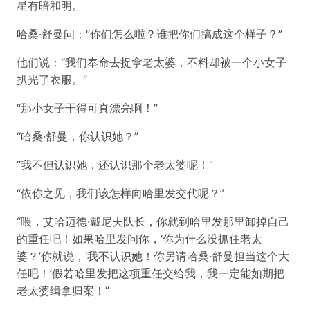
星有暗和明。
哈桑·舒曼问：“你们怎么啦？谁把你们搞成这个样子？”
他们说：“我们奉命去捉拿老太婆，不料却被一个小女子
扒光了衣服。”
“那小女子干得可真漂亮啊！”
“哈桑·舒曼，你认识她？”
“我不但认识她，还认识那个老太婆呢！”
“依你之见，我们该怎样向哈里发交代呢？”
“喂，艾哈迈德·戴尼夫队长，你就到哈里发那里卸掉自己
的重任吧！如果哈里发问你，‘你为什么没抓住老太
婆？’你就说，‘我不认识她！你另请哈桑·舒曼担当这个大
任吧！’假若哈里发把这项重任交给我，我一定能如期把
老太婆缉拿归案！”