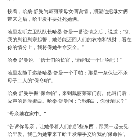
接着，哈桑·舒曼为戴丽莱母女俩说情，期望他把母女俩
带来之后，哈里发不要处死她俩。
哈里发听左卫队队长哈桑·舒曼一番说情之后，说道：“凭
我的列祖列宗起誓，她若能还回人们的衣物和钱财，看在
你的情分上，我将保她生命安全。”
哈桑·舒曼说：“信士们的长官，请给我一个证物吧！”
哈里发随手递给哈桑·舒曼一个手帕：那是一条保证不杀
母子二人的“保命帕”。
哈桑·舒曼手握“保命帕”，来到戴丽莱家门前。他叫门后，
应声的是泽娜白。哈桑·舒曼问：“泽娜白，你母亲呢？”
“母亲她在家中。”
“告诉你母亲，让她带着人们的那些东西，跟我一起去见
哈里发。我已为她带来了哈里发亲手交给我的‘保命帕’。