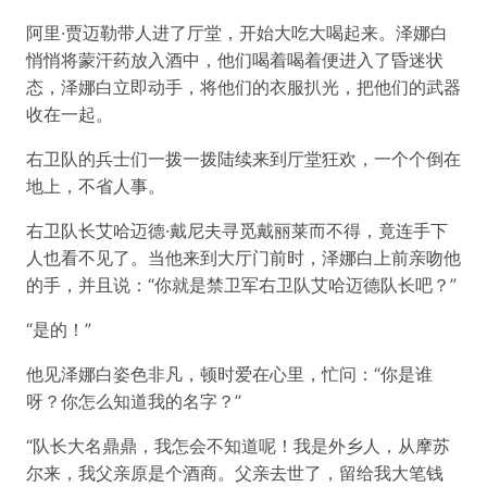
阿里·贾迈勒带人进了厅堂，开始大吃大喝起来。泽娜白
悄悄将蒙汗药放入酒中，他们喝着喝着便进入了昏迷状
态，泽娜白立即动手，将他们的衣服扒光，把他们的武器
收在一起。
右卫队的兵士们一拨一拨陆续来到厅堂狂欢，一个个倒在
地上，不省人事。
右卫队长艾哈迈德·戴尼夫寻觅戴丽莱而不得，竟连手下
人也看不见了。当他来到大厅门前时，泽娜白上前亲吻他
的手，并且说：“你就是禁卫军右卫队艾哈迈德队长吧？”
“是的！”
他见泽娜白姿色非凡，顿时爱在心里，忙问：“你是谁
呀？你怎么知道我的名字？”
“队长大名鼎鼎，我怎会不知道呢！我是外乡人，从摩苏
尔来，我父亲原是个酒商。父亲去世了，留给我大笔钱