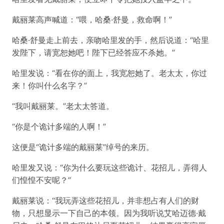
戴丽莱高声喊道：“喂，哈桑·舒曼，救命啊！”
哈桑·舒曼走上前去，亲吻哈里发的手，然后说道：“哈里
发陛下，请宽恕她吧！陛下已经答应不杀她。”
哈里发说：“看在你的面上，我宽恕她了。老太太，你过
来！你叫什么名字？”
“我叫戴丽莱。”老太太答道。
“你是个诡计多端的人啊！”
这便是“诡计多端的戴丽莱”绰号的来历。
哈里发又说：“你为什么要玩这些诡计、花招儿，弄得人
们惶惶不安呢？”
戴丽莱说：“我玩弄这些花招儿，并非想占有人们的财
物，只想显示一下自己的本领。因为我听说艾哈迈德·戴