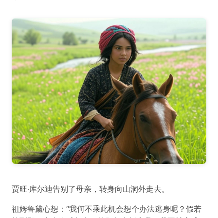
贾旺·库尔迪告别了母亲，转身向山洞外走去。
祖姆鲁黛心想：“我何不乘此机会想个办法逃身呢？假若