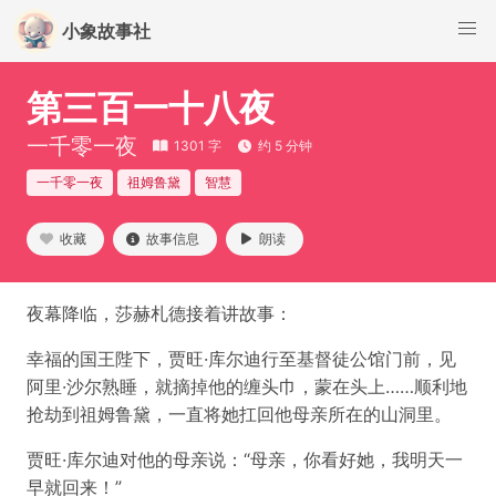
小象故事社
第三百一十八夜
一千零一夜
1301 字
约 5 分钟
一千零一夜
祖姆鲁黛
智慧
收藏
故事信息
朗读
夜幕降临，莎赫札德接着讲故事：
幸福的国王陛下，贾旺·库尔迪行至基督徒公馆门前，见
阿里·沙尔熟睡，就摘掉他的缠头巾，蒙在头上……顺利地
抢劫到祖姆鲁黛，一直将她扛回他母亲所在的山洞里。
贾旺·库尔迪对他的母亲说：“母亲，你看好她，我明天一
早就回来！”