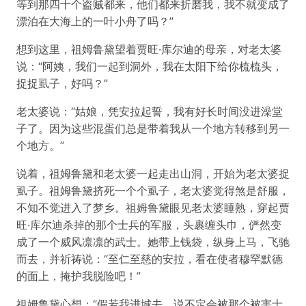
等到那四十个盗贼都来，他们都来折磨我，我不就变成了
漂泊在大海上的一叶小舟了吗？”
想到这里，祖姆鲁黛望着贾旺·库尔迪的母亲，对老太婆
说：“阿姨，我们一起到洞外，我在太阳下给你梳梳头，
捉捉虱子，好吗？”
老太婆说：“姑娘，凭安拉起誓，我有好长时间没进澡堂
子了。因为这些混蛋们总是带着我从一个地方转移到另一
个地方。”
说着，祖姆鲁黛和老太婆一起走出山洞，开始为老太婆捉
虱子。祖姆鲁黛挤死一个个虱子，老太婆觉得煞是舒服，
不知不觉进入了梦乡。祖姆鲁黛眼见老太婆睡熟，穿起贾
旺·库尔迪杀掉的那个士兵的军服，头裹缠头巾，俨然变
成了一个威风凛凛的武士。她带上钱袋，纵身上马，飞驰
而去，并祈祷说：“至仁至慈的安拉，看在使者穆罕默德
的面上，掩护我脱险吧！”
祖姆鲁黛心想：“假若我进城去，说不定会被那个被害士