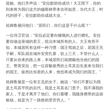
迎她。他们齐声说：“安拉默助你成功！大王陛下，你的
到来将为我们这方的穆斯林带来吉祥如意，当代大王，时
代的骄子，安拉默助你成就大业。”
祖姆鲁黛问他们：“居民们，你们这是干什么呢？”
一位侍卫官说：“安拉必定要向慷慨的人进行赠礼。安拉
要你做这座城的君王，统治本城所有的人。大王有所不
知，本城居民有这样一种习惯：国王驾崩之后，若国王无
子嗣，军队就在城外安营扎寨，驻上三天，不管什么人，
只要从你来的路上来，本城居民们就拥戴他当他们的国
王。赞美安拉，把一位容貌俊秀的土耳其后生派来当我们
的国王。纵然比你差的人来，他也将成为我们的国王。”
祖姆鲁黛是一位有主见的女子。她说：“你们不要以为我
是土耳其平民的后代，我是土耳其名门贵子。我不满我的
家人，于是才离开了他们。你们看哪，我随身携带的这袋
银钱，就是为了一路救助受苦穷人。”