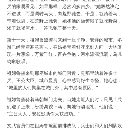
兵的家属看见；如果那样，必然凶多吉少。”她毅然决定
不进城，而是调转马头，向荒野驰去。于是，就骑着马，
带着钱袋，在荒野上驰骋。她和她的坐骑饿了就吃野菜，
渴了就喝河水，一连飞驰了整十天。
第十一天，祖姆鲁黛骑马来到一座平静、安详的城市。冬
翁已经带着寒意离去，春姑娘带着鲜花来到人间，大地复
现一片葱绿，万紫千红，百卉争艳，河水淙淙流淌，鸟儿
鸣啭歌唱。
祖姆鲁黛来到那座城市的城门附近，见那里站着许多士
兵、王公大臣、城市显贵，心中感到好生奇怪。她心想：
“城里的人们聚集在城门外，其中必有原因。”
祖姆鲁黛骑着马朝城门走去。当她走近人们时，只见士兵
们迎了上来，纷纷离鞍下马，向她行吻地礼。他们说：
“主公大人，安拉默助你大获成功。”
文武官员们在祖姆鲁黛面前排成队，兵士们和人们列队欢