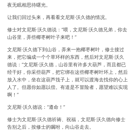
夜无眠相思待曙光。
让我们回过头来，再看看文尼斯·沃久德的情况。
修士对文尼斯·沃久德说：“喂，文尼斯·沃久德兄弟，你去
山谷里，弄些椰枣树叶子来吧！”
文尼斯·沃久德下到山谷，弄来一抱椰枣树叶，修士接过
来，把它编成一个个草环样的东西，然后对文尼斯·沃久
德说：“文尼斯·沃久德，山谷里有许多大葫芦，而且都已
经干好，你采些葫芦，把它绑在这些椰枣树叶环上，然后
放入水中，坐在这葫芦筏子上，就可以渡海去找你的心上
人了。但愿你如愿以偿。有道是不冒险者，愿望难以实现
啊！”
文尼斯·沃久德说：“遵命！”
修士为文尼斯·沃久德祈祷、祝福，文尼斯·沃久德向修士
告别之后，按修士的嘱咐，向山谷走去。