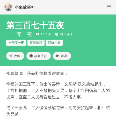
小象故事社
第三百七十五夜
一千零一夜
1771 字
约 6 分钟
一千零一夜
冒险旅程
莎赫札德
收藏
故事信息
朗读
夜幕降临，莎赫札德接着讲故事：
幸福的国王陛下，修士吟罢诗，文尼斯·沃久德站起来，
上前拥抱他，二人不禁抱头大哭，整个山谷回荡着二人的
哭声，直至二人哭得昏迷过去，不省人事。
过了一会儿，二人慢慢苏醒过来，同向安拉起誓，相互结
为兄弟。