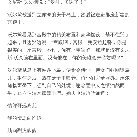
文尼斯·沃久德说：“多谢，多谢了！”
沃尔黛被送到宝库海的失子岛上，然后被送进那座新建的
宫殿里。
沃尔黛看见那宫殿中的精美布置和豪华摆设，禁不住哭了
起来，且边哭边说：“宫殿啊，宫殿！凭安拉起誓，你是
很美的一座宫殿！不过，你有严重缺陷，那就是没有文尼
斯·沃久德在里面。没有他在，你的美谁会来欣赏呢？”
沃尔黛见岛上有许多飞鸟，便命令侍仆、侍女们张网逮鸟
儿，捉住之后，放在笼子里喂养。侍仆们完全照办。沃尔
黛临窗坐下，想到自己的处境，思念意中人之情油然而
生，止不住泪水簌簌下淌。她边垂泪边吟诵道：
情郎哥远离我，
我的情思向谁诉？
肋间烈火熊熊，