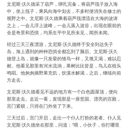
文尼斯·沃久德采了葫芦，绑扎完备，将葫芦筏子放入海
中，坐上筏子，乘风向海中划去，不多时便消失在修士的
视野之中。文尼斯·沃久德乘着葫芦筏漂流在大海的波涛
之上，一会儿浮上波峰，一会儿落入波谷，出现在眼前的
全是奇景和恐惧，均系生平中见所未见，闻所未闻。
经过三天三夜漂游，文尼斯·沃久德终于安全到达失子
岛，海上遇到的种种恐惧全都忘到了脑后。文尼斯·沃久
德登上岛，就像一只发晕的雏鸟一样，又饿又渴，难以忍
耐。他看见那里有河水流淌，果树比比皆是，鸟儿在枝头
鸣唱。他匆匆摘野果充饥，饮溪水解渴，之后，继续向前
方走去。
文尼斯·沃久德看见不远的地方有一个白色圆屋顶，便向
那里走去。走近一看，发现那是一座坚固、漂亮的宫殿，
宫门紧锁，只得在门外坐了下来。
三天过后，宫门开启，走出一个仆人打扮的老者。仆人见
文尼斯·沃久德坐在那里，问道：“喂，小伙子，你打哪里