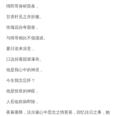
情郎哥身材苗条，
甘蔗杆见之亦折服。
玫瑰花自夸面俊，
与情哥相比不值描述。
夏日送来凉意，
口边挂着甜涎瀑布。
他是我心中的神灵，
今生我怎忘怀？
他是惊世的神医，
人莅临疾病即除，
夜幕垂降，沃尔黛心中思念之情更甚，回忆往日之事，她