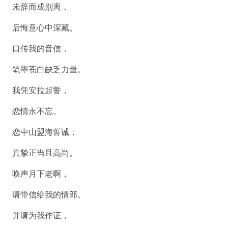
未辞而成别离，
后悔意心中深藏。
口传我的音信，
笔墨苍白缺乏力量。
我凭安拉起誓，
恋情永不忘。
恋中山盟海誓诚，
真挚正当且高尚。
唤声月下老啊，
请带信给我的情郎。
并请为我作证，