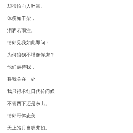
却很怕向人吐露。
体瘦如干柴，
泪洒若雨注。
情郎见我如此即问：
为何狼狈不堪像俘虏？
他们虐待我，
将我关在一处，
我只得求红日代传问候，
不管西下还是东出。
情郎哥体态美，
天上皓月自叹弗如。