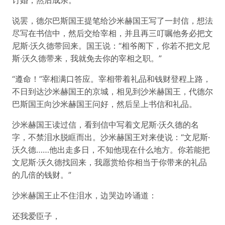
订婚，然后成亲。”
说罢，德尔巴斯国王提笔给沙米赫国王写了一封信，想法
尽写在书信中，然后交给宰相，并且再三叮嘱他务必把文
尼斯·沃久德带回来。国王说：“相爷阁下，你若不把文尼
斯·沃久德带来，我就免去你的宰相之职。”
“遵命！”宰相满口答应。宰相带着礼品和钱财登程上路，
不日到达沙米赫国王的京城，相见到沙米赫国王，代德尔
巴斯国王向沙米赫国王问好，然后呈上书信和礼品。
沙米赫国王读过信，看到信中写着文尼斯·沃久德的名
字，不禁泪水脱眶而出。沙米赫国王对来使说：“文尼斯·
沃久德……他出走多日，不知他现在什么地方。你若能把
文尼斯·沃久德找回来，我愿赏给你相当于你带来的礼品
的几倍的钱财。”
沙米赫国王止不住泪水，边哭边吟诵道：
还我爱臣子，