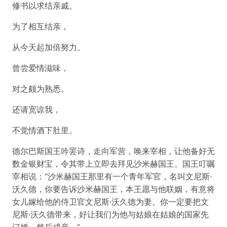
修书以求结亲戚。
为了相互结亲，
从今天起加倍努力。
曾尝爱情滋味，
对之颇为熟悉。
还请宽谅我，
不觉情酒下肚里。
德尔巴斯国王吟罢诗，走向军营，唤来宰相，让他备好无
数金银财宝，令其带上立即去拜见沙米赫国王。国王叮嘱
宰相说：“沙米赫国王那里有一个青年军官，名叫文尼斯·
沃久德，你要告诉沙米赫国王，本王愿与他联姻，有意将
女儿嫁给他的侍卫官文尼斯·沃久德为妻。你一定要把文
尼斯·沃久德带来，好让我们为他与姑娘在姑娘的国家先