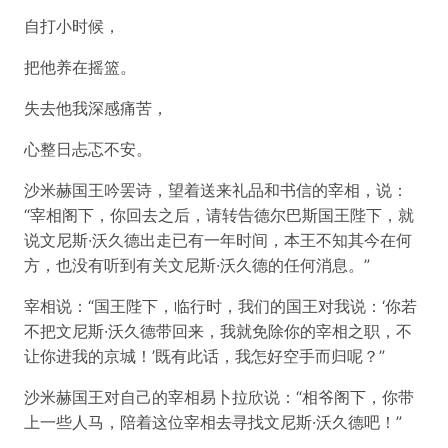
自打小时候，
把他养在摇篮。
失去他我深感痛苦，
心整日忐忑不安。
沙米赫国王吟罢诗，望着送来礼品和书信的宰相，说：
“宰相阁下，你回去之后，请转告德尔巴斯国王陛下，就
说文尼斯·沃久德出走已有一年时间，本王不知其今在何
方，也没有听到有关文尼斯·沃久德的任何消息。”
宰相说：“国王陛下，临行时，我们的国王对我说：‘你若
不把文尼斯·沃久德带回来，我就免除你的宰相之职，不
让你进我的京城！’既有此话，我怎好空手而归呢？”
沙米赫国王对自己的宰相易卜拉欣说：“相爷阁下，你带
上一些人马，陪着这位宰相去寻找文尼斯·沃久德吧！”