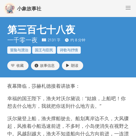
小象故事社
第三百七十八夜
一千零一夜
2131 字
约 8 分钟
冒险与漂泊
国王与臣民
诗歌与抒情
收藏
故事信息
朗读
夜幕降临，莎赫札德接着讲故事：
幸福的国王陛下，渔夫对沃尔黛说：“姑娘，上船吧！你
想去什么地方，我就把你送到什么地方去。”
沃尔黛登上船，渔夫撑船驶去。船划离岸边不久，大风骤
起，风推着小船迅速前进，不多时，小岛便消失在视野之
中。风越刮越大，渔夫不知道船向什么方向前进，一连漂