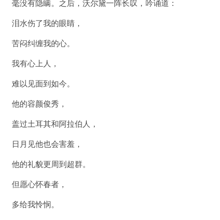
毫没有隐瞒。之后，沃尔黛一阵长叹，吟诵道：
泪水伤了我的眼睛，
苦闷纠缠我的心。
我有心上人，
难以见面到如今。
他的容颜俊秀，
盖过土耳其和阿拉伯人，
日月见他也会害羞，
他的礼貌更周到超群。
但愿心怀春者，
多给我怜悯。