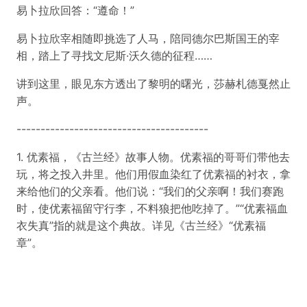
易卜拉欣回答：“遵命！”
易卜拉欣宰相随即挑选了人马，陪同德尔巴斯国王的宰
相，踏上了寻找文尼斯·沃久德的征程……
讲到这里，眼见东方透出了黎明的曙光，莎赫札德戛然止
声。
----------------------------------------
1. 优素福，《古兰经》故事人物。优素福的哥哥们带他去
玩，将之投入井里。他们用假血染红了优素福的衬衣，拿
来给他们的父亲看。他们说：“我们的父亲啊！我们赛跑
时，使优素福留守行李，不料狼把他吃掉了。”“优素福血
衣失真”指的就是这个典故。详见《古兰经》“优素福
章”。