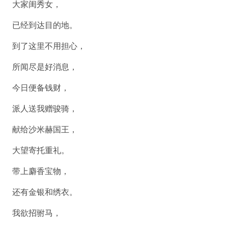
大家闺秀女，
已经到达目的地。
到了这里不用担心，
所闻尽是好消息，
今日便备钱财，
派人送我赠骏骑，
献给沙米赫国王，
大望寄托重礼。
带上麝香宝物，
还有金银和绣衣。
我欲招驸马，