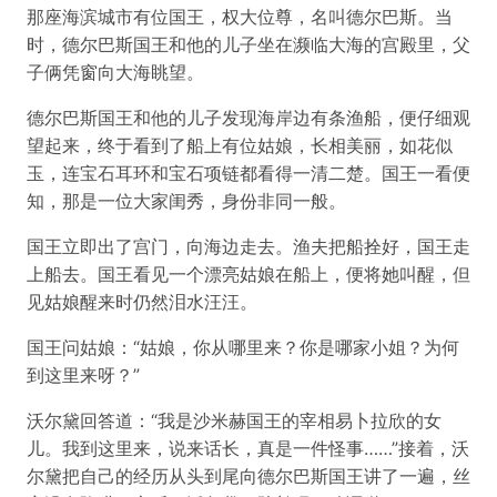
那座海滨城市有位国王，权大位尊，名叫德尔巴斯。当
时，德尔巴斯国王和他的儿子坐在濒临大海的宫殿里，父
子俩凭窗向大海眺望。
德尔巴斯国王和他的儿子发现海岸边有条渔船，便仔细观
望起来，终于看到了船上有位姑娘，长相美丽，如花似
玉，连宝石耳环和宝石项链都看得一清二楚。国王一看便
知，那是一位大家闺秀，身份非同一般。
国王立即出了宫门，向海边走去。渔夫把船拴好，国王走
上船去。国王看见一个漂亮姑娘在船上，便将她叫醒，但
见姑娘醒来时仍然泪水汪汪。
国王问姑娘：“姑娘，你从哪里来？你是哪家小姐？为何
到这里来呀？”
沃尔黛回答道：“我是沙米赫国王的宰相易卜拉欣的女
儿。我到这里来，说来话长，真是一件怪事……”接着，沃
尔黛把自己的经历从头到尾向德尔巴斯国王讲了一遍，丝