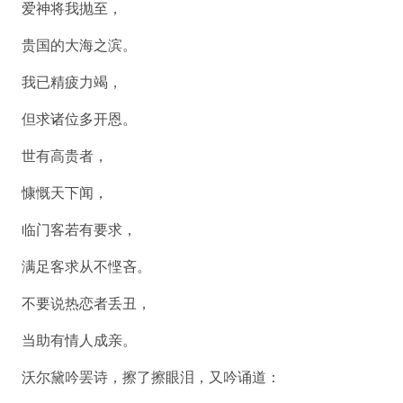
爱神将我抛至，
贵国的大海之滨。
我已精疲力竭，
但求诸位多开恩。
世有高贵者，
慷慨天下闻，
临门客若有要求，
满足客求从不悭吝。
不要说热恋者丢丑，
当助有情人成亲。
沃尔黛吟罢诗，擦了擦眼泪，又吟诵道：