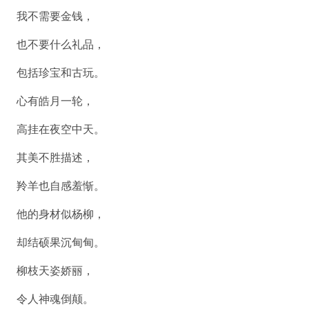
我不需要金钱，
也不要什么礼品，
包括珍宝和古玩。
心有皓月一轮，
高挂在夜空中天。
其美不胜描述，
羚羊也自感羞惭。
他的身材似杨柳，
却结硕果沉甸甸。
柳枝天姿娇丽，
令人神魂倒颠。