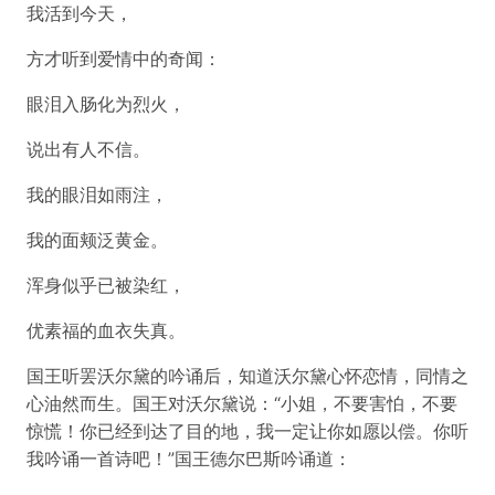
我活到今天，
方才听到爱情中的奇闻：
眼泪入肠化为烈火，
说出有人不信。
我的眼泪如雨注，
我的面颊泛黄金。
浑身似乎已被染红，
优素福的血衣失真。
国王听罢沃尔黛的吟诵后，知道沃尔黛心怀恋情，同情之
心油然而生。国王对沃尔黛说：“小姐，不要害怕，不要
惊慌！你已经到达了目的地，我一定让你如愿以偿。你听
我吟诵一首诗吧！”国王德尔巴斯吟诵道：