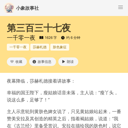
小象故事社
第三百三十七夜
一千零一夜
1626 字
约 6 分钟
一千零一夜
莎赫札德
肤色象征
收藏
故事信息
朗读
夜幕降临，莎赫札德接着讲故事：
幸福的国王陛下，瘦姑娘话音未落，主人说：“瘦丫头，
说这么多，足够了！”
主人示意轮到黄肤色婢女说了，只见黄姑娘站起来，一番
赞美安拉及其创造的精英之后，指着褐姑娘，说道：“我
在《古兰经》里备受赏识。安拉在描绘我的肤色时，说它