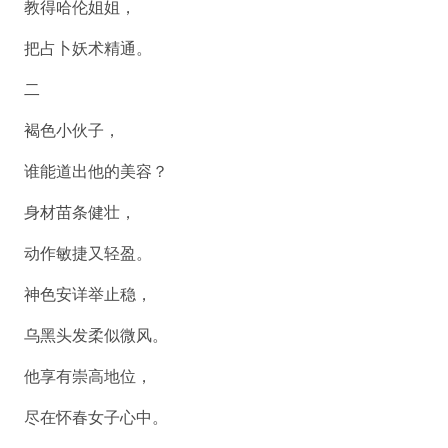
教得哈伦姐姐，
把占卜妖术精通。
二
褐色小伙子，
谁能道出他的美容？
身材苗条健壮，
动作敏捷又轻盈。
神色安详举止稳，
乌黑头发柔似微风。
他享有崇高地位，
尽在怀春女子心中。