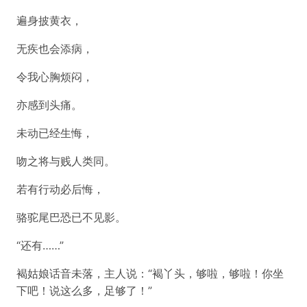
遍身披黄衣，
无疾也会添病，
令我心胸烦闷，
亦感到头痛。
未动已经生悔，
吻之将与贱人类同。
若有行动必后悔，
骆驼尾巴恐已不见影。
“还有……”
褐姑娘话音未落，主人说：“褐丫头，够啦，够啦！你坐
下吧！说这么多，足够了！”