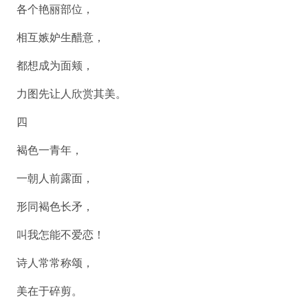
各个艳丽部位，
相互嫉妒生醋意，
都想成为面颊，
力图先让人欣赏其美。
四
褐色一青年，
一朝人前露面，
形同褐色长矛，
叫我怎能不爱恋！
诗人常常称颂，
美在于碎剪。