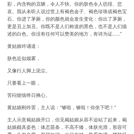
彩，内含狗的丑陋，令人不快。你的肤色令人彷徨、悲
哀。我从未听人说过世上有褐色金子、褐色珍珠或褐色宝
石。你进了茅厕，你的颜色就会发生变化：你出了茅厕，
更是丑上加丑。你既不是人们称道的黑色，也不是人们描
述的白色。你没有任何可以赞美的地方，有诗为证……”
黄姑娘吟诵道：
肤色近似烟雾，
又像行人脚上泥尘。
只要看上一眼，
苦闷烦恼终日揪心。
黄姑娘刚吟罢，主人说：“够啦，够啦！你坐下吧！”
主人示意褐姑娘开口，但见褐姑娘从容不迫站了起来，褐
姑娘颇具姿色：体态苗条，不高不矮，体肤光滑，形容可