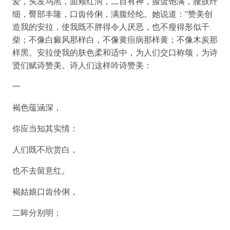
爱，头发乌黑，面颊红润，二目有神，脸蛋饱满，腰肢纤
细，臀部丰隆，口齿伶俐，满腹经纶。她说道：“赞美创
造我的安拉，使我既不胖得令人厌恶，也不瘦得形似干
柴；不像白癜风那样白，不像黄疸病那样黄；不像木炭那
样黑。安拉使我的肤色柔和适中，为人们交口称颂，为诗
贤们赋诗赞美。诗人们这样吟诗赞美：
一
褐色蕴涵深，
你应当知其实情：
人们既不欣赏白，
也不去留意红。
褐姑娘口齿伶俐，
二眸分别明；