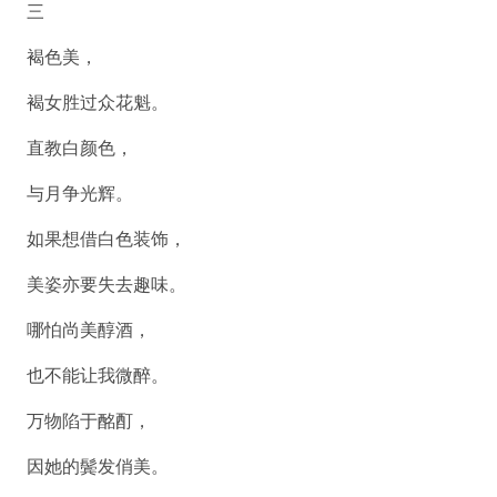
三
褐色美，
褐女胜过众花魁。
直教白颜色，
与月争光辉。
如果想借白色装饰，
美姿亦要失去趣味。
哪怕尚美醇酒，
也不能让我微醉。
万物陷于酩酊，
因她的鬓发俏美。