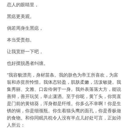
恋人的眼睛里，
黑痣更美观。
倘若周身生黑痣，
本当受责怨。
让我宽舒一下吧，
也好摆脱愚者纠缠。
“我容貌漂亮，身材苗条。我的肤色为帝王所喜欢，为富
翁和赤贫所怜惜。我体态轻盈，肌肤柔嫩，活泼敏捷。我
集秀丽、文雅、口齿伶俐于一身。我外表落落大方，能说
善辩，善开玩笑，举止潇洒。至于你呢，黄丫头，你简直
是门前的黄锦葵，浑身都是纤维。你多么不幸啊！你是生
锈的铜，你是细颈瓶。你生着猫头鹰的面孔，你是香枞做
的食物。和你同眠共枕令人没有半点儿好处可言，正如诗
人所云：