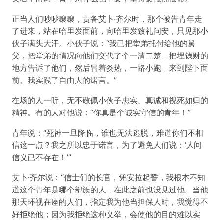
正当人们吵吵嚷嚷，责备艾卜·齐尔时，那个被告青年走
了进来，站在哈里发面前，向哈里发致礼问安，只见那小
伙子满头大汗。小伙子说：“我已把堂弟托付给他的舅
父，把堂弟的情况向他们交代了个一清二楚，把埋钱财的
地方告诉了他们，然后冒着炎热，一路小跑，来到陛下面
前。我实践了自由人的诺言。”
在场的人一听，无不敬佩小伙子忠实、真诚和视死如归的
精神。有的人对他说：“你真是个诚实守信的青年！”
青年说：“死神一旦降临，谁也无法逃脱，难道你们不相
信这一点？我之所以忠于诺言，为了避免人们说：‘人间
信义已不存在！’”
艾卜·齐尔说：“信士们的长官，凭安拉起誓，我根本不知
道这个青年是哪个部族的人，在此之前也没见过他。当他
那天环视在座的人们，指定我为他当担保人时，我觉得不
好拒绝他；因为我拒绝这种义举，会使他的目的难以实