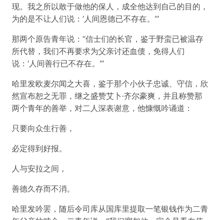
现。我之所以敢于做他的保人，成全他达到自己的目的，
为的是不让人们说：‘人间恩德已不存在。’”
那两个原告青年说：“信士们的长官，鉴于野蛮已被温存
所代替，我们不再要求为父亲讨还血债，免得人们
说：‘人间善行已不存在。’”
哈里发欧麦尔闻之大喜，鉴于那个小伙子忠诚、守信，欣
然宣布恕之无罪，继之盛赞艾卜·齐尔豪爽，并且称赞那
两个青年的善举，对二人深表谢意，他慷慨吟诵道：
只要向众生行善，
必定得到好报。
人与安拉之间，
善德久存而不消。
哈里发吟罢，随后令司库从国库里提取一笔银钱作为二青