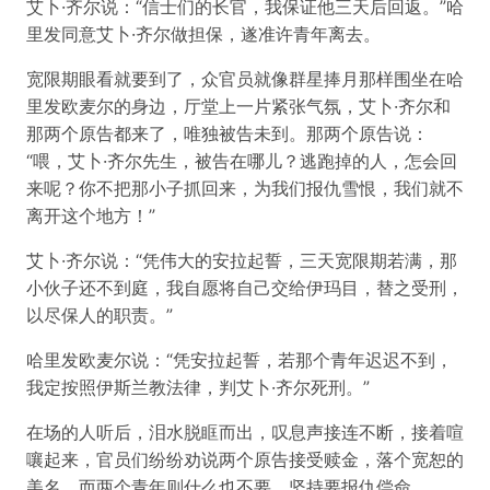
艾卜·齐尔说：“信士们的长官，我保证他三天后回返。”哈
里发同意艾卜·齐尔做担保，遂准许青年离去。
宽限期眼看就要到了，众官员就像群星捧月那样围坐在哈
里发欧麦尔的身边，厅堂上一片紧张气氛，艾卜·齐尔和
那两个原告都来了，唯独被告未到。那两个原告说：
“喂，艾卜·齐尔先生，被告在哪儿？逃跑掉的人，怎会回
来呢？你不把那小子抓回来，为我们报仇雪恨，我们就不
离开这个地方！”
艾卜·齐尔说：“凭伟大的安拉起誓，三天宽限期若满，那
小伙子还不到庭，我自愿将自己交给伊玛目，替之受刑，
以尽保人的职责。”
哈里发欧麦尔说：“凭安拉起誓，若那个青年迟迟不到，
我定按照伊斯兰教法律，判艾卜·齐尔死刑。”
在场的人听后，泪水脱眶而出，叹息声接连不断，接着喧
嚷起来，官员们纷纷劝说两个原告接受赎金，落个宽恕的
美名，而两个青年则什么也不要，坚持要报仇偿命。