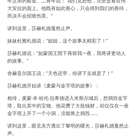
年父亲的赎金。二青年说：“我们宽恕他，完全是看在伟
大安拉的面上。他既有如此善心，只会得到我们的善待，
而决不会招致伤害。”
讲到这里，莎赫札德戛然止声。
妹妹杜雅札德说：“姐姐，这个故事太精彩了！”
莎赫札德说：“如蒙国王陛下再留我一夜，我将讲更动人
的故事。”
舍赫亚尔国王说：“天色还早，你讲下去就是了！”
莎赫札德开始讲《麦蒙与金字塔的故事》：
相传，麦蒙·本·哈伦·拉希德进入米斯尔城后，想捣毁金字
塔，取出其中的宝物。他花费了大批钱财，却仅仅在一座
金字塔上开了一个小洞，没能将之捣毁……
讲到这里，眼见东方透出了黎明的曙光，莎赫札德戛然止
声。