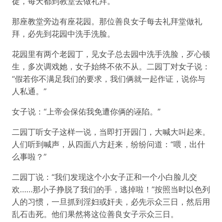
徒，每天都到教堂去做礼拜。
那座教堂旁边有座花园。那位善良女子每去礼拜堂做礼
拜，必先到花园中洗手洗脸。
花园里有两个老园丁，见女子总去园中洗手洗脸，歹心顿
生，多次调戏她，女子始终不依不从。二园丁对女子说：
“假若你不满足我们的要求，我们俩就一起作证，说你与
人私通。”
女子说：“上帝会保佑我免遭你俩的诬陷。”
二园丁听女子这样一说，当即打开园门，大喊大叫起来。
人们听到喊声，从四面八方赶来，纷纷问道：“喂，出什
么事啦？”
二园丁说：“我们发现这个小女子正和一个小白脸儿交
欢……那小子挣脱了我们的手，逃掉啦！”按照当时以色列
人的习惯，一旦抓到淫妇或奸夫，必先示众三日，然后用
乱石击死。他们果然将这位善良女子示众三日。