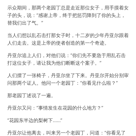
示众期间，那两个老园丁总是走近那位女子，用手摸着女
子的头，说：“感谢上帝，终于把惩罚降到了你的头上，
替我们出了气。”
当人们想以乱石击打那女子时，十二岁的少年丹亚尔跟着
人们走去。这是上帝的使者创造的第一个奇迹。
丹亚尔追上人们，对他们说：“你们先不要急于用乱石击
打这位女子，请让我为他们断断这个案子。”
人们摆了一张椅子，丹亚尔坐了下来。丹亚尔开始分别审
问那两个证人。他问一个老园丁：“你看见什么啦？”
那老园丁述说了一遍。
丹亚尔又问：“事情发生在花园的什么地方？”
“花园东半边的梨树下……”
丹亚尔让他离去，叫来另一个老园丁，问道：“你看见了