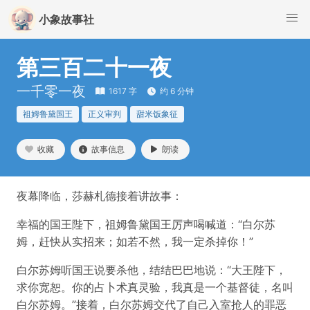
小象故事社
第三百二十一夜
一千零一夜
1617 字
约 6 分钟
祖姆鲁黛国王
正义审判
甜米饭象征
收藏
故事信息
朗读
夜幕降临，莎赫札德接着讲故事：
幸福的国王陛下，祖姆鲁黛国王厉声喝喊道：“白尔苏
姆，赶快从实招来；如若不然，我一定杀掉你！”
白尔苏姆听国王说要杀他，结结巴巴地说：“大王陛下，
求你宽恕。你的占卜术真灵验，我真是一个基督徒，名叫
白尔苏姆。”接着，白尔苏姆交代了自己入室抢人的罪恶