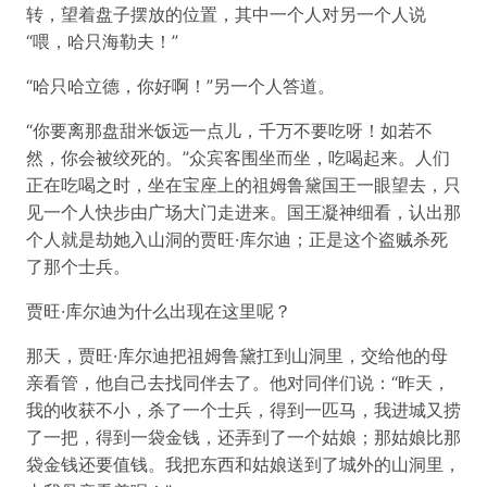
转，望着盘子摆放的位置，其中一个人对另一个人说
“喂，哈只海勒夫！”
“哈只哈立德，你好啊！”另一个人答道。
“你要离那盘甜米饭远一点儿，千万不要吃呀！如若不
然，你会被绞死的。”众宾客围坐而坐，吃喝起来。人们
正在吃喝之时，坐在宝座上的祖姆鲁黛国王一眼望去，只
见一个人快步由广场大门走进来。国王凝神细看，认出那
个人就是劫她入山洞的贾旺·库尔迪；正是这个盗贼杀死
了那个士兵。
贾旺·库尔迪为什么出现在这里呢？
那天，贾旺·库尔迪把祖姆鲁黛扛到山洞里，交给他的母
亲看管，他自己去找同伴去了。他对同伴们说：“昨天，
我的收获不小，杀了一个士兵，得到一匹马，我进城又捞
了一把，得到一袋金钱，还弄到了一个姑娘；那姑娘比那
袋金钱还要值钱。我把东西和姑娘送到了城外的山洞里，