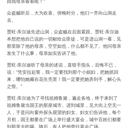
由我母亲看着呢！”
众盗贼听后，大为欢喜。傍晚时分，他们一齐向山洞走
去。
贾旺·库尔迪先进山洞，众盗贼在后面紧跟。贾旺·库尔迪
本想把他自己说的一切献给众匪徒，可是进山洞一看，见
那里除了他的母亲，空空如也，什么都不见了。他问母亲
发生了什么事，母亲如实告诉了他。
贾旺·库尔迪听了母亲的述说，直咬手指头，后悔不已，
说：“凭安拉起誓，我一定要找到那个小娼妇，把她抓回
来，哪怕她藏在花生壳里！我一定要把她弄到手，解心头
之恨。”
贾旺·库尔迪为了寻找祖姆鲁黛，遍走各地，终于来到了
祖姆鲁黛当国王的那座城市。进到城里，见大街上空无一
人，于是问向窗外探头观望的妇女。妇女们告诉他，每个
月初，国王都要在广场上举行盛大宴会，城中百姓们都要
到那里去吃喝。随后，有人把他带往宴会广场。