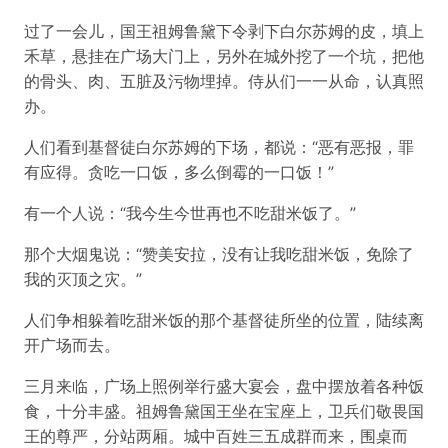
过了一会儿，国王祖姆鲁黛下令剥下白尔苏姆的皮，填上
禾草，悬挂在广场大门上，另外在城外挖了一个坑，把他
的骨头、肉、五脏及污物埋掉。侍从们一一从命，认真照
办。
人们看到基督徒白尔苏姆的下场，都说：“恶有恶报，罪
有应得。贪吃一口饭，多么倒霉的一口饭！”
有一个人说：“我今生今世再也不吃甜米饭了。”
那个大烟鬼说：“赞美安拉，没有让我吃甜米饭，免除了
我的灭顶之灾。”
人们争相躲着吃甜米饭的那个基督徒所坐的位置，陆续离
开广场而去。
三月来临，广场上照例举行盛大宴会，盘中摆放着各种饭
食，十分丰盛。祖姆鲁黛国王坐在宝座上，卫兵们敬畏国
王的尊严，分站两厢。城中百姓三五成群而来，围桌而