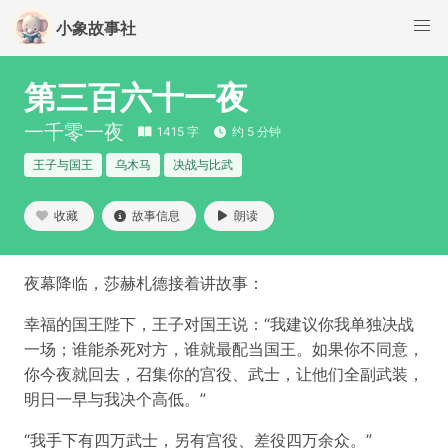
小象故事社
第三百六十一夜
一千零一夜
1415 字
约 5 分钟
王子与国王
乌木马
决战与比武
收藏
故事信息
朗读
夜幕降临，莎赫札德接着讲故事：
幸福的国王陛下，王子对国王说：“我建议你我单独决战
一场；谁能杀死对方，谁就最配当国王。如果你不同意，
你今夜就回去，召集你的宫役、武士，让他们全副武装，
明日一早与我决个高低。”
“我手下有四万武士，另有宫役、差役四万余众。”