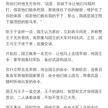
而你们对他无可奈何。’说罢，你就下令让他们与我对
打。假若他们能杀死我，那就保住了你的秘密，维护住了
你的体面；假若他们败在我的手下，那么，我就是国王陛
下最理想的驸马爷。”
听王子这样一说，国王认为甚好，立刻表示同意，并称赞
王子无所畏惧，有胆量与国王的大军对剑比武。之后，国
王与王子坐下来，促膝交谈。
片刻后，国王唤来一名宫仆，让他马上去找宰相，传国王
令，要宰相集结军队，备好武器和战马。
宫仆立即去见宰相，传达国王的命令。宰相听后，连夜召
集各军将领和国家要员，命令他们骑上战马，带着武器，
随时听候出发的命令。
国王与王子一直交谈。王子的谈吐、智慧和文才深得国王
赏识。二人谈着谈着，不知不觉天已大亮。
国王离去，回到宫中，端坐宝座，命令大军上马前去比