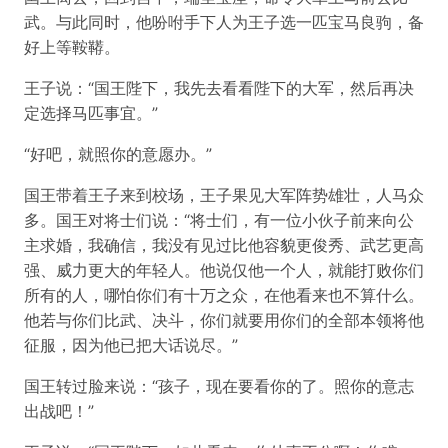
武。与此同时，他吩咐手下人为王子选一匹宝马良驹，备
好上等鞍鞯。
王子说：“国王陛下，我先去看看陛下的大军，然后再决
定选择马匹事宜。”
“好吧，就照你的意愿办。”
国王带着王子来到校场，王子果见大军阵势雄壮，人马众
多。国王对将士们说：“将士们，有一位小伙子前来向公
主求婚，我确信，我没有见过比他容貌更俊秀、武艺更高
强、威力更大的年轻人。他说仅他一个人，就能打败你们
所有的人，哪怕你们有十万之众，在他看来也不算什么。
他若与你们比武、决斗，你们就要用你们的全部本领将他
征服，因为他已把大话说尽。”
国王转过脸来说：“孩子，现在要看你的了。照你的意志
出战吧！”