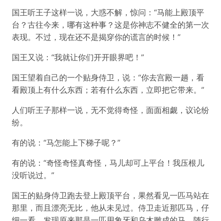
国王听王子这样一说，大惑不解，惊问：“马能上殿顶平
台？古往今来，哪有这种事？这是你神志不健全的第一次
表现。不过，现在还不是揭穿你的谎言的时候！”
国王又说：“我就让你们开开眼界吧！”
国王望着自己的一个贴身侍卫，说：“你去宫殿一趟，看
看殿顶上有什么东西；若有什么东西，立即把它带来。”
人们听王子那样一说，无不觉得奇怪，面面相觑，议论纷
纷。
有的说：“马怎能上下梯子呢？”
有的说：“奇怪奇怪真奇怪，马儿却可上平台！我压根儿
没听说过。”
国王的贴身侍卫跑去登上殿顶平台，果然看见一匹马站在
那里，而且漂亮无比，他从未见过。侍卫走近那匹马，仔
细一看，发现原来那是一匹用象牙和乌木雕成的马。随行