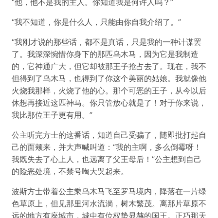
“他，他不是我的主人。你知道我是何许人吗？”
“我不知道，你是什么人，只能由你自我介绍了。”
“我刚才说的那些话，都不是真话，只是我的一种计谋罢
了。我深深惋惜你身下的那匹乌木马，因为它是我制造
的，它神通广大，但它却被那王子抢占去了。现在，我不
但得到了乌木马，也得到了你这个美丽的姑娘。我就像他
火烧我那样，火烧了他的心。那个可恶的王子，从今以后
休想再接近这匹神马。你只管放心就是了！对于你来说，
我比那位王子更有用。”
公主听完方士的这番话，知道自己受骗了，随即批打起自
己的面颊来，并大声喊叫道：“我的主啊，多么倒霉呀！
我既失去了心上人，也远离了父王母后！”公主想到自己
的险恶处境，不禁号啕大哭起来。
波斯方士带着公主乘乌木马飞至罗马境内，降落在一片绿
色草原上，但见那里河水流淌，树木繁茂。离那片草原不
远的地方有座城市，城中有位权势显赫的国王。正巧那天