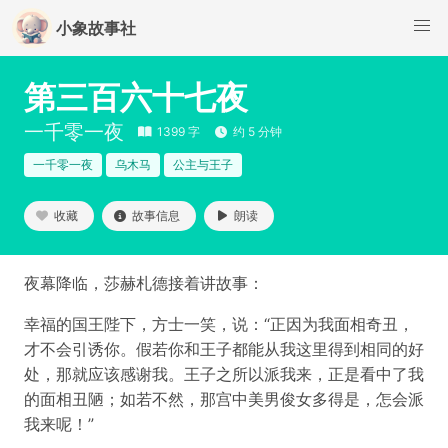
小象故事社
第三百六十七夜
一千零一夜
1399 字
约 5 分钟
一千零一夜
乌木马
公主与王子
收藏
故事信息
朗读
夜幕降临，莎赫札德接着讲故事：
幸福的国王陛下，方士一笑，说：“正因为我面相奇丑，
才不会引诱你。假若你和王子都能从我这里得到相同的好
处，那就应该感谢我。王子之所以派我来，正是看中了我
的面相丑陋；如若不然，那宫中美男俊女多得是，怎会派
我来呢！”