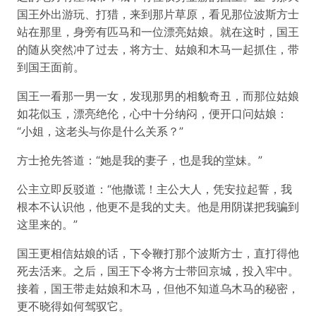
国王外出游玩、打猎，来到那片草原，看见那位波斯方士
站在那里，身旁有匹马和一位漂亮姑娘。就在这时，国王
的随从突然冲了过去，将方士、姑娘和木马一起抓住，带
到国王面前。
国王一看那一男一女，发现那男的相貌奇丑，而那位姑娘
如花似玉，漂亮绝伦，心中十分纳闷，便开口问姑娘：
“小姐，这老头与你是什么关系？”
方士抢先答道：“她是我的妻子，也是我的堂妹。”
公主立即反驳道：“他撒谎！主公大人，凭安拉起誓，我
根本不认识他，他更不是我的丈夫。他是用阴谋把我骗到
这里来的。”
国王更相信姑娘的话，下令鞭打那个波斯方士，直打得他
死去活来。之后，国王下令将方士带回京城，投入牢中。
接着，国王带走姑娘和木马，但他不知道乌木马的秘密，
更不晓得如何驾驭它。