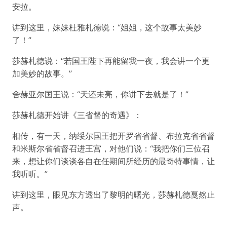
安拉。
讲到这里，妹妹杜雅札德说：“姐姐，这个故事太美妙
了！”
莎赫札德说：“若国王陛下再能留我一夜，我会讲一个更
加美妙的故事。”
舍赫亚尔国王说：“天还未亮，你讲下去就是了！”
莎赫札德开始讲《三省督的奇遇》：
相传，有一天，纳绥尔国王把开罗省省督、布拉克省省督
和米斯尔省省督召进王宫，对他们说：“我把你们三位召
来，想让你们谈谈各自在任期间所经历的最奇特事情，让
我听听。”
讲到这里，眼见东方透出了黎明的曙光，莎赫札德戛然止
声。