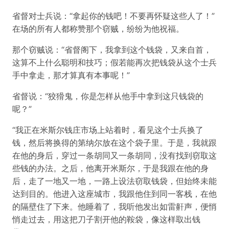
省督对士兵说：“拿起你的钱吧！不要再怀疑这些人了！”
在场的所有人都称赞那个窃贼，纷纷为他祝福。
那个窃贼说：“省督阁下，我拿到这个钱袋，又来自首，
这算不上什么聪明和技巧；假若能再次把钱袋从这个士兵
手中拿走，那才算真有本事呢！”
省督说：“狡猾鬼，你是怎样从他手中拿到这只钱袋的
呢？”
“我正在米斯尔钱庄市场上站着时，看见这个士兵换了
钱，然后将换得的第纳尔放在这个袋子里。于是，我就跟
在他的身后，穿过一条胡同又一条胡同，没有找到窃取这
些钱的办法。之后，他离开米斯尔，于是我跟在他的身
后，走了一地又一地，一路上设法窃取钱袋，但始终未能
达到目的。他进入这座城市，我跟他住到同一客栈，在他
的隔壁住了下来。他睡着了，我听他发出如雷鼾声，便悄
悄走过去，用这把刀子割开他的鞍袋，像这样取出钱