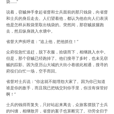
袋……”
说着，窃贼伸手拿起省督和士兵面前的那只钱袋，向省督
和士兵的身后走去。人们望着他，都认为他在向人们表演
他是怎样从鞍袋里取出钱袋的。突然间，那窃贼拔腿跑
去，然后纵身跳入水塘中。
省督大声疾呼道：“追上他，把他抓住！”
众府役急忙追赶，脱下衣服，拾级而下，相继跳入水中。
但是，那个窃贼已经跑掉了。他们搜寻了多时，也未见窃
贼的踪影。因为亚历山大城的大街小巷彼此相通，搜寻的
府役们白忙一场，空手而回。
省督对士兵说：“你这就不能埋怨大家了。因为你已知道
谁是你的敌手，而且我已把钱交到你手里，你没有保管好
啊！”
士兵的钱得而复失，只好站起来离去，众旅客摆脱了士兵
的纠缠，相继散开，省督的案子也算断完了。功劳全归于