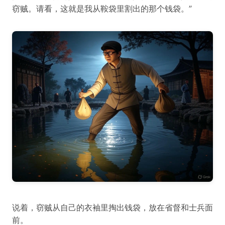
窃贼。请看，这就是我从鞍袋里割出的那个钱袋。”
说着，窃贼从自己的衣袖里掏出钱袋，放在省督和士兵面
前。