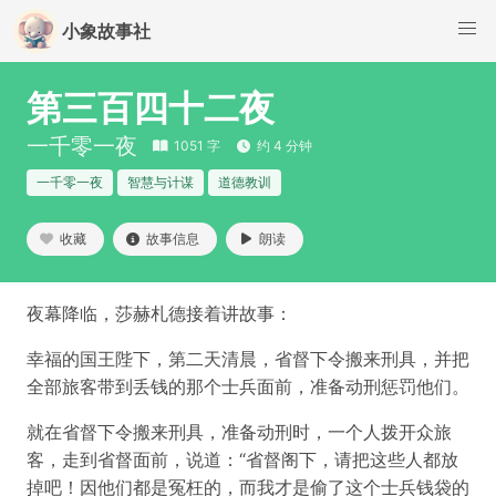
小象故事社
第三百四十二夜
一千零一夜
1051 字
约 4 分钟
一千零一夜
智慧与计谋
道德教训
收藏
故事信息
朗读
夜幕降临，莎赫札德接着讲故事：
幸福的国王陛下，第二天清晨，省督下令搬来刑具，并把
全部旅客带到丢钱的那个士兵面前，准备动刑惩罚他们。
就在省督下令搬来刑具，准备动刑时，一个人拨开众旅
客，走到省督面前，说道：“省督阁下，请把这些人都放
掉吧！因他们都是冤枉的，而我才是偷了这个士兵钱袋的