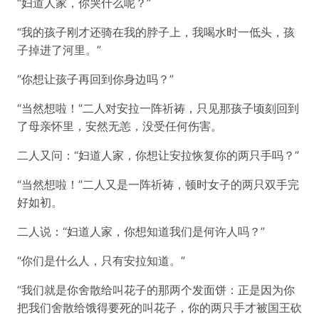
“妇道人家，你哭什么呢？”
“我的孩子刚才还骑在我的脖子上，我喝水时一低头，孩
子掉进了河里。”
“你想让孩子再回到你身边吗？”
“当然想啦！”二人对安拉一阵祈祷，只见那孩子顷刻回到
了母亲怀里，安然无恙，没受任何伤害。
二人又问：“妇道人家，你想让安拉恢复你的两只手吗？”
“当然想啦！”二人又是一阵祈祷，顿时女子的两只双手完
好如初。
二人说：“妇道人家，你想知道我们是何许人吗？”
“你们是什么人，只有安拉知道。”
“我们就是你舍散给叫花子的那两个发面饼：正是因为你
把我们舍散给饿得要死的叫花子，你的两只手才被国王砍