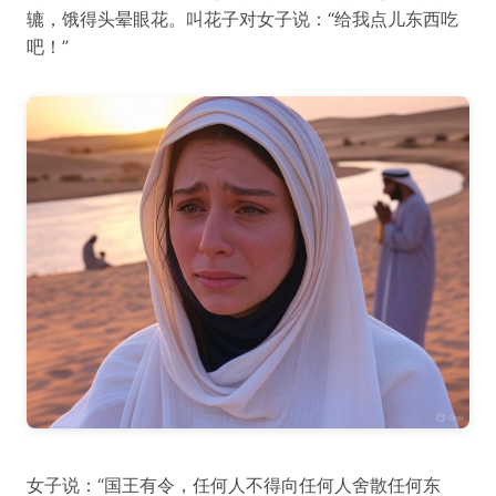
辘，饿得头晕眼花。叫花子对女子说：“给我点儿东西吃
吧！”
女子说：“国王有令，任何人不得向任何人舍散任何东