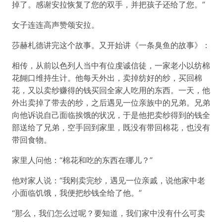
掉了。感谢安拉恢复了您的双手，并把孩子还给了您。”
女子连连高声赞颂安拉。
莎赫札德讲完这个故事。又开始讲《一条臭鱼的故事》：
相传，从前以色列人当中有位虔诚信徒，一家老小以纺棉
花餬口维持生计。他每天外出，卖掉纺好的纱，买回棉
花，又以卖纱赚得的钱买回全家人吃用的东西。一天，他
外出卖掉了带去的纱，之后遇见一位亲族中的兄弟。兄弟
向他诉说自己面临挨饿的状况，于是他把卖纱得到的钱全
部送给了兄弟，空手回到家里，既没有带回棉花，也没有
带回食物。
家里人问他：“棉花和吃的东西在哪儿？”
他对家人说：“我刚卖完纱，遇见一位亲戚，说他家中老
小面临饥饿，我便把纱钱全给了他。”
“那么，我们怎么过呢？要知道，我们家中没有什么可卖