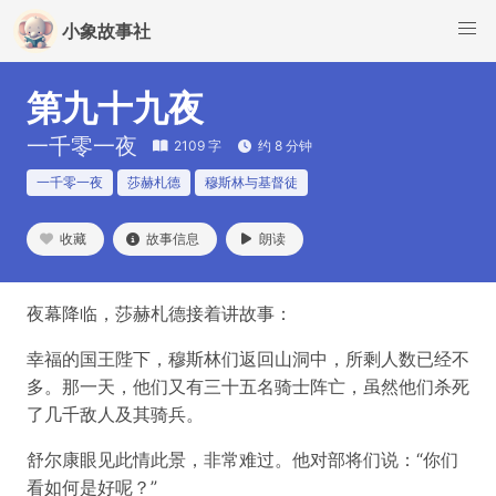
小象故事社
第九十九夜
一千零一夜
2109 字
约 8 分钟
一千零一夜
莎赫札德
穆斯林与基督徒
收藏
故事信息
朗读
夜幕降临，莎赫札德接着讲故事：
幸福的国王陛下，穆斯林们返回山洞中，所剩人数已经不
多。那一天，他们又有三十五名骑士阵亡，虽然他们杀死
了几千敌人及其骑兵。
舒尔康眼见此情此景，非常难过。他对部将们说：“你们
看如何是好呢？”