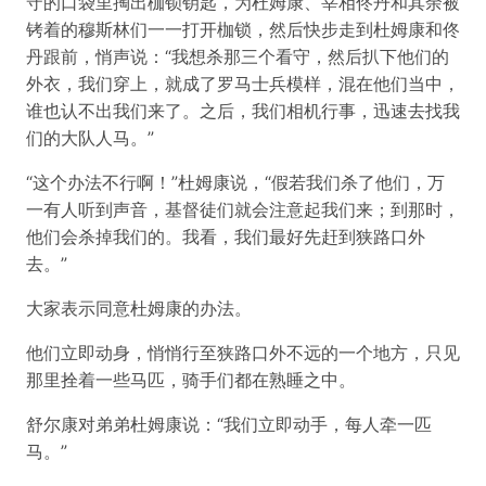
守的口袋里掏出枷锁钥匙，为杜姆康、宰相佟丹和其余被
铐着的穆斯林们一一打开枷锁，然后快步走到杜姆康和佟
丹跟前，悄声说：“我想杀那三个看守，然后扒下他们的
外衣，我们穿上，就成了罗马士兵模样，混在他们当中，
谁也认不出我们来了。之后，我们相机行事，迅速去找我
们的大队人马。”
“这个办法不行啊！”杜姆康说，“假若我们杀了他们，万
一有人听到声音，基督徒们就会注意起我们来；到那时，
他们会杀掉我们的。我看，我们最好先赶到狭路口外
去。”
大家表示同意杜姆康的办法。
他们立即动身，悄悄行至狭路口外不远的一个地方，只见
那里拴着一些马匹，骑手们都在熟睡之中。
舒尔康对弟弟杜姆康说：“我们立即动手，每人牵一匹
马。”