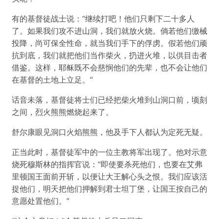
有的基督徒战士说：“继续打吧！他们只剩下二十多人
了。如果我们攻不进山洞，我们就放火烧。倘若他们缴械
投降，尚可保全性命，就当我们手下的俘虏。假若他们顽
抗到底，我们就把他们当作柴火，扔进火堆，以供目击者
借鉴。这样，耶稣既不会慈悯他们的先辈，也不会让他们
在基督的土地上立足。”
话音未落，基督徒将士们已经把柴火堆到山洞口前，顷刻
之间，烈火熊熊燃烧起来了。
舒尔康眼见洞口火焰熊熊，他及手下人都认为定死无疑。
正当此时，基督徒军中的一位主教将军出现了。他对示意
烧死穆斯林的指挥官说：“即使要杀死他们，也要在艾弗
里顿国王面前开斩，以便让大王解心头之恨。我们应该活
捉他们，明天把他们押解到君士坦丁堡，让国王按自己的
意愿处置他们。”