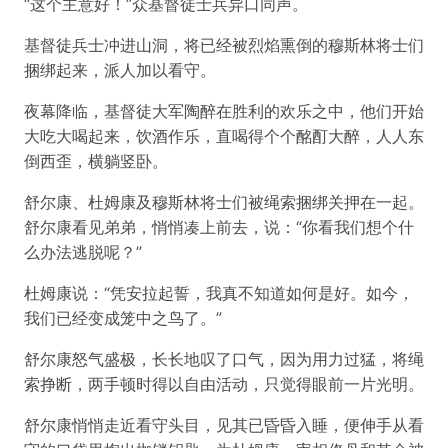
“这个主意好！”众基督徒士兵异口同声。
基督徒兵士冲进山洞，将已经被烈焰熏倒的穆斯林将士们
捆绑起来，派人加以看守。
夜幕降临，基督徒大军陶醉在胜利的欢乐之中，他们开始
大吃大喝起来，饮酒作乐，直喝得个个酩酊大醉，人人东
倒西歪，横躺竖卧。
舒尔康、杜姆康及穆斯林将士们被绳索捆绑关押在一起。
舒尔康看见弟弟，悄悄凑上前去，说：“你看我们想个什
么办法逃脱呢？”
杜姆康说：“凭安拉起誓，我真不知道如何是好。如今，
我们已经变成笼中之鸟了。”
舒尔康怒气盛极，长长地叹了口气，因为用力过猛，将绳
索挣断，两手顿时得以自由活动，只觉得眼前一片光明。
舒尔康悄悄走近看守头目，见其已昏昏入睡，便伸手从看