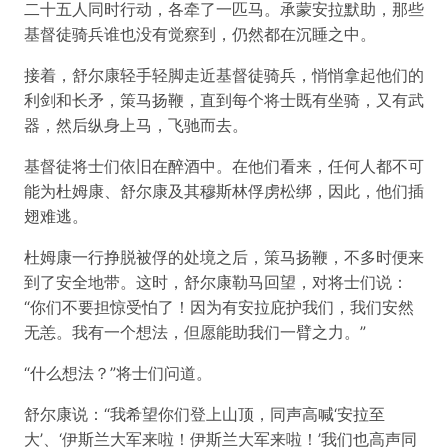
二十五人同时行动，各牵了一匹马。承蒙安拉默助，那些
基督徒骑兵谁也没有觉察到，仍然都在沉睡之中。
接着，舒尔康轻手轻脚走近基督徒骑兵，悄悄拿起他们的
利剑和长矛，策马扬鞭，直到每个将士既有坐骑，又有武
器，然后纵身上马，飞驰而去。
基督徒将士们依旧在醉酒中。在他们看来，任何人都不可
能为杜姆康、舒尔康及其穆斯林俘虏松绑，因此，他们插
翅难逃。
杜姆康一行挣脱被俘的处境之后，策马扬鞭，不多时便来
到了安全地带。这时，舒尔康勒马回望，对将士们说：
“你们不要担惊受怕了！因为有安拉庇护我们，我们安然
无恙。我有一个想法，但愿能助我们一臂之力。”
“什么想法？”将士们问道。
舒尔康说：“我希望你们登上山顶，同声高喊‘安拉至
大’、‘伊斯兰大军来啦！伊斯兰大军来啦！’我们也高声同