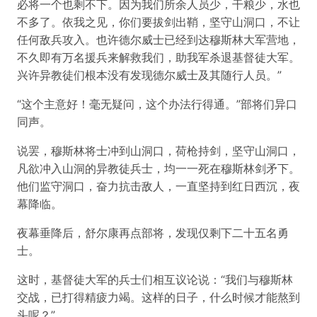
必将一个也剩不下。因为我们所余人员少，干粮少，水也
不多了。依我之见，你们要拔剑出鞘，坚守山洞口，不让
任何敌兵攻入。也许德尔威士已经到达穆斯林大军营地，
不久即有万名援兵来解救我们，助我军杀退基督徒大军。
兴许异教徒们根本没有发现德尔威士及其随行人员。”
“这个主意好！毫无疑问，这个办法行得通。”部将们异口
同声。
说罢，穆斯林将士冲到山洞口，荷枪持剑，坚守山洞口，
凡欲冲入山洞的异教徒兵士，均一一死在穆斯林剑矛下。
他们监守洞口，奋力抗击敌人，一直坚持到红日西沉，夜
幕降临。
夜幕垂降后，舒尔康再点部将，发现仅剩下二十五名勇
士。
这时，基督徒大军的兵士们相互议论说：“我们与穆斯林
交战，已打得精疲力竭。这样的日子，什么时候才能熬到
头呢？”