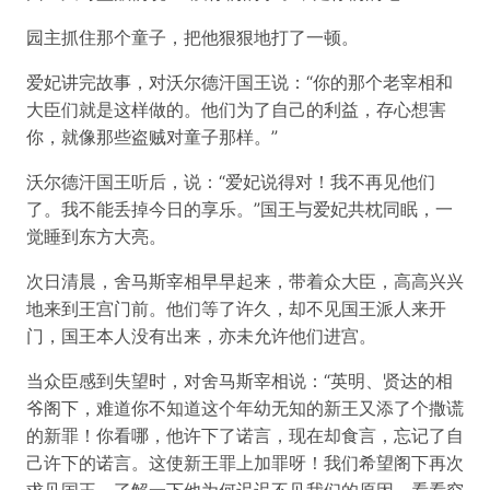
园主抓住那个童子，把他狠狠地打了一顿。
爱妃讲完故事，对沃尔德汗国王说：“你的那个老宰相和
大臣们就是这样做的。他们为了自己的利益，存心想害
你，就像那些盗贼对童子那样。”
沃尔德汗国王听后，说：“爱妃说得对！我不再见他们
了。我不能丢掉今日的享乐。”国王与爱妃共枕同眠，一
觉睡到东方大亮。
次日清晨，舍马斯宰相早早起来，带着众大臣，高高兴兴
地来到王宫门前。他们等了许久，却不见国王派人来开
门，国王本人没有出来，亦未允许他们进宫。
当众臣感到失望时，对舍马斯宰相说：“英明、贤达的相
爷阁下，难道你不知道这个年幼无知的新王又添了个撒谎
的新罪！你看哪，他许下了诺言，现在却食言，忘记了自
己许下的诺言。这使新王罪上加罪呀！我们希望阁下再次