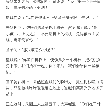
等到果园之后，盗贼们相互议论说：“我们挑一位身子最
轻、年纪最小的上树吧！”
盗贼们说：“我们谁也比不上这童子身子轻、年纪小。”
来到树下，盗贼们把童子托上树去，然后嘱咐说：“喂，
小孩儿，上去之后，不要动树上的核桃，免得被园主发
现，走来伤害你。”
童子问：“那我该怎么办呢？”
盗贼说：“你坐在树权上，使劲儿摇一个树枝，把核桃摇
晃下来。我们拾在一起，你下来后，我们会给你一些核
桃。”
童子骑在树上，果然照盗贼们的吩咐办，抓住树枝猛力摇
晃，只见核桃哗哗啦啦落在地上，盗贼们高高兴兴地拣了
起来。
正在这时，果园主人走进园子，大声喊道：“你们在干什