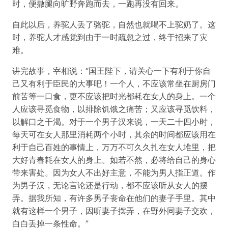
时，便撒腿向旷野奔跑而去，一跑再没有回来。
自此以后，养驼人丢了骆驼，自然也就喝不上驼奶了。这
时，养驼人才感觉到由于一时疏忽之过，终于招来了灾
难。
讲完故事，宰相说：“国王陛下，请关心一下有利于你自
己又有利于臣民的大事吧！一个人，不应该常坐在厨房门
前苦等一口食，更不应该把时光都耗在女人的身上。一个
人应该寻觅食物，以排除饥饿之痛苦；又应该寻觅饮料，
以解口之干渴。对于一个男子汉来说，一天二十四小时，
每天可在女人那里消耗两个小时，其余的时间都应该用在
利于自己百姓的事情上，万万不可久久扎在女人堆里，把
大好青春耗在女人的身上。如若不然，必将给自己的身心
带来害处。因为女人不出好主意，不能为男人指正道。作
为男子汉，无论言论还是行动，都不应该听从女人的摆
弄。据我所知，有许多男子丧命在他们的妻子手里。其中
就有这样一个男子，因听妻子摆弄，在野外同妻子交欢，
白白丢掉一条性命。”