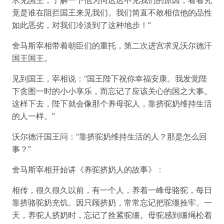
求见国王，了解一下他为何迟迟不见我们的原因，看看究
竟是谁在阻拦国王来见我们。我们简直不敢相信他的品性
如此恶劣，对我们冷淡到了这种地步！”
舍马斯宰相带着朝臣们的重托，第二次进宫求见沃尔德汗
国王国王。
见到国王，宰相说：“国王陛下祝你幸福安康。我发觉陛
下贪图一时的小小享乐，而忘记了应该关心的国之大事。
这样下去，陛下就会像那个养母驼人，靠挤驼奶维持生活
的人一样。”
沃尔德汗国王问：“靠挤驼奶维持生活的人？那是怎么回
事？”
舍马斯宰相开始讲《养驼挤奶人的故事》：
相传，很久很久以前，有一个人，养着一峰母骆驼，每日
靠挤骆驼奶充饥。因只顾挤奶，常常忘记把驼缰拴牢。一
天，养驼人挤奶时，忘记了拴紧驼缰。母驼感到缰绳松着