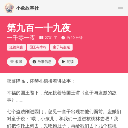
小象故事社
第九百一十九夜
一千零一夜
2701 字
约 10 分钟
道德寓言
国王与宰相
童子与盗贼
收藏
故事信息
朗读
夜幕降临，莎赫札德接着讲故事：
幸福的国王陛下，宠妃接着给国王讲《童子与盗贼的故
事》……
七个盗贼刚进园门，忽见一童子出现在他们面前。盗贼们
对童子说：“喂，小孩儿，和我们一道进核桃林去吧！我
们把你托上树去，先吃饱肚子，再给我们丢下几个核桃