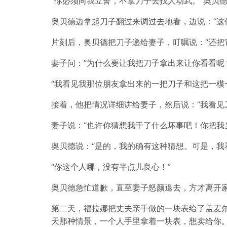
“你必须向我立誓，不拿刀子去找人动武。”奥贝
奥贝德边拿起刀子翻过来调过去地看，边说：“这
片刻后，奥贝德把刀子递给妻子，叮嘱说：“还把
妻子问：“为什么要让我把刀子拿出来让你看看呢
“我看见我那位朋友拿出来的一把刀子和这把一模
接着，他把情况详细讲给妻子，然后说：“我看见
妻子说：“也许你猜想我干了什么坏事吧！你把我
奥贝德说：“是的，我的确有这种猜想。可是，我
“你这个人哪，没有半点儿良心！”
奥贝德急忙道歉，直至妻子怒颜退去，方才离开
第二天，福拉娜把丈夫亲手做的一块表给了盖麦尔
天那种情景，一个人手里拿着一块表，想卖给你