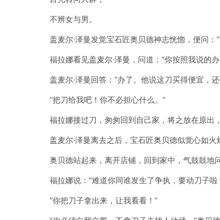
不辨女与男。
盖麦尔·泽曼发觉宝石匠奥贝德神志恍惚，便问：
福拉娜看见盖麦尔·泽曼，问道：“你按照我说的办
盖麦尔·泽曼回答：“办了。他说这刀买得便宜，
“把刀给我吧！你不必担心什么。”
福拉娜接过刀，匆匆回到自己家，将之放在原出
盖麦尔·泽曼离去之后，宝石匠奥贝德似觉心如火
奥贝德站起来，离开店铺，回到家中，气鼓鼓地问
福拉娜说：“难道你同谁发生了争执，要动刀子啦
“你把刀子拿出来，让我看看！”