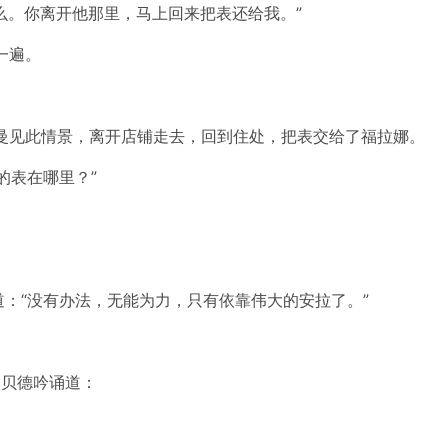
么。你离开他那里，马上回来把表还给我。”
一遍。
曼见此情景，离开店铺走去，回到住处，把表交给了福拉娜。
的表在哪里？”
：“没有办法，无能为力，只有依靠伟大的安拉了。”
奥贝德吟诵道：