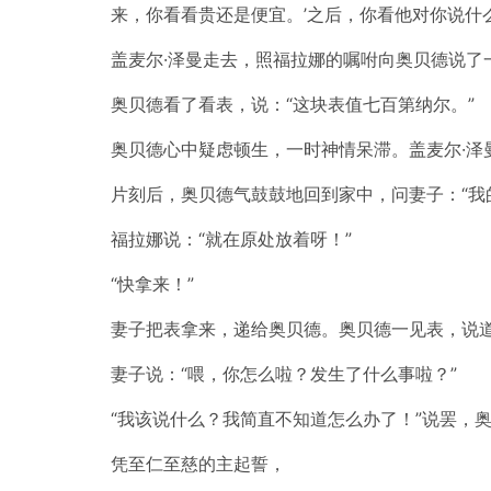
来，你看看贵还是便宜。’之后，你看他对你说什
盖麦尔·泽曼走去，照福拉娜的嘱咐向奥贝德说了
奥贝德看了看表，说：“这块表值七百第纳尔。”
奥贝德心中疑虑顿生，一时神情呆滞。盖麦尔·泽
片刻后，奥贝德气鼓鼓地回到家中，问妻子：“我
福拉娜说：“就在原处放着呀！”
“快拿来！”
妻子把表拿来，递给奥贝德。奥贝德一见表，说道
妻子说：“喂，你怎么啦？发生了什么事啦？”
“我该说什么？我简直不知道怎么办了！”说罢，
凭至仁至慈的主起誓，