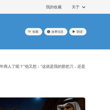
我的收藏
关于
收藏
故事信息
朗读
年商人了呢？”他又想：“这就是我的那把刀，还是