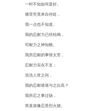
一时不知如何是好。
痛苦究竟来自何处，
我一点也不知道。
我的忍耐力已经枯竭，
司耐力之神知晓。
我所忍耐的事情太苦，
忍耐力实在不支；
浩浩人世之间，
我的忍耐谁堪与之比高？
我所忍之事过炀，
简直就像忍受烈火烧。