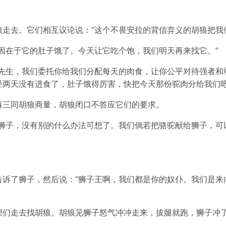
走去。它们相互议论说：“这个不畏安拉的背信弃义的胡狼把我
因在于它的肚子饿了。今天让它吃个饱，我们明天再来找它。”
狼先生，我们委托你给我们分配每天的肉食，让你公平对待强者和
经两天没有进食了，肚子饿得厉害，快把今天那份驼肉分给我们吧
再三同胡狼商量，胡狼闭口不答应它们的要求。
靠狮子，没有别的什么办法可想了。我们倘若把骆驼献给狮子，可
告诉了狮子，然后说：“狮子王啊，我们都是你的奴仆。我们是来
狸们走去找胡狼。胡狼见狮子怒气冲冲走来，拔腿就跑，狮子冲