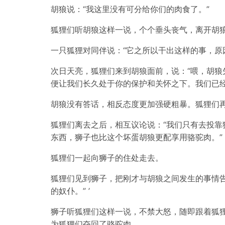
胡狼说：“我这里没有可分给你们的肉食了。”
狐狸们听胡狼这样一说，个个垂头丧气，离开胡狼
一只狐狸对同伴说：“它之所以干出这样的事，原
次日天亮，狐狸们来到胡狼面前，说：“喂，胡
便让我们长久处于你的保护和关怀之下。我们已
胡狼没有答话，相反态度更加强硬粗暴。狐狸们
狐狸们离去之后，相互议论说：“我们只有去投
东西，狮子也比这个坏蛋胡狼更配享用骆驼肉。”
狐狸们一起向狮子的住处走去。
狐狸们见到狮子，把刚才与胡狼之间发生的事情
的奴仆。” ’
狮子听狐狸们这样一说，不禁大怒，随即跟着狐
为狐狸们夺回了骆驼肉。