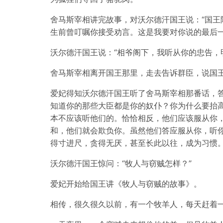
舍马斯宰相讲完故事，对沃尔德汗国王说：“国
生前曾叮嘱你接受劝言。这是我要对你说的最后一
沃尔德汗国王说：“相爷阁下，我听从你的忠告，
舍马斯宰相离开国王那里，走去告诉群臣，说国
爱妃得知沃尔德汗国王听了舍马斯宰相那番话，
知道你的那些大臣都是你的奴仆？你为什么要抬
本不应该听他们的。恰恰相反，他们应该服从你，
和，他们就会欺负你。虽然他们答应服从你，听
得寸进尺，贪得无厌，甚至长此以往，成为习惯
沃尔德汗国王惊问：“牧人与窃贼怎样？”
爱妃开始给国王讲《牧人与窃贼的故事》。
相传，很久很久以前，有一个牧羊人，每天赶着