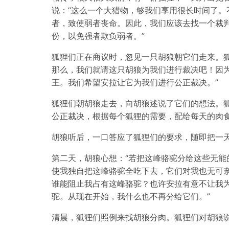
说：“这么一个大猎物，够我们享用很长时间了。
者，致使弱者丧命。因此，我们应该去找一个裁
份，以免强者欺负弱者。”
狐狸们正在商议时，忽见一只胡狼朝它们走来。狐
那么，我们就请这只胡狼为我们进行裁决吧！因
王。我们希望安拉让它为我们进行公正裁决。”
狐狸们朝胡狼走去，向胡狼述说了它们的想法。狐
公正裁决，根据每个狐狸的需要，配给每天的肉食
胡狼听后，一口答应了狐狸们的要求，随即把一
第二天，胡狼心想：“若把这峰骆驼分给这些无能
使我独自把这峰骆驼全吃下去，它们对我也无可
谁能阻止我占有这峰骆驼？也许安拉有意不让我
驼。从现在开始，我什么也不再分给它们。”
清晨，狐狸们照例来找胡狼分肉。狐狸们对胡狼说