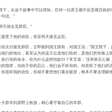
王陛下，从这个故事中可以得知，任何一位君王都不应忽视百姓的
句话。”
明天就去见群臣。”
王接受了他的劝告，答应明天接见众臣。
答应次日接见群臣，立即跑到国王跟前，对国王说：“国王陛下，
高他们的地位，甚至认为你这王位是他们给的，是他们把你推上
执行你的命令。你为什么这样怕奴仆？常言道：‘没有铁石心肠
你的指挥，但由于你的忍让，他们会不听你的。你若听了他们的
。你若听我的劝告，你就不要把他们看在眼里，根本不要去理睬他
一大群羊到原野上牧放，精心看守着自己的羊群。