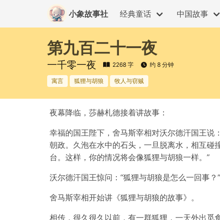
小象故事社
经典童话
中国故事
第九百二十一夜
一千零一夜
2268 字
约 8 分钟
寓言
狐狸与胡狼
牧人与窃贼
夜幕降临，莎赫札德接着讲故事：
幸福的国王陛下，舍马斯宰相对沃尔德汗国王说
朝政。久泡在水中的石头，一旦脱离水，相互碰
台。这样，你的情况将会像狐狸与胡狼一样。”
沃尔德汗国王惊问：“狐狸与胡狼是怎么一回事？
舍马斯宰相开始讲《狐狸与胡狼的故事》。
相传，很久很久以前，有一群狐狸，一天外出觅