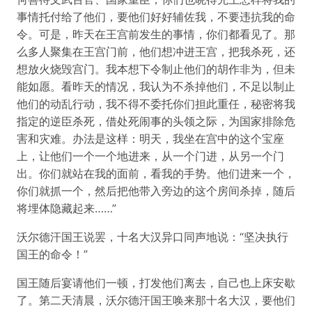
事情托付给了他们，要他们好好辅佐我，不要违抗我的命
令。可是，昨天在王宫前发生的事情，你们都看见了。那
么多人聚集在王宫门前，他们想冲进王宫，把我杀死，还
想放火烧毁宫门。我本想下令制止他们的胡作非为，但未
能如愿。看昨天的情况，我认为不杀掉他们，不足以制止
他们的动乱行动，我不得不委托你们担此重任，秘密将我
指定的逆臣杀死，借处死闹事的头领之际，为国家排除危
害和灾难。办法是这样：明天，我坐在宫中的这个宝座
上，让他们一个一个地进来，从一个门进，从另一个门
出。你们就站在我的面前，看我的手势。他们进来一个，
你们就抓一个，然后把他带入旁边的这个房间杀掉，随后
将埋体隐藏起来……”
沃尔德汗国王说罢，十名大汉异口同声地说：“坚决执行
国王的命令！”
国王随后宴请他们一顿，打发他们离去，自己也上床安歇
了。第二天清晨，沃尔德汗国王唤来那十名大汉，要他们