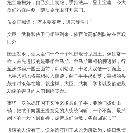
把宝座摆好，自己换上朝服，手持法典，登上宝座，令大
汉们站在两侧，随后令守卫打开宫门。
传令官喊道：“有本要奏者，进宫等候！”
文臣、武将和侍卫们相继到来，依官位高低列队站在宫殿
门外。
国王发令，让大臣们一个一个地进般晋见国王。像往常一
样，首先进殿的是宰相舍马斯。舍马斯宰相抬脚进殿，行
至沃尔德汗国王面前，刚刚站稳，十名大汉便一拥而上，
七手八脚地将宰相拉入侧殿，刽子手手起剑落，宰相的头
颅顿时滚落在地。就这样，大臣、武将、学者以及欲进殿
劝谏的善良的人们相继丧命。
事毕，沃尔德汗国王又唤来多名刽子手，要他们拔剑出
鞘，把敢于向国王提意见的人统统问斩，一个不留。最后
剩下的一般下层百姓，被侍卫们驱散，各自回家去了。
进谏的人没有了，沃尔德汗国王从此为所欲为，终日纵情