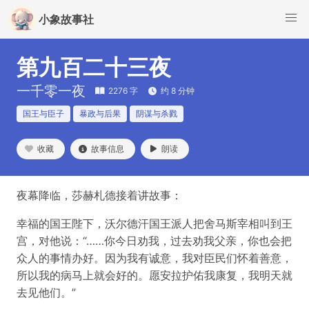
小象故事社
第九百二十三夜
一千零一夜
2276 字
约 8 分钟
国王与臣子
暴政与后果
阴谋与杀戮
收藏
故事信息
朗读
夜幕降临，莎赫札德接着讲故事：
幸福的国王陛下，沃尔德汗国王派人把舍马斯宰相叫到王
宫，对他说：“……你今日劝我，过去劝我父亲，你也会把
众人的事情办好。因为我有诚意，我对臣民们怀着善意，
所以我的病马上就会好的。愿安拉护佑我康复，我明天就
去见他们。”