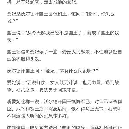
将，只有站起来，走去找他的爱妃。
爱妃见沃尔德汗国王面色如土，忙问：“陛下，你怎么
啦？”
国王说：“从今天起我已经不是国王了，而成了国王的奴
隶。”
国王把信向爱妃读了一遍，爱妃大哭起来，不住地撕扯自
己的衣服和头发。
沃尔德汗国王问：“爱妃，你有什么良策呀？”
爱妃说：“要说打仗，女人既无计谋，也无力量。遇到战
争、动武之事，要找男子问策才是。”
听爱妃这样一说，沃尔德汗国王懊悔不已。对自己诛杀群
臣、武将和贤士之举深感后悔，恨不得马上无常，心想听
不到这骇人听闻的消息该多好。
讲到这里，眼见东方透出了黎明的曙光，莎赫札德戛然止