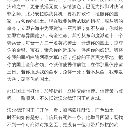
灾难之中，更兼荒淫无度，纵情酒色，已无力抵御讨伐问
罪之师。此乃安拉赐我良机，要我打败你，征服你的国
家，占领你的国土。现在我要你听从我的指挥，服从我的
命令，立即在海中为我建造一座宫殿；如不从命，你就将
立即亡命异国他乡，苟全性命。我将从东印度派遣十二个
骑兵营，每营一万二千名英武骑士，开进你的国土，掠夺
你的金银、宝石，斩杀你的近卫军，俘虏你的嫔妃。我将
令我的宰相白迪阿率大军出征，把你的王宫夷为平地，把
你的国土全部占领。今派信使携信前往，在你那里仅停留
三日。若你服从我的命令，免你一死；若不从命，我即发
大兵，荡平你的国土。
那位国王写好信，加印折封，立即交给信使。信使策马登
程，一路顺风，不久抵达沃尔德汗国王的京城。
沃尔德汗国王打开信一看，顿感四肢酥软，面色如土，一
时不知如何是好，自信只有死路一条。他举目四望，既找
不到一个可商讨对策之臣，更没有一位可带兵抵抗的武