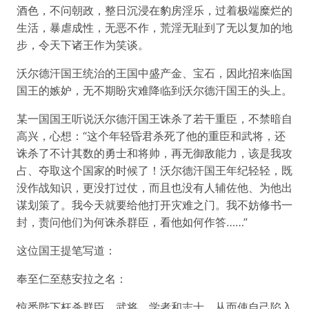
酒色，不问朝政，整日沉浸在豹房淫乐，过着极端糜烂的
生活，暴虐成性，无恶不作，荒淫无耻到了无以复加的地
步，令天下诸王作为笑谈。
沃尔德汗国王统治的王国中盛产金、宝石，因此招来临国
国王的嫉妒，无不期盼灾难降临到沃尔德汗国王的头上。
某一国国王听说沃尔德汗国王诛杀了若干重臣，不禁暗自
高兴，心想：“这个年轻昏君杀死了他的重臣和武将，还
诛杀了不计其数的勇士和将帅，再无御敌能力，该是我攻
占、夺取这个国家的时候了！沃尔德汗国王年纪轻轻，既
没作战知识，更没打过仗，而且也没有人辅佐他、为他出
谋划策了。我今天就要给他打开灾难之门。我不妨修书一
封，责问他们为何诛杀群臣，看他如何作答……”
这位国王提笔写道：
奉至仁至慈安拉之名：
惊悉陛下枉杀群臣、武将、学者和志士，从而使自己陷入