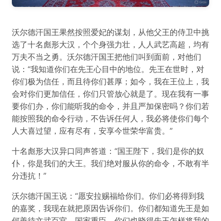
沃尔德汗国王果然按照爱妃的谋划，从他父王的侍卫中挑
选了十名彪形大汉，个个身强力壮，人人武艺高超，均有
万夫不当之勇。沃尔德汗国王把他们叫到面前，对他们
说：“我知道你们在先王心目中的地位。先王在世时，对
你们极为信任，而且待你们甚厚；如今，我在王位上，我
会对你们更加信任，你们只管放心就是了。现在我有一事
要你们办，你们能听我的命令，并且严加保密吗？你们若
能按照我的命令行动，不告诉任何人，我必将使你们每个
人大喜过望，应有尽有，安享今世荣华富贵。”
十名彪形大汉异口同声答道：“国王陛下，我们是你的奴
仆，你是我们的大王。我们绝对服从你的命令，不敢有半
分违抗！”
沃尔德汗国王说：“愿安拉赐福给你们。你们必将得到我
的嘉奖，我现在就把原因告诉你们。你们都知道先王是如
何善待文武百官、国家重臣，你们也晓得先王怎样将我的