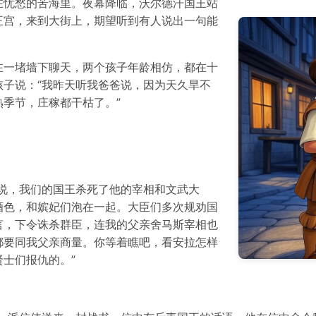
在忧愁的苦海里。夜幕降临，沃尔德汗国王站
王宫，来到大街上，期望听到有人说出一句能
在一堵墙下聊天，两个孩子年龄相仿，都在十
子说：“我昨天听我爸爸说，因为天久旱不
季节，庄稼都干枯了。”
说，我们的国王杀死了他的宰相和文武大
酒色，和嫔妃们泡在一起。大臣们多次规劝国
言，下令诛杀群臣，连我的父亲舍马斯宰相也
都要同我父亲商量。你等着瞧吧，看安拉怎样
士们报仇的。”