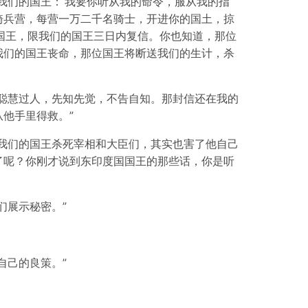
我们的国王：‘我要你听从我的命令，服从我的指
骑兵营，每营一万二千名骑士，开进你的国土，掠
国王，限我们的国王三日内复信。你也知道，那位
我们的国王丧命，那位国王将断送我们的生计，杀
聪慧过人，先知先觉，不告自知。那封信还在我的
他手里得救。”
我们的国王杀死宰相和大臣们，其实也害了他自己
了呢？你刚才说到东印度国国王的那些话，你是听
们展示秘密。”
自己的良策。”