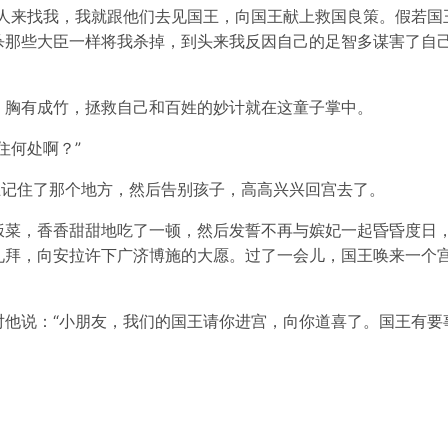
有人来找我，我就跟他们去见国王，向国王献上救国良策。假若国
杀那些大臣一样将我杀掉，到头来我反因自己的足智多谋害了自
，胸有成竹，拯救自己和百姓的妙计就在这童子掌中。
住何处啊？”
王记住了那个地方，然后告别孩子，高高兴兴回宫去了。
饭菜，香香甜甜地吃了一顿，然后发誓不再与嫔妃一起昏昏度日
礼拜，向安拉许下广济博施的大愿。过了一会儿，国王唤来一个
他说：“小朋友，我们的国王请你进宫，向你道喜了。国王有要