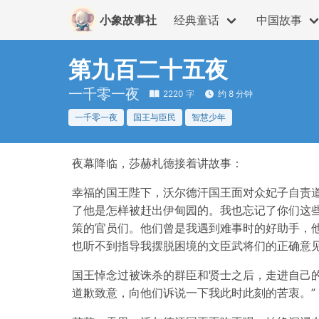
小象故事社
经典童话
中国故事
第九百二十五夜
一千零一夜
2220 字
约 8 分钟
一千零一夜
国王与臣民
智慧少年
夜幕降临，莎赫札德接着讲故事：
幸福的国王陛下，沃尔德汗国王面对众妃子自责
了他是怎样被赶出伊甸园的。我也忘记了你们这
策的官员们。他们曾是我遇到难事时的好助手，
也听不到指导我摆脱困境的文臣武将们的正确意见
国王悼念过被诛杀的群臣和贤士之后，走进自己
道歉致意，向他们诉说一下我此时此刻的苦衷。”