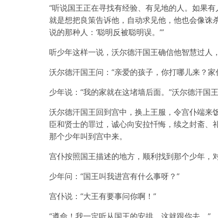
“听说国王正在寻找有经验、有见地的人。如果
就是想把良策告诉他，自动求见他，他也会像诛
说的那种人：‘聪明反被聪明误。’”
听少年这样一说，沃尔德汗国王确信他智慧过人
沃尔德汗国王问：“亲爱的孩子，你打哪儿来？家
少年说：“我的家就在这堵墙后面。”沃尔德汗国
沃尔德汗国王回到宫中，换上王服，令宫仆端来
臣和贤士的罪过，诚心向安拉忏悔，续之封斋、
那个少年叫到宫中来。
宫仆按照国王描述的地方，顺利找到那个少年，对
少年问：“国王叫我进宫有什么事呀？”
宫仆说：“大王有要事问你啊！”
“遵命！我一定听从国王的安排，这就跟你去。”