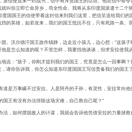
，派信使送来一封战书，信中有斥责国王的话语。他在信中命令
我就叫你立即亡命异乡，苟全性命。我将从东印度国派遣十二个
东印度国国王的信使带着这封信来到我们这里，把信呈送给我们的
抵挡的英雄，如若攻来，我们的国王抵抗不住，只有死路一条。
一团。沃尔德汗国王故作镇静，边走近小孩儿，边心想：“这孩子
可他是怎么知道的呢？不管怎样，我要找他谈谈，但求安拉使我从
色地说：“孩子，你刚才提到我们的国王，究竟是怎么一回事啊？
友，请你告诉我，你怎么知道东印度国国王写信责备我们的国王
有道是万事瞒不过安拉。人是阿丹的子孙，有灵性，安拉常向他
的国王有没有办法排除这场灾难，自己救自己呢？”
办法，如何摆脱敌人的计谋，我就会告诉他凭借安拉的力量拯救