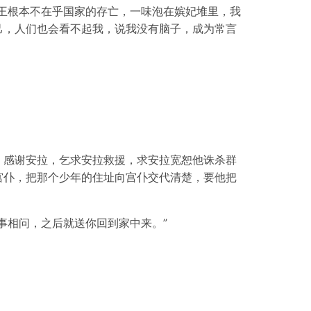
王根本不在乎国家的存亡，一味泡在嫔妃堆里，我
己，人们也会看不起我，说我没有脑子，成为常言
，感谢安拉，乞求安拉救援，求安拉宽恕他诛杀群
宫仆，把那个少年的住址向宫仆交代清楚，要他把
事相问，之后就送你回到家中来。”