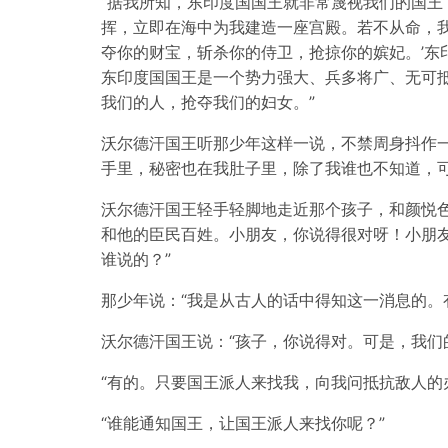
“据我所知，东印度国国王就非常蔑视我们的国王
挥，立即在海中为我建造一座宫殿。若不从命，
夺你的财宝，斩杀你的侍卫，抢掠你的嫔妃。’
东印度国国王是一个势力强大、兵多将广、无可
我们的人，抢夺我们的妇女。”
沃尔德汗国王听那少年这样一说，不禁周身抖作
手里，秘密也在我肚子里，除了我谁也不知道，
沃尔德汗国王轻手轻脚地走近那个孩子，和颜悦
和他的臣民百姓。小朋友，你说得很对呀！小朋
谁说的？”
那少年说：“我是从古人的话中得知这一消息的。
沃尔德汗国王说：“孩子，你说得对。可是，我们
“有的。只要国王派人来找我，向我问抵抗敌人的
“谁能通知国王，让国王派人来找你呢？”