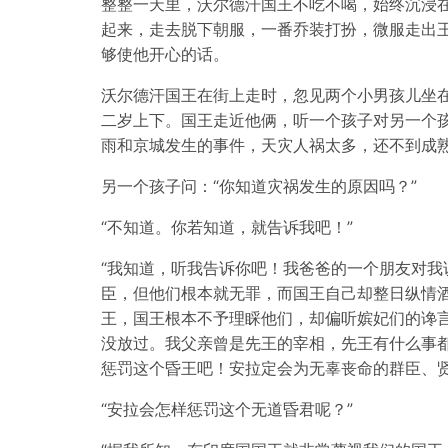
整整一天里，沃尔德汗国王不吃不喝，始终沉浸
起来，走去脱下朝服，一番乔装打扮，微服走出
够使他开心的话。
沃尔德汗国王在街上走时，忽见两个小男孩儿坐
二岁上下。国王走近他俩，听一个孩子对另一个孩
雨和京城发生的事件，天灾人祸太多，还不到成熟
另一个孩子问：“你知道灾祸发生的原因吗？”
“不知道。你若知道，就告诉我吧！”
“我知道，听我告诉你吧！我爸爸的一个朋友对我
臣，但他们根本就无罪，而国王自己却整日纵情
王，国王根本不予理睬他们，却偏听嫔妃们的谗
没放过。我父亲曾是先王的宰相，先王有什么事
惩罚这个昏王吧！安拉定会为无辜丧命的群臣、贤
“安拉会怎样惩罚这个无道昏君呢？”