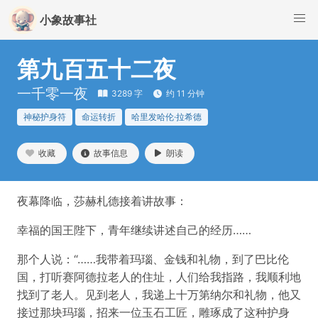
小象故事社
第九百五十二夜
一千零一夜
3289 字
约 11 分钟
神秘护身符
命运转折
哈里发哈伦·拉希德
收藏
故事信息
朗读
夜幕降临，莎赫札德接着讲故事：
幸福的国王陛下，青年继续讲述自己的经历……
那个人说：“……我带着玛瑙、金钱和礼物，到了巴比伦
国，打听赛阿德拉老人的住址，人们给我指路，我顺利地
找到了老人。见到老人，我递上十万第纳尔和礼物，他又
接过那块玛瑙，招来一位玉石工匠，雕琢成了这种护身