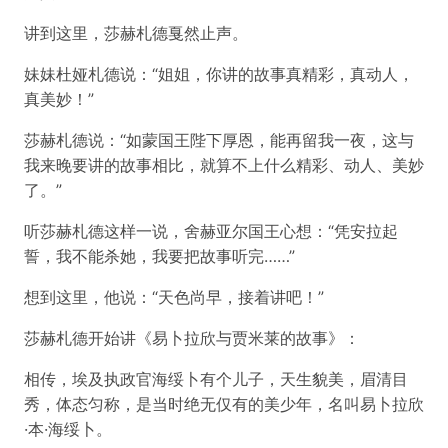
讲到这里，莎赫札德戛然止声。
妹妹杜娅札德说：“姐姐，你讲的故事真精彩，真动人，
真美妙！”
莎赫札德说：“如蒙国王陛下厚恩，能再留我一夜，这与
我来晚要讲的故事相比，就算不上什么精彩、动人、美妙
了。”
听莎赫札德这样一说，舍赫亚尔国王心想：“凭安拉起
誓，我不能杀她，我要把故事听完……”
想到这里，他说：“天色尚早，接着讲吧！”
莎赫札德开始讲《易卜拉欣与贾米莱的故事》：
相传，埃及执政官海绥卜有个儿子，天生貌美，眉清目
秀，体态匀称，是当时绝无仅有的美少年，名叫易卜拉欣
·本·海绥卜。