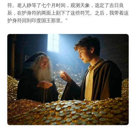
符。老人静等了七个月时间，观测天象，选定了吉日良
辰，在护身符的两面上刻下了这些符咒。之后，我带着这
护身符回到印度国王那里。”