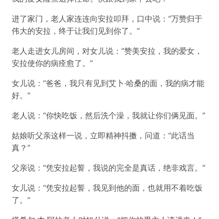
进了家门，老人家连连向安拉叩拜，口中说：“万赞归于
伟大的安拉，终于让我们见到你了。”
老人走进女儿房间，对女儿说：“赞美安拉，我的爱女，
安拉使你的病痊愈了。”
女儿说：“爸爸，我只有见到艾卜·哈桑的面，我的病才能
好。”
老人说：“你快吃饭，然后洗个澡，我就让你们俩见面。”
姑娘听父亲这样一说，立即精神抖擞，问道：“此话当
真？”
父亲说：“凭安拉起誓，我说的完全是真话，绝非戏言。”
女儿说：“凭安拉起誓，我见到他的面，也就用不着吃饭
了。”