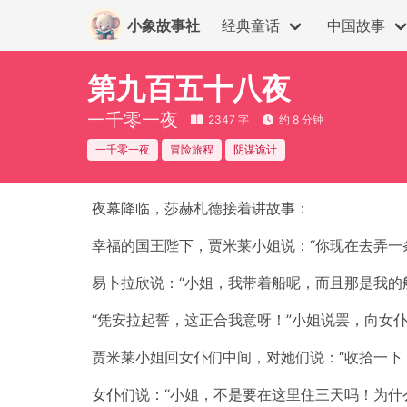
小象故事社
经典童话
中国故事
第九百五十八夜
一千零一夜
2347 字
约 8 分钟
一千零一夜
冒险旅程
阴谋诡计
夜幕降临，莎赫札德接着讲故事：
幸福的国王陛下，贾米莱小姐说：“你现在去弄一
易卜拉欣说：“小姐，我带着船呢，而且那是我的
“凭安拉起誓，这正合我意呀！”小姐说罢，向女
贾米莱小姐回女仆们中间，对她们说：“收拾一下
女仆们说：“小姐，不是要在这里住三天吗！为什