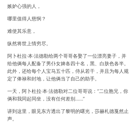
嫉妒心强的人，
哪里值得人慈悯？
难使其乐意，
纵然将世上情穷尽。
阿卜杜拉·本·法德勒给两个哥哥各娶了一位漂亮妻子，并
给他俩每人配备了男仆女婢各四十名，黑、白肤色各半。
此外，还给每个人宝马五十匹，侍从若干，并且为每人规
定了俸禄和封地，让他俩当了自己的助手。
一天，阿卜杜拉·本·法德勒对二位哥哥说：“二位胞兄，你
俩和我同起同坐，没有任何差别……”
讲到这里，眼见东方透出了黎明的曙光，莎赫札德戛然止
声。