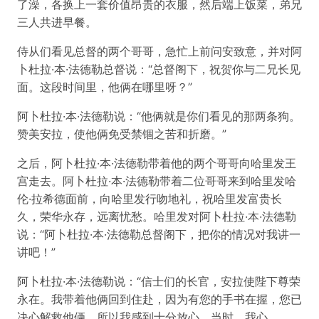
了澡，各换上一套价值昂贵的衣服，然后端上饭菜，弟兄
三人共进早餐。
侍从们看见总督的两个哥哥，急忙上前问安致意，并对阿
卜杜拉·本·法德勒总督说：“总督阁下，祝贺你与二兄长见
面。这段时间里，他俩在哪里呀？”
阿卜杜拉·本·法德勒说：“他俩就是你们看见的那两条狗。
赞美安拉，使他俩免受禁锢之苦和折磨。”
之后，阿卜杜拉·本·法德勒带着他的两个哥哥向哈里发王
宫走去。阿卜杜拉·本·法德勒带着二位哥哥来到哈里发哈
伦·拉希德面前，向哈里发行吻地礼，祝哈里发富贵长
久，荣华永存，远离忧愁。哈里发对阿卜杜拉·本·法德勒
说：“阿卜杜拉·本·法德勒总督阁下，把你的情况对我讲一
讲吧！”
阿卜杜拉·本·法德勒说：“信士们的长官，安拉使陛下尊荣
永在。我带着他俩回到住赴，因为有您的手书在握，您已
决心解救他俩，所以我感到十分放心。当时，我心