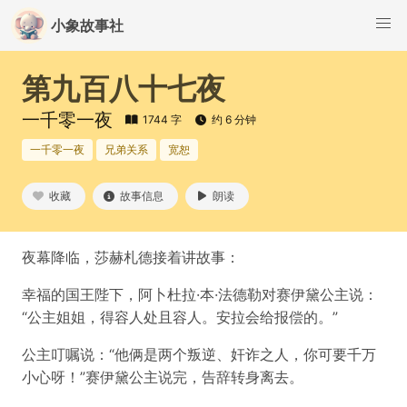
小象故事社
第九百八十七夜
一千零一夜
1744 字
约 6 分钟
一千零一夜
兄弟关系
宽恕
收藏
故事信息
朗读
夜幕降临，莎赫札德接着讲故事：
幸福的国王陛下，阿卜杜拉·本·法德勒对赛伊黛公主说：
“公主姐姐，得容人处且容人。安拉会给报偿的。”
公主叮嘱说：“他俩是两个叛逆、奸诈之人，你可要千万
小心呀！”赛伊黛公主说完，告辞转身离去。