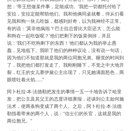
想：‘帝王想做某件事，定能成功。’我把一切都托付给了
安拉，安拉定能帮助他们。我和他俩同桌就餐，侍从们看
见我和狗一块儿吃饭，都感到好奇，以为我神经不正常。
有的说：‘莫非他疯啦？巴士拉总督比大臣还大，怎么能
和狗在一起吃饭呢？’他们把剩下的饭菜倒掉，并且
说：‘我们不吃狗剩下的东西！’他们都认为我的举止愚
蠢，见地低下。我听了他们的种种议论，没有说一句话，
因为他们不知道那就是我的两位同胞兄弟。睡觉的时间到
了，我把他们都打发走了。我刚刚睡下，不觉之中大地开
裂，红王的女儿赛伊黛公主出现了，只见她满面怒色，两
眼喷吐着火焰……”
阿卜杜拉·本·法德勒把发生的事情一五一十地告诉了哈里
发，把公主及其父王的态度详细禀报，还谈到公主如何施
法术，使两条狗变成了两个人。之后，阿卜杜拉·本·法德
勒指着带来的两个人，说：“信士们的长官，这就是我的
两位胞兄。”