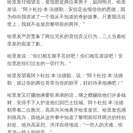
哈里发仔细望去，发现那是两位美男子，如同明月。哈里
发说：“阿卜杜拉·本·法德勒，安拉定会报偿你的恩德，因
为你向我讲述了一个我从不知道的奇妙故事。只要我活在
世上，我就不会放弃黎明前的两拜。”
哈里发严厉责备了两位兄长的背信弃义行为，二人当着哈
里发的面道了歉。
哈里发说：“你们相互握手言好吧！你们相互原谅吧！安
拉宽恕你们过去的一切行为。”
哈里发望着阿卜杜拉·本·法德勒，说：“阿卜杜拉·本·法德
勒，就让你的两位哥哥当你的助手，好好待承他俩吧！”
哈里发又叮嘱他俩要听弟弟的话，继之赠赐给他们许多钱
财，安排手下人护送他们回巴士拉城。阿卜杜拉·本·法德
勒带着二位胞兄，高高兴兴地离开哈里发宫。哈里发也感
到很高兴，因他从这件事中知道了黎明前叩拜两次的特别
好处。他兴高采烈、洋洋自得地说：“一些人的灾难，恰
是另一些人的福音。”