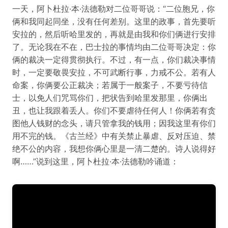
一天，阿卜杜拉·本·法德勒对二位哥哥说：“二位胞兄，你
俩和我同起同坐，没有任何差别。这里的政事，首先要听
安拉的，然后听哈里发的，再就是由我和你们俩进行安排
了。无论我在不在，巴士拉的事情均由二位哥哥决定：你
俩的裁决一定得贯彻执行。不过，有一点，你们裁决事情
时，一定要敬畏安拉，不可武断行事，力戒不公。若有人
命案，你俩要公正裁决；若属于一般案子，不要亏待信
士，以免人们咒骂你们，把状告到哈里发那里，你俩出
丑，也让我跟着丢人。你们不要虐待任何人！你俩若有贪
图他人钱财的念头，请只管拿我的钱用；因我这里有你们
用不完的钱。《古兰经》中有关禁止暴虐、反对压迫、禁
绝不公的内容，我想你俩心里是一清二楚的。诗人说得好
啊……”说到这里，阿卜杜拉·本·法德勒吟诵道：