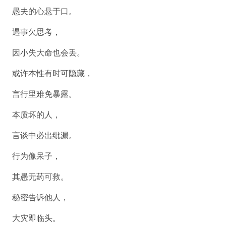
愚夫的心悬于口。
遇事欠思考，
因小失大命也会丢。
或许本性有时可隐藏，
言行里难免暴露。
本质坏的人，
言谈中必出纰漏。
行为像呆子，
其愚无药可救。
秘密告诉他人，
大灾即临头。