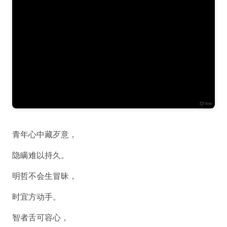
青年心中藏歹意，
隐瞒难以持久。
明哲不会生冒昧，
时宜方动手。
智者舌可容心，