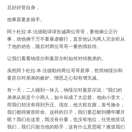
且好好管自身，
他事莫要多插手。
阿卜杜拉·本·法德勒谆谆告诫两位哥哥，要他俩公正行
事，劝他俩千万不要暴虐横行，直至他认为两人完全听从
了他的劝告，随后对两位哥哥一番热情款待。
让我们看看纳绥尔和曼苏尔时如何对待胞弟的。
虽然阿卜杜拉·本·法德勒待两位哥哥甚厚，然而纳绥尔和
曼苏尔对弟弟的嫉妒、憎恶之心却有增无减。
有一天，二人碰到一块儿，纳绥尔对曼苏尔说：“我们的
弟弟从前是个小商人，如今却成了大总督。他由小变大，
而我们却没有得到升迁。现在，他大权在握，发号施令，
我们都得俯首听命。这样的日子，我们要忍耐到哪年哪月
呢？我们在这里，既没有分量，也没有地位，任凭他笑话
我们，我们只能当他的助手，这有什么意思呢？难道我们