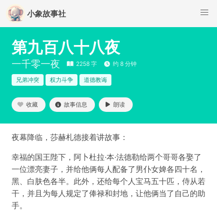
小象故事社
第九百八十八夜
一千零一夜
2258 字
约 8 分钟
兄弟冲突
权力斗争
道德教诲
收藏
故事信息
朗读
夜幕降临，莎赫札德接着讲故事：
幸福的国王陛下，阿卜杜拉·本·法德勒给两个哥哥各娶了
一位漂亮妻子，并给他俩每人配备了男仆女婢各四十名，
黑、白肤色各半。此外，还给每个人宝马五十匹，侍从若
干，并且为每人规定了俸禄和封地，让他俩当了自己的助
手。