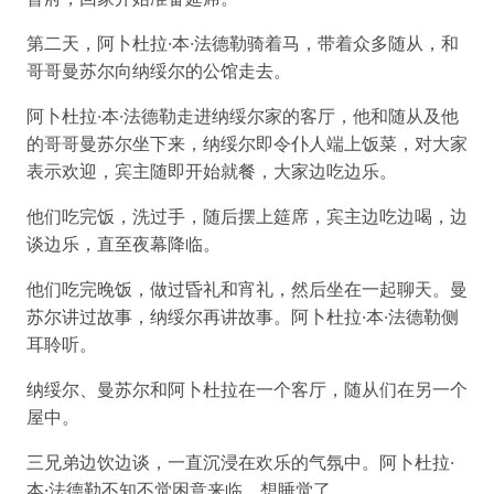
第二天，阿卜杜拉·本·法德勒骑着马，带着众多随从，和
哥哥曼苏尔向纳绥尔的公馆走去。
阿卜杜拉·本·法德勒走进纳绥尔家的客厅，他和随从及他
的哥哥曼苏尔坐下来，纳绥尔即令仆人端上饭菜，对大家
表示欢迎，宾主随即开始就餐，大家边吃边乐。
他们吃完饭，洗过手，随后摆上筵席，宾主边吃边喝，边
谈边乐，直至夜幕降临。
他们吃完晚饭，做过昏礼和宵礼，然后坐在一起聊天。曼
苏尔讲过故事，纳绥尔再讲故事。阿卜杜拉·本·法德勒侧
耳聆听。
纳绥尔、曼苏尔和阿卜杜拉在一个客厅，随从们在另一个
屋中。
三兄弟边饮边谈，一直沉浸在欢乐的气氛中。阿卜杜拉·
本·法德勒不知不觉困意来临，想睡觉了……