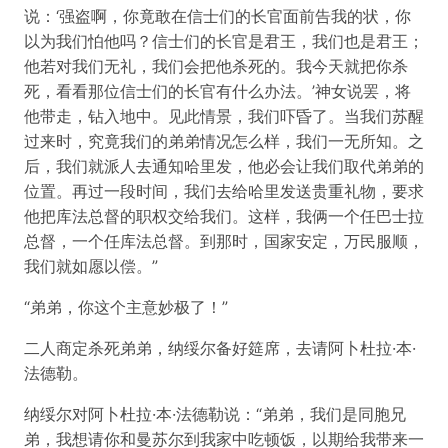
说：‘强盗啊，你竟敢在信士们的长官面前告我的状，你
以为我们怕他吗？信士们的长官是君王，我们也是君王；
他若对我们无礼，我们会把他杀死的。我今天就把你杀
死，看看那位信士们的长官有什么办法。’神女说罢，将
他带走，钻入地中。见此情景，我们吓昏了。当我们苏醒
过来时，究竟我们的弟弟情况怎么样，我们一无所知。之
后，我们就派人去通知哈里发，他必会让我们取代弟弟的
位置。再过一段时间，我们去给哈里发送贵重礼物，要求
他把库法总督的职权交给我们。这样，我俩一个任巴士拉
总督，一个任库法总督。到那时，国家安定，万民服顺，
我们就如愿以偿。”
“弟弟，你这个主意妙极了！”
二人商定杀死弟弟，纳绥尔备好筵席，去请阿卜杜拉·本·
法德勒。
纳绥尔对阿卜杜拉·本·法德勒说：“弟弟，我们是同胞兄
弟，我想请你和曼苏尔到我家中吃顿饭，以期给我带来一