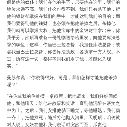
俩是他的奴仆！我们在他的手下，只要他在这里，我们的
地位永远不高。我们什么也得不到。我们只有杀了他，把
他的钱财都掌握在我们的手中，才能达到我们的目的；而
我们要得到他的钱财，也必须在把他杀掉之后。杀掉他，
我们就可以掌握大权，把他宝库中的金银财宝拿出来，你
我平分，然后再准备一份礼物送给哈里发，向他要库法总
督的职位；这样，你当巴士拉总督，我担任库法总督；或
者我当巴士拉总督，你去库法执政，各执掌一方大权。不
过，所有这一切，都得等到我们杀了他，才能化为现
实。”
曼苏尔说：“你说得很好。可是，我们怎样才能把他杀掉
呢？”
“在你或我的住处摆一桌筵席，把他请来，我们好好伺候
他，和他聊天，给他讲故事和笑话，直到他沉醉在谈笑之
中为止。之后，我们安排他躺下睡觉；等他睡熟，我们俩
一齐上，把他掐死，随后将他抛入河里。天明后，咱俩就
对人说，女妖在他和我们说话时突然而至，斥责他