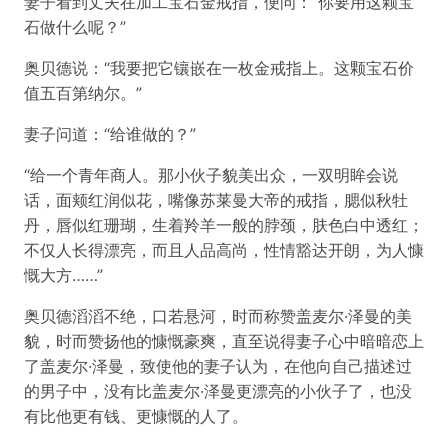
妻子看到丈夫在加工宝石金戒指，便问：“你要用这颗宝
石做什么呢？”
奥贝德说：“我要把它镶嵌在一枚金戒指上。这颗宝石价
值五百第纳尔。”
妻子问道：“给谁做的？”
“给一个青年商人。那小伙子貌美出众，一双明眸会说
话，面颊红润似花，嘴像苏莱曼大帝的戒指，腮似秋牡
丹，唇似红珊瑚，生着羚羊一般的脖颈，肤色白中透红；
不仅人长得漂亮，而且人品高尚，性情豁达开朗，为人慷
慨大方……”
奥贝德滔滔不绝，口若悬河，时而称赞盖麦尔·泽曼的美
貌，时而赞扬他的慷慨豪爽，直至说得妻子心中暗暗恋上
了盖麦尔·泽曼，致使他的妻子认为，在他向自己描述过
的男子中，没有比盖麦尔·泽曼更漂亮的小伙子了，也没
有比他更有钱、更慷慨的人了。