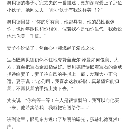
奥贝德的妻子听完丈夫的一番描述，更加深深爱上了那位
小伙子。她问丈夫：“那小伙子有我这样美吗？”
奥贝德回答：“你的所有美，他都具有。他的品性很像
你，也许年龄也和你相仿。假若我不是怕你生气，我敢说
他比你美一千倍。”
妻子不说话了，然而心中却燃起了爱慕之火。
宝石匠奥贝德仍然不住地夸赞盖麦尔·泽曼如何俊美、大
方，直至把宝石金戒指做好。奥贝德把镶嵌着宝石的金戒
指递给妻子，妻子往自己的手指上一戴，发现大小正合
适。妻子说：“老公啊，我喜欢这枚戒指，真希望它能归
我，不再从我的手指上摘下去。”
丈夫说：“你稍等一等！主人是很慷慨的，我可以向他买
下来。他若卖给我，我就把它送给你……”
讲到这里，眼见东方透出了黎明的曙光，莎赫札德戛然止
声。