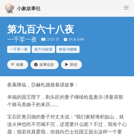
小象故事社
第九百六十八夜
一千零一夜
2151 字
约 8 分钟
一千零一夜
权力与欲望
财富与慷慨
收藏
故事信息
朗读
夜幕降临，莎赫札德接着讲故事：
幸福的国王陛下，剃头匠的妻子继续给盖麦尔·泽曼讲那
个骑马美娘子的来历……
宝石匠奥贝德的妻子对丈夫说：“我们家财堆积如山，就
连火神也吃不尽喝不完，还需要什么呢？不过，我有个心
愿：假若你真爱我，你就向巴士拉国王提出这样一个要