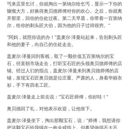
丐来店里乞讨，你就掏出一第纳尔给乞丐，显示一下你的
慷慨大方，好换得奥贝德师傅对你的欢心。之后，你就离
开那里，回你的住处过夜。第二天早晨，你带着一百第纳
尔，给你的剃头匠大伯，因为他的日子过得很穷。”
“阿妈，就照你说的办！”盖麦尔·泽曼站起来，告别剃头匠
和他的妻子，向自己的住处走去。
盖麦尔·泽曼回到客栈，取了一颗价值五百第纳尔的宝
石，径直朝市场走去，打听宝石匠的头领奥贝德师傅的店
铺。经过人们的指点，盖麦尔·泽曼来到奥贝德师傅的店
铺，发现宝石匠奥贝德是位庄重、严肃的人，身着华丽衣
衫，手下有四名工匠。
盖麦尔·泽曼走上前去说：“宝石匠师傅，你好哇！”
奥贝德回了礼，对他表示欢迎，让他坐下。
盖麦尔·泽曼坐下，掏出那颗宝石，说：“师傅，我想请你
把这颗宝石给我镶在一枚金戒指上。但希望做得不大不