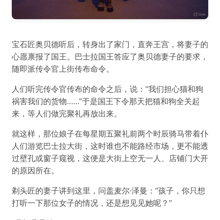
宝石匠奥贝德听后，转身出了家门，直奔王宫，将妻子的
心愿禀报了国王。巴士拉国王答应了奥贝德妻子的要求，
随即派传令官上街传布命令。
人们听完传令官传布的命令之后，说：“我们担心猫和狗
祸害我们的货物……”于是国王下令那天把猫和狗全关起
来，等人们做完聚礼再放出来。
就这样，那位娘子在每星期五聚礼前两个时辰骑马带着仆
人们游览巴士拉大街，这时谁也不能路经市场，更不能透
过壁孔或窗子窥视，这便是大街上空无一人、店铺门大开
的原因所在。
剃头匠的妻子讲到这里，问盖麦尔·泽曼：“孩子，你只想
打听一下那位女子的情况，还是想见见她呢？”