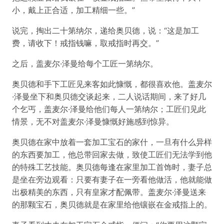
小，戴上正合适，加工精细一些。”
说完，掏出二十第纳尔，递给奥贝德，说：“这是加工
费，请收下！戒指钱嘛，取戒指时再交。”
之后，盖麦尔·泽曼给每个工匠一第纳尔。
奥贝德和手下工匠见来客如此慷慨，都很喜欢他。盖麦尔
·泽曼坐下和奥贝德交谈起来，二人说话期间，来了好几
个乞丐，盖麦尔·泽曼给他们每人一第纳尔；工匠们见此
情景，无不对盖麦尔·泽曼慷慨好施感到惊异。
奥贝德在家中放着一套加工宝石的家什，一旦有什么异样
的东西要加工，他总带回家去做，致使工匠们无法学到他
的特殊工艺技能。奥贝德每逢在家里加工首饰时，妻子总
是坐在旁边观看：只要有妻子在一旁看他做活，他就能做
出极精美的东西，只有皇家才配佩带。盖麦尔·泽曼送来
的那颗宝石，奥贝德就是在家里给他镶嵌在金戒指上的。