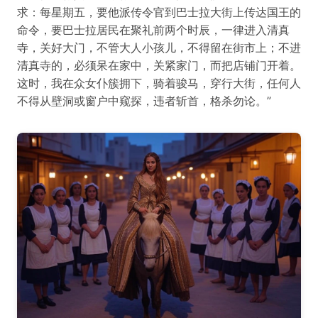
求：每星期五，要他派传令官到巴士拉大街上传达国王的
命令，要巴士拉居民在聚礼前两个时辰，一律进入清真
寺，关好大门，不管大人小孩儿，不得留在街市上；不进
清真寺的，必须呆在家中，关紧家门，而把店铺门开着。
这时，我在众女仆簇拥下，骑着骏马，穿行大街，任何人
不得从壁洞或窗户中窥探，违者斩首，格杀勿论。”