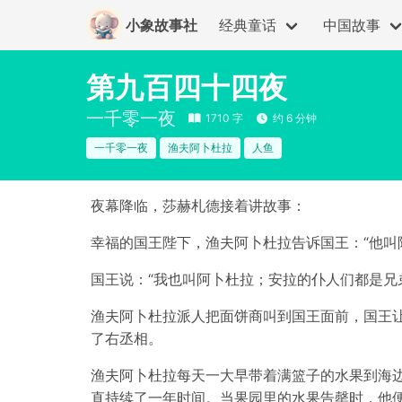
小象故事社
经典童话
中国故事
第九百四十四夜
一千零一夜
1710 字
约 6 分钟
一千零一夜
渔夫阿卜杜拉
人鱼
夜幕降临，莎赫札德接着讲故事：
幸福的国王陛下，渔夫阿卜杜拉告诉国王：“他叫
国王说：“我也叫阿卜杜拉；安拉的仆人们都是兄
渔夫阿卜杜拉派人把面饼商叫到国王面前，国王
了右丞相。
渔夫阿卜杜拉每天一大早带着满篮子的水果到海
直持续了一年时间。当果园里的水果告罄时，他