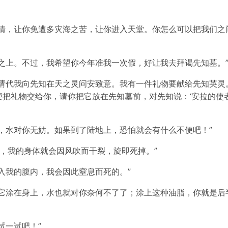
说情，让你免遭多灾海之苦，让你进入天堂。你怎么可以把我们之
之上。不过，我希望你今年准我一次假，好让我去拜谒先知墓。
，请代我向先知在天之灵问安致意。我有一件礼物要献给先知英灵
把礼物交给你，请你把它放在先知墓前，对先知说：‘安拉的使
，水对你无妨。如果到了陆地上，恐怕就会有什么不便吧！”
上，我的身体就会因风吹而干裂，旋即死掉。”
入我的腹内，我会因此窒息而死的。”
把它涂在身上，水也就对你奈何不了了；涂上这种油脂，你就是后
试一试吧！”