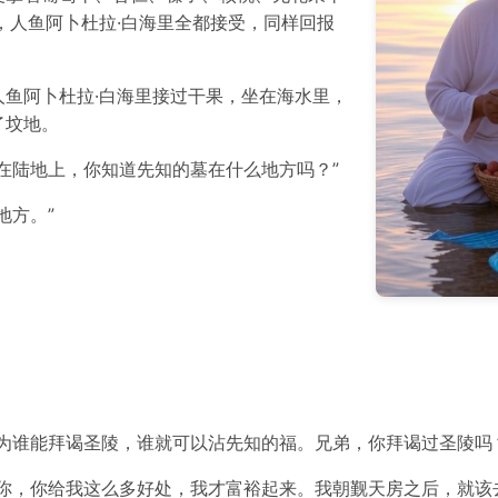
，人鱼阿卜杜拉·白海里全都接受，同样回报
鱼阿卜杜拉·白海里接过干果，坐在海水里，
了坟地。
在陆地上，你知道先知的墓在什么地方吗？”
地方。”
为谁能拜谒圣陵，谁就可以沾先知的福。兄弟，你拜谒过圣陵吗
了你，你给我这么多好处，我才富裕起来。我朝觐天房之后，就该