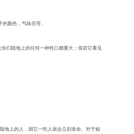
子的颜色，气味芬芳。
体比你们陆地上的任何一种牲口都要大；假若它看见
怕陆地上的人，因它一吃人就会立刻丧命。对于鲸