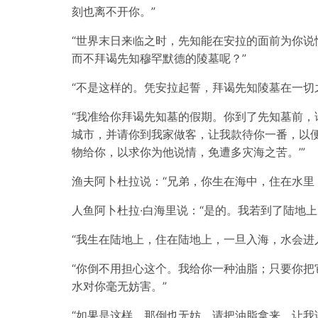
刻也离不开你。”
“世界末日来临之时，先知能在安拉的面前为你
而不拜谒先知穆罕默德的陵墓呢？”
“不是这样的。凭安拉起誓，拜谒先知陵墓在一切
“我准给你拜谒先知墓的假期。你到了先知墓前
城市，并请你到我家做客，让我款待你一番，以便
物给你，以求你为他说情，免遭多灾海之苦。’”
渔夫阿卜杜拉说：“兄弟，你生在海中，住在水里
人鱼阿卜杜拉·白海里说：“是的。我若到了陆地
“我生在陆地上，住在陆地上，一旦入海，水会进
“你倒不用担心这个。我给你一种油脂；只要你
水对你毫无妨害。”
“如果是这样，那倒也无妨。请把油脂拿来，让我