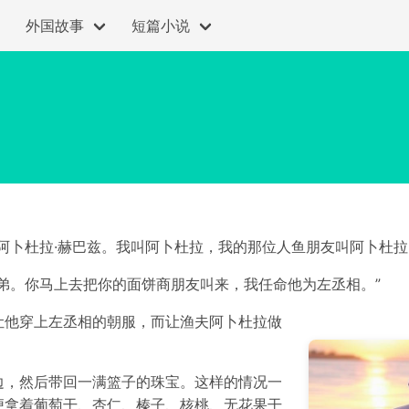
外国故事
短篇小说
阿卜杜拉·赫巴兹。我叫阿卜杜拉，我的那位人鱼朋友叫阿卜杜拉·
弟。你马上去把你的面饼商朋友叫来，我任命他为左丞相。”
让他穿上左丞相的朝服，而让渔夫阿卜杜拉做
边，然后带回一满篮子的珠宝。这样的情况一
便拿着葡萄干、杏仁、榛子、核桃、无花果干