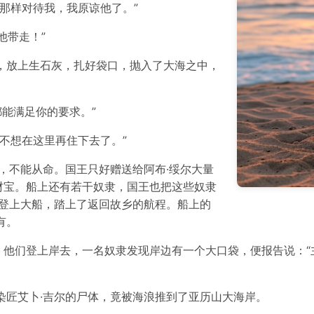
他那样对待我，我原谅他了。”
他带走！”
，放上生石灰，扎好袋口，抛入了大海之中，
都能满足你的要求。”
不想在这里再住下去了。”
意，不能从命。国王只好赠送给阿布·绥尔大量
财宝。船上还有若干奴隶，国王也把这些奴隶
，登上大船，踏上了返回故乡的航程。船上的
有。
，他们登上岸去，一名奴隶发现岸边有一个大口袋，便报告说：“
染匠艾卜·吉尔的尸体，竟被海浪推到了亚历山大海岸。