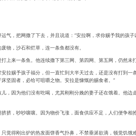
运气，把网撒了下去，并且说道：“安拉啊，求你赐予我的孩子
的废物，沙石和烂草，连一条鱼都没有。
没打上来一条鱼。他连续撒下第三网、第四网、第五网，仍然未
求安拉赐予孩子福分，但一直忙到大半天过去，还是没有打到一条
牙床坚固者，必给可咀嚼之物。安拉是慷慨的赐食者。”
孩儿，因为他们没有吃喝，尤其刚刚分娩的妻子还在饿着。他边走
拥挤挤，吵吵嚷嚷。因为物价飞涨，面食供应不足，人们便争相
，只觉得刚出炉的热发面饼香气扑鼻，不禁垂涎欲滴，顿觉饥饿难