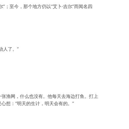
”；至今，那个地方仍以“艾卜·吉尔”而闻名四
动人了。”
一张渔网，什么也没有。他每天去海边打鱼。打上
心想：“明天的生计，明天会有的。”