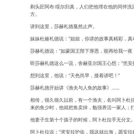
剃头匠阿布·绥尔归真，人们把他埋在他的同伴洗染
方。
讲到这里，莎赫札德戛然止声。
妹妹杜娅札德说：“姐姐，你讲的故事真精彩，真
莎赫札德说：“如蒙国王陛下厚恩，能再给我一夜
听莎赫札德这么一说，舍赫亚尔国王心想：“凭安
想到这里，他说：“天色尚早，接着讲吧！”
莎赫札德开始讲《渔夫与人鱼的故事》……
相传，很久很久以前，有一个渔夫，名叫阿卜杜
来的鱼少时，他就把鱼卖掉，勉强养活一家人；打
他妻子生第十个孩子的时候，阿卜杜拉手无分文。
阿卜杜拉说：“求安拉护佑，我这就出海，愿安拉