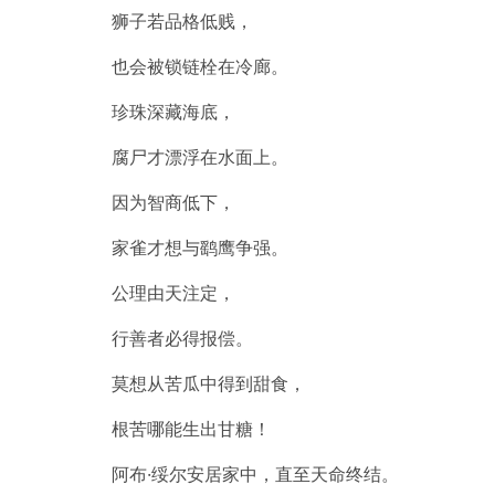
狮子若品格低贱，
也会被锁链栓在冷廊。
珍珠深藏海底，
腐尸才漂浮在水面上。
因为智商低下，
家雀才想与鹞鹰争强。
公理由天注定，
行善者必得报偿。
莫想从苦瓜中得到甜食，
根苦哪能生出甘糖！
阿布·绥尔安居家中，直至天命终结。