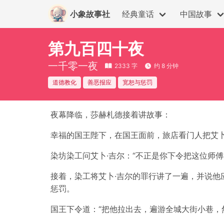
小象故事社
经典童话
中国故事
第九百四十夜
一千零一夜
2333 字
约 8 分钟
道德教化
善恶报应
宽恕与惩罚
夜幕降临，莎赫札德接着讲故事：
幸福的国王陛下，在国王面前，旅店看门人把艾卜
染坊染工问艾卜·吉尔：“不正是你下令把这位师傅
接着，染工将艾卜·吉尔的罪行讲了一遍，并说他
惩罚。
国王下令道：“把他拉出去，遍游全城大街小巷，