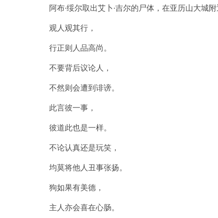
阿布·绥尔取出艾卜·吉尔的尸体，在亚历山大城
观人观其行，
行正则人品高尚。
不要背后议论人，
不然则会遭到诽谤。
此言彼一事，
彼道此也是一样。
不论认真还是玩笑，
均莫将他人丑事张扬。
狗如果有美德，
主人亦会喜在心肠。