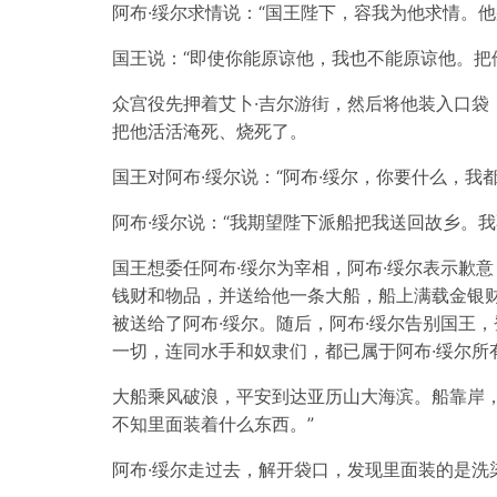
阿布·绥尔求情说：“国王陛下，容我为他求情。
国王说：“即使你能原谅他，我也不能原谅他。把
众宫役先押着艾卜·吉尔游街，然后将他装入口袋
把他活活淹死、烧死了。
国王对阿布·绥尔说：“阿布·绥尔，你要什么，我
阿布·绥尔说：“我期望陛下派船把我送回故乡。我
国王想委任阿布·绥尔为宰相，阿布·绥尔表示歉
钱财和物品，并送给他一条大船，船上满载金银
被送给了阿布·绥尔。随后，阿布·绥尔告别国王
一切，连同水手和奴隶们，都已属于阿布·绥尔所
大船乘风破浪，平安到达亚历山大海滨。船靠岸
不知里面装着什么东西。”
阿布·绥尔走过去，解开袋口，发现里面装的是洗