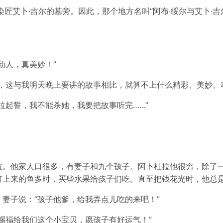
匠艾卜·吉尔的墓旁。因此，那个地方名叫“阿布·绥尔与艾卜·吉尔
动人，真美妙！”
，这与我明天晚上要讲的故事相比，就算不上什么精彩、美妙、
拉起誓，我不能杀她，我要把故事听完……”
拉。他家人口很多，有妻子和九个孩子。阿卜杜拉他很穷，除了
上来的鱼多时，买些水果给孩子们吃。直至把钱花光时，他总是
妻子说：“孩子他爹，给我弄点儿吃的来吧！”
赐福给我们这个小宝贝，愿孩子有好运气！”