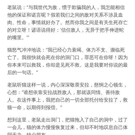
老鼠说：“与我世代为敌，惯于欺骗我的人，我怎能相信
他的保证和诺言呢？假若我们之间的敌对关系不涉及血
肉、性命，事情就好办了。然而你我之间是有关生死存亡
的对立呀！谚语说得好：‘信任敌人，无异于把手伸进蛇
的嘴里。’”
猫怒气冲冲地说：“我已经心力衰竭、体力不支、濒临死
亡了。我很快就会死在你的洞门口，罪恶可在你呀！因为
你本来可以救我，你却是见死不救。这是我要对你说的最
后的一句话。”
老鼠听猫这样一说，内心深深敬畏安拉，慈悯之心顿生，
心想：“谁想依靠安拉战胜敌人，那就该同情、善待敌
人。在这件事上，我把自己的一切全部托付给安拉了，救
猫一命，以期得到报偿。”
想到这里，老鼠走出洞门，把猫拖入了自己的洞中，过了
一会儿，猫的体力慢慢恢复过来，但却不时地叹息自己体
弱无力，缺少朋友。