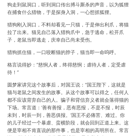
狗走到鼠洞口，听到洞口传出搏斗厮杀的声音，以为狐狸
在捕食什么猎物，于是探身入洞，一心想抓狐狸。
猎狗刚入洞口，不料却看见一只猫，于是伸出利爪，将猫
拉了出来。猫见自己落入猎狗爪中，急于逃命，松开爪
子，老鼠当即逃走，庆幸自己尚未受伤。
猎狗抓住猫，一口咬断猫的脖子，猫当即一命呜呼。
格言说得妙：“慈悯人者，终得慈悯；虐待人者，定受虐
待！”
圆梦家讲完这个故事后，对国王说：“国王陛下，这就是
猫与老鼠之间发生的故事。从这个故事可以得之，任何人
都不应该背弃自己的人。骗子和背信弃义者就会落得猫的
下场。常言道：‘善有善报，恶有恶报，不是不报，时辰
未到，时辰一到，善恶俱报。’国王不必痛苦、难过。你
的儿子经过一个暴虐、蛮横阶段，就会回到正道上来。这
便是宰相不肯直说的那件事，也是宰相的高明所在。常言