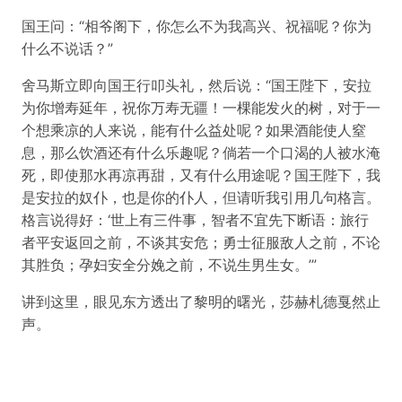
国王问：“相爷阁下，你怎么不为我高兴、祝福呢？你为
什么不说话？”
舍马斯立即向国王行叩头礼，然后说：“国王陛下，安拉
为你增寿延年，祝你万寿无疆！一棵能发火的树，对于一
个想乘凉的人来说，能有什么益处呢？如果酒能使人窒
息，那么饮酒还有什么乐趣呢？倘若一个口渴的人被水淹
死，即使那水再凉再甜，又有什么用途呢？国王陛下，我
是安拉的奴仆，也是你的仆人，但请听我引用几句格言。
格言说得好：‘世上有三件事，智者不宜先下断语：旅行
者平安返回之前，不谈其安危；勇士征服敌人之前，不论
其胜负；孕妇安全分娩之前，不说生男生女。’”
讲到这里，眼见东方透出了黎明的曙光，莎赫札德戛然止
声。