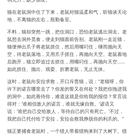
猫在老鼠洞中住了下来，老鼠对猫温柔和气，听猫谈天论
地，不离猫的左右，殷勤备至。
不料，猫却突然一跳，把住洞口，恐怕老鼠逃出洞去。老
鼠想去洞外觅食，便走到猫面前告别。老鼠刚一走近猫，
猫便伸出爪子将老鼠抓住，然后用嘴叼住，继而抛向天
空，待老鼠落地，又用爪子抓住，再抛向天空。老鼠着地
后跑开，猫立即追过去抓住，用嘴叼住，再抛向天空……
如此抓住、抛出、戏耍、折磨老鼠，无止无休。
这时，老鼠向安拉求救，开口斥责猫，说：“老猫呀，你
许下的诺言哪里去了？你发的誓又在何处？我把你拖进我
的洞中，如此善待你，难道这就是你给我的报偿？常言说
得对：‘谁相信敌人的诺言，谁就无缘自救。’谚语又
说：‘谁把自己交给敌人，等待自己的只有死亡。’不过，
我把自己托付给了安拉，安拉会救我挣脱你的利爪的。”
猫正要捕食老鼠时，一个猎人带着猎狗来到了大树下。猎