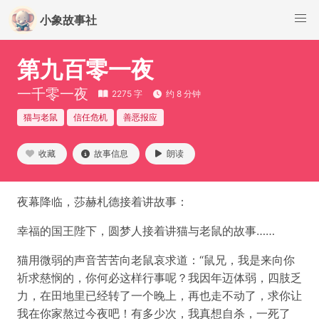
小象故事社
第九百零一夜
一千零一夜
2275 字
约 8 分钟
猫与老鼠
信任危机
善恶报应
收藏
故事信息
朗读
夜幕降临，莎赫札德接着讲故事：
幸福的国王陛下，圆梦人接着讲猫与老鼠的故事……
猫用微弱的声音苦苦向老鼠哀求道：“鼠兄，我是来向你
祈求慈悯的，你何必这样行事呢？我因年迈体弱，四肢乏
力，在田地里已经转了一个晚上，再也走不动了，求你让
我在你家熬过今夜吧！有多少次，我真想自杀，一死了