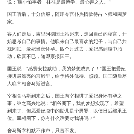
说：‘胆小怕事者，往往是最博学、最心善之人。’”
国王听后，十分信服，随即令宫仆热情款待占卜师和圆梦
家。
客人们走后，吉里阿德国王站起来，走回自己的寝宫，开
始思考自己的事情。他唤来自己最喜欢的妃子，与自己共
枕同眠，爱妃当夜怀孕。四个月过去，爱妃感到腹中胎
动，欣喜不已，随即禀报国王。
国王说：“感赞安拉默助，我的梦想成真了！”国王把爱妃
接进最漂亮的宫殿里，给予格外优待、照顾。国王随后差
人唤宰相舍马斯进宫。
宰相舍马斯到来之后，国王向宰相讲了爱妃身怀有孕之
事，继之高兴地说：“相爷阁下，我的梦想实现了，希望
到来了。但愿爱妃腹中的胎儿是个男婴，以便日后继承王
位。宰相阁下，你有什么话要对我讲吗？”
舍马斯宰相默不作声，只言不发。