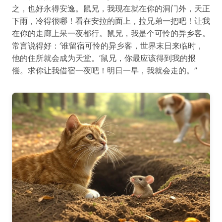
之，也好永得安逸。鼠兄，我现在就在你的洞门外，天正
下雨，冷得很哪！看在安拉的面上，拉兄弟一把吧！让我
在你的走廊上呆一夜都行。鼠兄，我是个可怜的异乡客。
常言说得好：‘谁留宿可怜的异乡客，世界末日来临时，
他的住所就会成为天堂。’鼠兄，你最应该得到我的报
偿。求你让我借宿一夜吧！明日一早，我就会走的。”