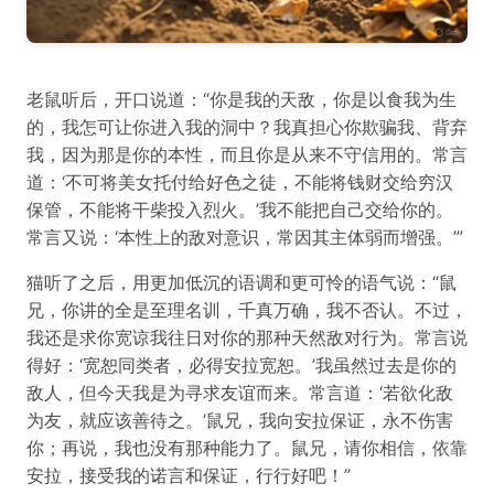
老鼠听后，开口说道：“你是我的天敌，你是以食我为生
的，我怎可让你进入我的洞中？我真担心你欺骗我、背弃
我，因为那是你的本性，而且你是从来不守信用的。常言
道：‘不可将美女托付给好色之徒，不能将钱财交给穷汉
保管，不能将干柴投入烈火。’我不能把自己交给你的。
常言又说：‘本性上的敌对意识，常因其主体弱而增强。’”
猫听了之后，用更加低沉的语调和更可怜的语气说：“鼠
兄，你讲的全是至理名训，千真万确，我不否认。不过，
我还是求你宽谅我往日对你的那种天然敌对行为。常言说
得好：‘宽恕同类者，必得安拉宽恕。’我虽然过去是你的
敌人，但今天我是为寻求友谊而来。常言道：‘若欲化敌
为友，就应该善待之。’鼠兄，我向安拉保证，永不伤害
你；再说，我也没有那种能力了。鼠兄，请你相信，依靠
安拉，接受我的诺言和保证，行行好吧！”