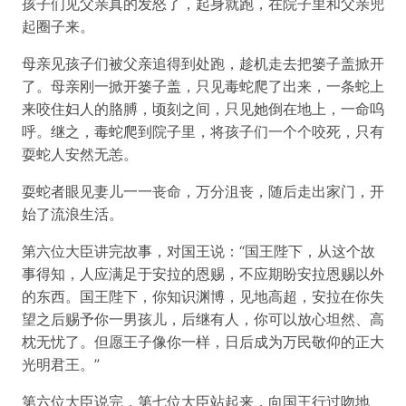
孩子们见父亲真的发怒了，起身就跑，在院子里和父亲兜
起圈子来。
母亲见孩子们被父亲追得到处跑，趁机走去把篓子盖掀开
了。母亲刚一掀开篓子盖，只见毒蛇爬了出来，一条蛇上
来咬住妇人的胳膊，顷刻之间，只见她倒在地上，一命呜
呼。继之，毒蛇爬到院子里，将孩子们一个个咬死，只有
耍蛇人安然无恙。
耍蛇者眼见妻儿一一丧命，万分沮丧，随后走出家门，开
始了流浪生活。
第六位大臣讲完故事，对国王说：“国王陛下，从这个故
事得知，人应满足于安拉的恩赐，不应期盼安拉恩赐以外
的东西。国王陛下，你知识渊博，见地高超，安拉在你失
望之后赐予你一男孩儿，后继有人，你可以放心坦然、高
枕无忧了。但愿王子像你一样，日后成为万民敬仰的正大
光明君王。”
第六位大臣说完，第七位大臣站起来，向国王行过吻地