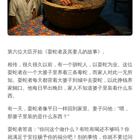
第六位大臣开始《耍蛇者及其妻儿的故事》。
相传，很久很久以前，有一个驯蛇人，以耍蛇为业。这位
耍蛇者在一个大篓子里养着三条毒蛇，而家人对此一无所
知。耍蛇者每天都背着大篓子到城中去耍蛇，以此挣钱养
家餬口。他每日早出晚归，家人不知道篓子里装着什么东
西。
有一天，耍蛇者像平日一样回到家里。妻子问他：“喂，
那篓子里装的是什么东西？”
耍蛇者答道：“你问这个做什么？有吃有喝还不够吗？你
就满足于安拉赐予你的福分吧！别的事情，你就不要过问