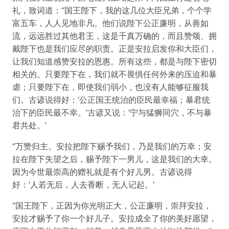
礼，致词道：“国王陛下，我的这几位大臣兄弟，个个学
富五车，人人见地非凡。他们说陛下公正廉明，从善如
流，远远胜过其他君王，这是千真万确的，而且赞颂、拥
戴陛下也是我们应尽的职责。正是安拉启发你和大臣们，
让我们知道感赞安拉的恩惠。所有这些，都是与陛下密切
相关的。只要陛下在，我们就不畏惧任何外来的压迫和暴
虐；只要陛下在，即使我们弱小，也没有人能够征服我
们。古谚说得好：‘公正国王统治的臣民最幸福；暴君统
治下的臣民最不幸。’古谚又说：‘宁与猛狮同穴，不与暴
君共处。’
“万赞归主。安拉把陛下赐予我们，乃是我们的万幸；安
拉在陛下失望之后，赐予陛下一男儿，这是我们的大幸。
因为今世最崇高的赠礼就是有个好儿男。古谚说得
好：‘人若无后，人去香断，无人记起。’
“国王陛下，正因为你光明正大，公正廉明，崇拜安拉，
安拉才赐予了你一个好儿子。安拉成全了你的美好愿望，