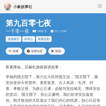
小象故事社
第九百零七夜
一千零一夜
1898 字
约 7 分钟
道德寓言
好奇心
家庭悲剧
收藏
故事信息
朗读
夜幕降临，莎赫札德接着讲故事：
幸福的国王陛下，第六位大臣对国王说：“国王陛下，愿
安拉使你今世荣华、来世富贵。古人有训：‘礼拜、封
斋、孝敬父母、为政公正者，必能与安拉相见，博得安拉
的赏识。’国王陛下，你公正廉明，我们祈求安拉嘉奖
你。刚才致词的大臣道出了我们内心的忧虑，担心日后有