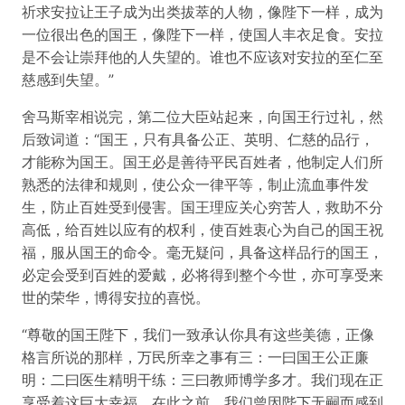
祈求安拉让王子成为出类拔萃的人物，像陛下一样，成为
一位很出色的国王，像陛下一样，使国人丰衣足食。安拉
是不会让崇拜他的人失望的。谁也不应该对安拉的至仁至
慈感到失望。”
舍马斯宰相说完，第二位大臣站起来，向国王行过礼，然
后致词道：“国王，只有具备公正、英明、仁慈的品行，
才能称为国王。国王必是善待平民百姓者，他制定人们所
熟悉的法律和规则，使公众一律平等，制止流血事件发
生，防止百姓受到侵害。国王理应关心穷苦人，救助不分
高低，给百姓以应有的权利，使百姓衷心为自己的国王祝
福，服从国王的命令。毫无疑问，具备这样品行的国王，
必定会受到百姓的爱戴，必将得到整个今世，亦可享受来
世的荣华，博得安拉的喜悦。
“尊敬的国王陛下，我们一致承认你具有这些美德，正像
格言所说的那样，万民所幸之事有三：一曰国王公正廉
明：二曰医生精明干练：三曰教师博学多才。我们现在正
享受着这巨大幸福。在此之前，我们曾因陛下无嗣而感到