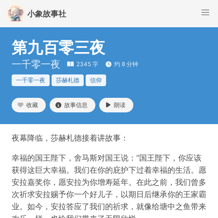
小象故事社
第九百零三夜
一千零一夜
2345 字
约 8 分钟
一千零一夜
莎赫札德
信仰
收藏
故事信息
朗读
夜幕降临，莎赫札德接着讲故事：
幸福的国王陛下，舍马斯对国王说：“国王陛下，你应该
获得这巨大幸福。我们在你的庇护下过着幸福的生活。愿
安拉嘉奖你，愿安拉为你增寿延年。在此之前，我们曾多
次祈求安拉赐予你一个好儿子，以期日后继承你的王家霸
业。如今，安拉答应了我们的祈求，就像给塘中之鱼带来