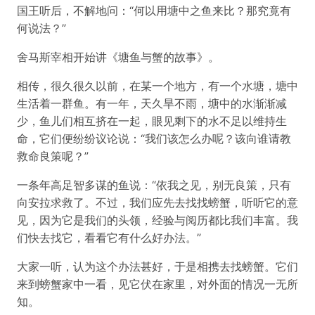
国王听后，不解地问：“何以用塘中之鱼来比？那究竟有
何说法？”
舍马斯宰相开始讲《塘鱼与蟹的故事》。
相传，很久很久以前，在某一个地方，有一个水塘，塘中
生活着一群鱼。有一年，天久旱不雨，塘中的水渐渐减
少，鱼儿们相互挤在一起，眼见剩下的水不足以维持生
命，它们便纷纷议论说：“我们该怎么办呢？该向谁请教
救命良策呢？”
一条年高足智多谋的鱼说：“依我之见，别无良策，只有
向安拉求救了。不过，我们应先去找找螃蟹，听听它的意
见，因为它是我们的头领，经验与阅历都比我们丰富。我
们快去找它，看看它有什么好办法。”
大家一听，认为这个办法甚好，于是相携去找螃蟹。它们
来到螃蟹家中一看，见它伏在家里，对外面的情况一无所
知。