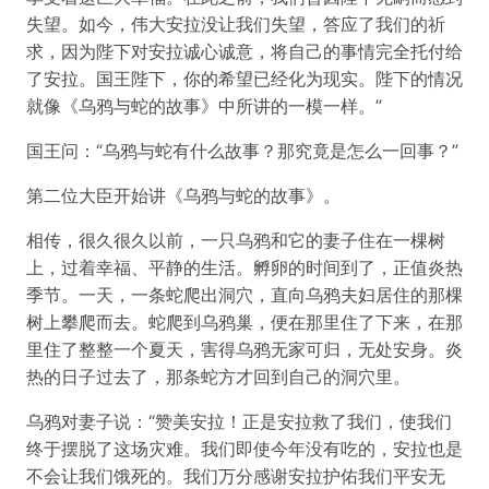
失望。如今，伟大安拉没让我们失望，答应了我们的祈
求，因为陛下对安拉诚心诚意，将自己的事情完全托付给
了安拉。国王陛下，你的希望已经化为现实。陛下的情况
就像《乌鸦与蛇的故事》中所讲的一模一样。”
国王问：“乌鸦与蛇有什么故事？那究竟是怎么一回事？”
第二位大臣开始讲《乌鸦与蛇的故事》。
相传，很久很久以前，一只乌鸦和它的妻子住在一棵树
上，过着幸福、平静的生活。孵卵的时间到了，正值炎热
季节。一天，一条蛇爬出洞穴，直向乌鸦夫妇居住的那棵
树上攀爬而去。蛇爬到乌鸦巢，便在那里住了下来，在那
里住了整整一个夏天，害得乌鸦无家可归，无处安身。炎
热的日子过去了，那条蛇方才回到自己的洞穴里。
乌鸦对妻子说：“赞美安拉！正是安拉救了我们，使我们
终于摆脱了这场灾难。我们即使今年没有吃的，安拉也是
不会让我们饿死的。我们万分感谢安拉护佑我们平安无