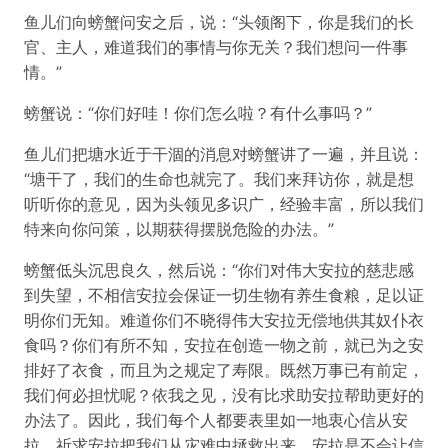
鱼儿们向螃蟹问安之后，说：“头领阁下，你是我们的长
官、主人，难道我们的事情与你无关？我们想问一件事
情。”
螃蟹说：“你们好哇！你们怎么啦？有什么事吗？”
鱼儿们把塘水近于干涸的消息对螃蟹讲了一遍，并且说：
“塘干了，我们的生命也就完了。我们来拜访你，就是想
听听你的意见，因为头领见多识广，经验丰富，所以我们
特来向你问策，以期获得摆脱危险的办法。”
螃蟹低头沉思良久，然后说：“你们对伟大安拉的慈悲感
到失望，不相信安拉会保证一切生物有养生食粮，足以证
明你们无知。难道你们不晓得伟大安拉无偿地供其奴仆衣
食吗？你们有所不知，安拉在创造一物之前，就已为之安
排好了衣食，而且为之规定了寿限。既然万事已有前定，
我们何必担忧呢？依我之见，没有比求助安拉帮助更好的
办法了。因此，我们每个人都要表里如一地衷心信从安
拉，祈求安拉把我们从灾难中拯救出来。安拉是不会让信