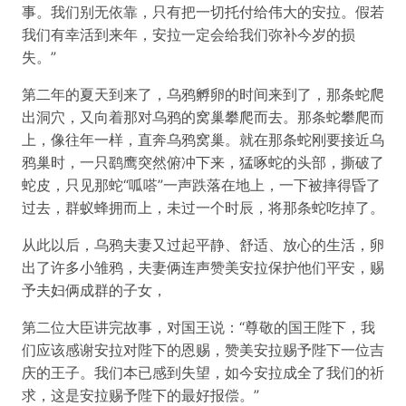
事。我们别无依靠，只有把一切托付给伟大的安拉。假若
我们有幸活到来年，安拉一定会给我们弥补今岁的损
失。”
第二年的夏天到来了，乌鸦孵卵的时间来到了，那条蛇爬
出洞穴，又向着那对乌鸦的窝巢攀爬而去。那条蛇攀爬而
上，像往年一样，直奔乌鸦窝巢。就在那条蛇刚要接近乌
鸦巢时，一只鹞鹰突然俯冲下来，猛啄蛇的头部，撕破了
蛇皮，只见那蛇“呱嗒”一声跌落在地上，一下被摔得昏了
过去，群蚁蜂拥而上，未过一个时辰，将那条蛇吃掉了。
从此以后，乌鸦夫妻又过起平静、舒适、放心的生活，卵
出了许多小雏鸦，夫妻俩连声赞美安拉保护他们平安，赐
予夫妇俩成群的子女，
第二位大臣讲完故事，对国王说：“尊敬的国王陛下，我
们应该感谢安拉对陛下的恩赐，赞美安拉赐予陛下一位吉
庆的王子。我们本已感到失望，如今安拉成全了我们的祈
求，这是安拉赐予陛下的最好报偿。”