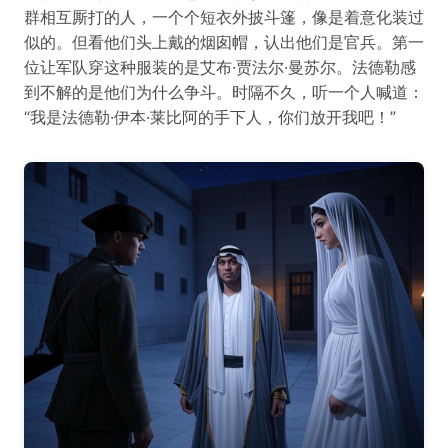
群相互厮打的人，一个个短衣外披斗篷，像是着意化装过
似的。但看他们头上戴的烟囱帽，认出他们是官兵。第一
位让军队穿这种服装的是艾布·贾法尔·曼苏尔。法德勒感
到不解的是他们为什么争斗。时隔不久，听一个人喊道：
“我是法德勒·伊本·莱比阿的手下人，你们放开我吧！”