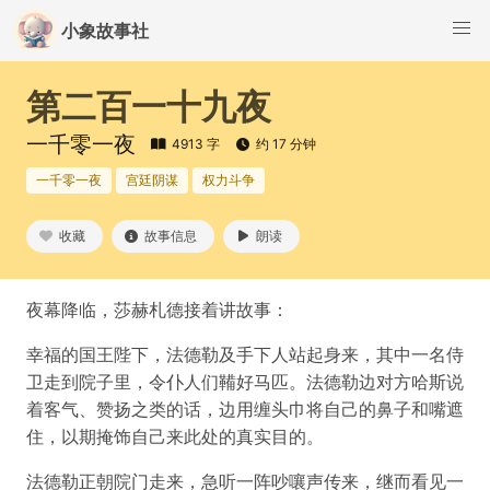
小象故事社
第二百一十九夜
一千零一夜
4913 字
约 17 分钟
一千零一夜
宫廷阴谋
权力斗争
收藏
故事信息
朗读
夜幕降临，莎赫札德接着讲故事：
幸福的国王陛下，法德勒及手下人站起身来，其中一名侍
卫走到院子里，令仆人们鞴好马匹。法德勒边对方哈斯说
着客气、赞扬之类的话，边用缠头巾将自己的鼻子和嘴遮
住，以期掩饰自己来此处的真实目的。
法德勒正朝院门走来，急听一阵吵嚷声传来，继而看见一