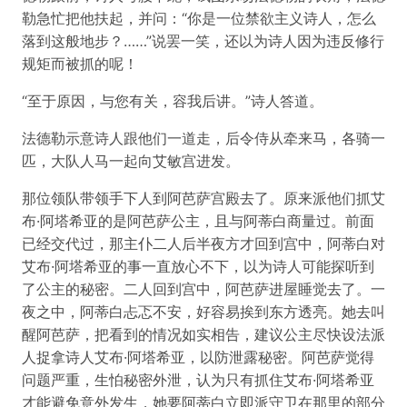
勒急忙把他扶起，并问：“你是一位禁欲主义诗人，怎么
落到这般地步？……”说罢一笑，还以为诗人因为违反修行
规矩而被抓的呢！
“至于原因，与您有关，容我后讲。”诗人答道。
法德勒示意诗人跟他们一道走，后令侍从牵来马，各骑一
匹，大队人马一起向艾敏宫进发。
那位领队带领手下人到阿芭萨宫殿去了。原来派他们抓艾
布·阿塔希亚的是阿芭萨公主，且与阿蒂白商量过。前面
已经交代过，那主仆二人后半夜方才回到宫中，阿蒂白对
艾布·阿塔希亚的事一直放心不下，以为诗人可能探听到
了公主的秘密。二人回到宫中，阿芭萨进屋睡觉去了。一
夜之中，阿蒂白忐忑不安，好容易挨到东方透亮。她去叫
醒阿芭萨，把看到的情况如实相告，建议公主尽快设法派
人捉拿诗人艾布·阿塔希亚，以防泄露秘密。阿芭萨觉得
问题严重，生怕秘密外泄，认为只有抓住艾布·阿塔希亚
才能避免意外发生，她要阿蒂白立即派守卫在那里的部分