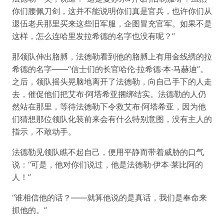
你们腰佩刀剑，这并不能说明你们真是官兵，也许你们从
退伍老兵那里买来这些旧军服，企图冒充官军。如果不是
这样，怎么连哈里发拉希德的名字也没有呢？”
那领队伸出胳膊，法德勒看到他的胳膊上有用金线绣的拉
希德的名字——“信士们的长官哈伦·拉希德·本·马赫迪”。
之后，领队摇头晃脑地离开了法德勒，向自己手下的人走
去，催促他们把艾布·阿塔希亚捆绑结实。法德勒的人仍
然站在那里，等待法德勒下令救艾布·阿塔希亚，因为他
们猜想那位领队化装前来会有什么特别意图，没有主人的
指示，不敢动手。
法德勒见领队瞧不起自己，便用平静而带着威胁的口气
说：“可是，他对你们说过，他是法德勒·伊本·莱比阿的
人！”
“谁相信他的话？——就算他说的是真话，我们是奉命来
抓他的。”