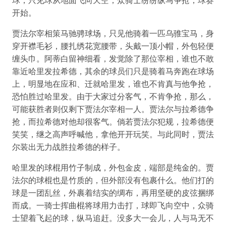
球，只见球从地面飞向天空，众骑士纷纷纵马争抢，球赛
开始。
贾法尔宰相策马驰骋球场，只见他骑着一匹乌骓宝马，身
穿开襟毛衫，腰扎绣花宽腰带，头戴一顶小帽，外包轻便
缠头巾。阿蒂白留神细看，发觉除了那位宰相，谁也不敢
靠近哈里发拉希德，其余的球员们只是骑着马奔跑在球场
上，明显地在应和、迁就哈里发，谁也不肯真与他争抢，
恐怕胜过哈里发。由于大家过分客气，不肯争抢，那么，
可能获胜者则仅剩下贾法尔宰相一人。贾法尔与拉希德争
抢，而拉希德对他却很客气。倘若贾法尔犯规，拉希德便
笑笑，继之高声呼喊他，拿他开开玩笑。与此同时，贾法
尔装出无力战胜拉希德的样子。
哈里发的球棍用竹子制成，外包金皮，端部是纯金的。贾
法尔的球棍也是竹质的，但外部没有包裹什么。他们打的
球是一团乱丝，外裹着结实的绸布，再用坚硬的皮弦捆绑
而成。一骑士挥曲棍将球用力击打，球即飞向空中，众骑
士望着飞起的球，纵马追赶。没多大一会儿，人与马无不