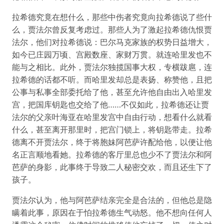
拉希德究竟在想什么，那些中伤者究竟向拉希德说了些什
么，贾法尔曾反复考虑过。那些人为了激起拉希德仇恨贾
法尔，他们对拉希德说：巴尔马克家族的权势日益增大，
如今已庄园万顷、宫殿数座、家财万贯。就连哈里发也不
能与之相比。此外，贾法尔独揽国事大权，专横跋扈，连
拉希德的话都不听。而哈里发却总是表扬、称赞他，且把
公事与私事全部委托给了他，甚至允许他自由出入哈里发
宫，把国库钥匙也交给了他……不仅如此，拉希德还让贾
法尔的父亲叶海亚在哈里发宫中自由行动，想看什么就看
什么，甚至离开那里时，把宫门锁上，将钥匙带走。拉希
德离不开贾法尔，终于将胞妹阿芭萨许配给他，以便让他
名正言顺地看她。拉希德的客厅里总也少不了贾法尔和阿
芭萨的身影，此事终于导致二人秘密交欢，而且还生下了
孩子。
贾法尔认为，他与阿芭萨结亲完全是合法的，但他总是隐
瞒着此事，原因在于怕拉希德生气动怒。他不想向任何人