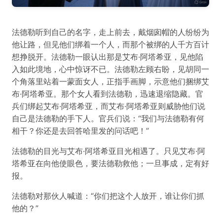
法德勒听到自己的名字，走上前去，戴烟囱帽的人纷纷为
他让路，但见他们绑着一个人，而那个被绑的人千方百计
想挣脱开。法德勒一眼认出那是艾布·阿塔希亚，见他陷
入如此境地，心中惊讶不已。法德勒左顾右盼，见胡同一
个角落里站着一蒙面女人，正指手画脚，示意他们捆绑艾
布·阿塔希亚。那个女人看到法德勒，迅速退缩隐藏。官
兵们绑起艾布·阿塔希亚，而艾布·阿塔希亚则威胁他们说
自己是法德勒的手下人。官兵们说：“我们与法德勒有何
相干？你还是去回答哈里发的问话吧！”
法德勒的目光与艾布·阿塔希亚目光相遇了。只见艾布·阿
塔希亚在向他使眼色，要法德勒救他；一旦事成，定有好
报。
法德勒对那伙人喊道：“你们把这个人放开，谁让你们抓
他的？”