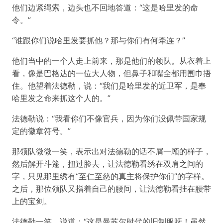
他们边紧绳索，边头也不回地答道：“这是哈里发的命
令。”
“谁跟你们说哈里发要抓他？那与你们有何牵连？”
他们当中的一个人走上前来，那是他们的领队。从衣着上
看，像是巴格达的一位大人物，但鼻子和嘴全都用围巾捂
住。他望着法德勒，说：“我们是哈里发的近卫军，是奉
哈里发之命来抓这个人的。”
法德勒说：“我看你们不像官兵，因为你们没佩带国家规
定的徽章符号。”
那领队微微一笑，表示出对法德勒的话不屑一顾的样子，
然后解开斗篷，扭过脸去，让法德勒看绣在双肩之间的
字，只见那里绣有“至仁至慈的真主将保护你们”的字样。
之后，那位领队又指着自己的腰间，让法德勒看挂在腰带
上的宝剑。
法德勒一笑，说道：“这是曼苏尔时代的旧制服呀！虽然