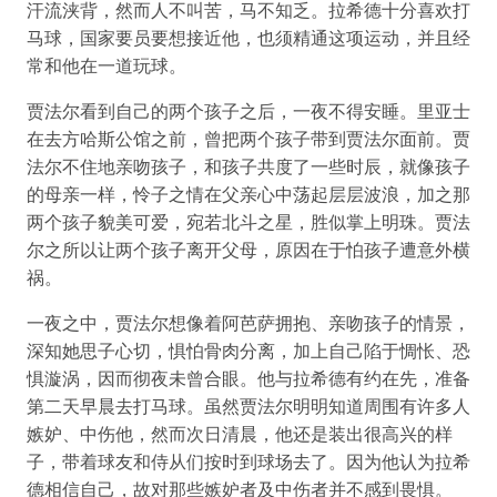
汗流浃背，然而人不叫苦，马不知乏。拉希德十分喜欢打
马球，国家要员要想接近他，也须精通这项运动，并且经
常和他在一道玩球。
贾法尔看到自己的两个孩子之后，一夜不得安睡。里亚士
在去方哈斯公馆之前，曾把两个孩子带到贾法尔面前。贾
法尔不住地亲吻孩子，和孩子共度了一些时辰，就像孩子
的母亲一样，怜子之情在父亲心中荡起层层波浪，加之那
两个孩子貌美可爱，宛若北斗之星，胜似掌上明珠。贾法
尔之所以让两个孩子离开父母，原因在于怕孩子遭意外横
祸。
一夜之中，贾法尔想像着阿芭萨拥抱、亲吻孩子的情景，
深知她思子心切，惧怕骨肉分离，加上自己陷于惆怅、恐
惧漩涡，因而彻夜未曾合眼。他与拉希德有约在先，准备
第二天早晨去打马球。虽然贾法尔明明知道周围有许多人
嫉妒、中伤他，然而次日清晨，他还是装出很高兴的样
子，带着球友和侍从们按时到球场去了。因为他认为拉希
德相信自己，故对那些嫉妒者及中伤者并不感到畏惧。