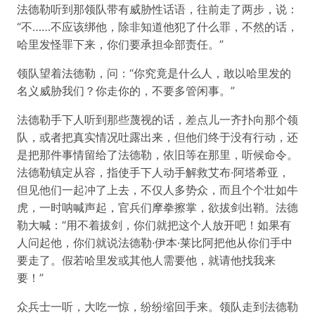
法德勒听到那领队带有威胁性话语，往前走了两步，说：
“不……不应该绑他，除非知道他犯了什么罪，不然的话，
哈里发怪罪下来，你们要承担伞部责任。”
领队望着法德勒，问：“你究竟是什么人，敢以哈里发的
名义威胁我们？你走你的，不要多管闲事。”
法德勒手下人听到那些蔑视的话，差点儿一齐扑向那个领
队，或者把真实情况吐露出来，但他们终于没有行动，还
是把那件事情留给了法德勒，依旧等在那里，听候命令。
法德勒镇定从容，指使手下人动手解救艾布·阿塔希亚，
但见他们一起冲了上去，不仅人多势众，而且个个壮如牛
虎，一时呐喊声起，官兵们摩拳擦掌，欲拔剑出鞘。法德
勒大喊：“用不着拔剑，你们就把这个人放开吧！如果有
人问起他，你们就说法德勒·伊本·莱比阿把他从你们手中
要走了。假若哈里发或其他人需要他，就请他找我来
要！”
众兵士一听，大吃一惊，纷纷缩回手来。领队走到法德勒