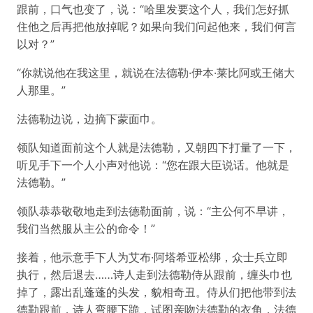
跟前，口气也变了，说：“哈里发要这个人，我们怎好抓
住他之后再把他放掉呢？如果向我们问起他来，我们何言
以对？”
“你就说他在我这里，就说在法德勒·伊本·莱比阿或王储大
人那里。”
法德勒边说，边摘下蒙面巾。
领队知道面前这个人就是法德勒，又朝四下打量了一下，
听见手下一个人小声对他说：“您在跟大臣说话。他就是
法德勒。”
领队恭恭敬敬地走到法德勒面前，说：“主公何不早讲，
我们当然服从主公的命令！”
接着，他示意手下人为艾布·阿塔希亚松绑，众士兵立即
执行，然后退去……诗人走到法德勒侍从跟前，缠头巾也
掉了，露出乱蓬蓬的头发，貌相奇丑。侍从们把他带到法
德勒跟前，诗人弯腰下跪，试图亲吻法德勒的衣角，法德