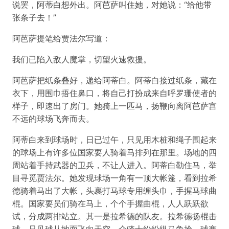
说罢，阿蒂白想外出。阿芭萨叫住她，对她说：“给他带
张条子去！”
阿芭萨提笔给贾法尔写道：
我们已陷入敌人魔掌，切望火速救援。
阿芭萨把纸条叠好，递给阿蒂白。阿蒂白接过纸条，藏在
衣下，用围巾捂住鼻口，将自己打扮成来自呼罗珊使者的
样子，即速出了房门。她骑上一匹马，扬鞭向离阿芭萨宫
不远的球场飞奔而去。
阿蒂白来到球场时，日已过午，只见用木桩和绳子围起来
的球场上有许多位国家要人骑着马排列在那里。场地的四
周站着手持武器的卫兵，不让人进入。阿蒂白勒住马，举
目寻觅贾法尔。她发现球场一角有一顶大帐篷，看到拉希
德骑着马出了大帐，头裹打马球专用缠头巾，手握马球曲
棍。国家要员们骑在马上，个个手握曲棍，人人跃跃欲
试，分成两排站立。其一是拉希德的队友。拉希德扬棍击