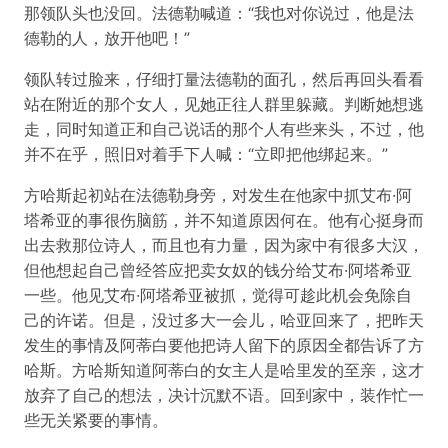
那领队头也没回。法德勒喊道：“我也对你说过，他是法
德勒的人，放开他吧！”
领队转过脸来，仔细打量法德勒的面孔，然后再回头看看
站在附近的那个女人，见她正往人群里躲藏。判断她想逃
走，同时知道正和自己说话的那个人有些来头，不过，他
并不在乎，照旧对着手下人喊：“立即把他绑起来。”
方哈斯起初站在法德勒身旁，对发生在他家中抓艾布·阿
塔希亚的事很伤脑筋，并不知道原因何在。他有心挺身而
出去救那位诗人，而且也有力量，因为家中有很多大汉，
但他想起自己曾经答应把卖女奴的钱分给艾布·阿塔希亚
一些。他见艾布·阿塔希亚被抓，觉得可趁此机会免除自
己的许诺。但是，没过多大一会儿，哈亚回来了，把昨天
发生的事情及阿蒂白要他把诗人留下的原因全都告诉了方
哈斯。方哈斯知道阿蒂白的女主人是哈里发的至亲，这才
放弃了自己的想法，决计沉默不语。回到家中，装作忙一
些无关紧要的事情。