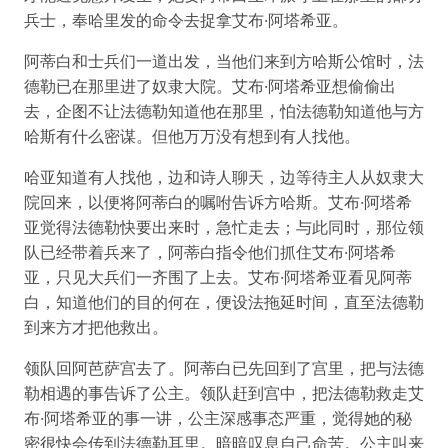
兵士，奉哈里发的命令去捉拿艾布·阿塔希亚。
阿蒂白和士兵们一道出发，当他们来到方哈斯公馆时，法
德勒已在那里进了奴隶大院。艾布·阿塔希亚想偷偷出
去，企图不让法德勒知道他在那里，怕法德勒知道他与方
哈斯有什么密谋。但他万万没有想到有人找他。
哈亚知道有人找他，边和诗人聊天，边等待主人从奴隶大
院回来，以便将阿蒂白的嘱咐告诉方哈斯。艾布·阿塔希
亚觉得法德勒快要出来时，急忙走去；与此同时，那位领
队已经带着兵来了，阿蒂白指令他们抓住艾布·阿塔希
亚，只见大兵们一齐围了上去。艾布·阿塔希亚看见阿蒂
白，知道他们的目的何在，便设法拖延时间，直至法德勒
到来方才把他救出。
领队回阿芭萨宫去了。阿蒂白已先回到了宫里，把与法德
勒相遇的事告诉了公主。领队赶到宫中，把法德勒救走艾
布·阿塔希亚的事一讲，公主深感事态严重，觉得她的秘
密很快会传到法德勒耳里。暗暗叹息自己命苦。公主叫来