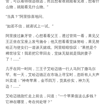
管，可以看得很远很远，而且想看谁就能看见谁，想看什
么物，就能看见什么物。”
“当真？”阿里惊喜地问。
“如若不信，就请试上一试。”
阿里接过象牙管，心想看看父王，透过管筒一看，果见父
王正坐在宝座上发号施令；他又想看看堂妹努哈，果见努
哈正与使女们一道谈天嬉戏。阿里暗暗惊叹：“果然是个
稀世珍宝！我若把它带回去，堂妹无疑就是我的妻子
了！……”
几乎在同一时间，三王子艾哈迈德一行人马到了撒马尔
罕。有一天，艾哈迈德正在市场上寻宝时，忽听有人大声
叫卖道：“神奇苹果，金币四万，货真价实，神力无
边！……”
艾哈迈德急忙走上前去，问道：“一个苹果值这么多钱？
它神在哪里，奇在何处呀？”