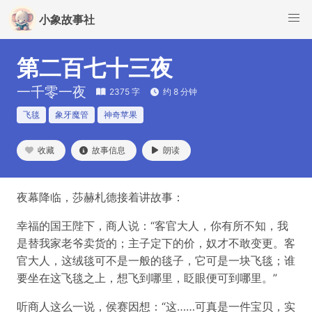
小象故事社
第二百七十三夜
一千零一夜
2375 字
约 8 分钟
飞毯
象牙魔管
神奇苹果
收藏
故事信息
朗读
夜幕降临，莎赫札德接着讲故事：
幸福的国王陛下，商人说：“客官大人，你有所不知，我
是替我家老爷卖货的；主子定下的价，奴才不敢变更。客
官大人，这绒毯可不是一般的毯子，它可是一块飞毯；谁
要坐在这飞毯之上，想飞到哪里，眨眼便可到哪里。”
听商人这么一说，侯赛因想：“这……可真是一件宝贝，实