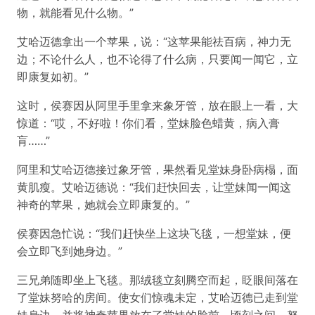
物，就能看见什么物。”
艾哈迈德拿出一个苹果，说：“这苹果能祛百病，神力无
边；不论什么人，也不论得了什么病，只要闻一闻它，立
即康复如初。”
这时，侯赛因从阿里手里拿来象牙管，放在眼上一看，大
惊道：“哎，不好啦！你们看，堂妹脸色蜡黄，病入膏
肓……”
阿里和艾哈迈德接过象牙管，果然看见堂妹身卧病榻，面
黄肌瘦。艾哈迈德说：“我们赶快回去，让堂妹闻一闻这
神奇的苹果，她就会立即康复的。”
侯赛因急忙说：“我们赶快坐上这块飞毯，一想堂妹，便
会立即飞到她身边。”
三兄弟随即坐上飞毯。那绒毯立刻腾空而起，眨眼间落在
了堂妹努哈的房间。使女们惊魂未定，艾哈迈德已走到堂