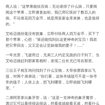
商人说：“这苹果能祛百病；无论谁得了什么病，只要闻
闻这个苹果，立即康复如初。我已用它医好了数百人的
病。不论谁花四万金币，就是用皇家金库来换，也是值得
的。”
艾哈迈德丝毫没有犹豫，立即付给商人四万金币，买下了
那个苹果，心想：“谁还能找到比这更神奇的宝贝！我若
把它带回去，父王定会让堂妹做我的妻子！……”
一年光景，飞逝而过，兄弟三人约定见面的日子到了。当
艾哈迈德赶到那家客栈时，发现二位长兄已等在那里。
三位王子相互询问找到了什么宝物，大哥侯赛因拿出飞
毯，对两个弟弟说：“你们看，这块羊绒毯可不是一块寻
常的毯子；人坐上去，想飞到哪里，立即就能飞到哪
里。”
二弟阿里拿出象牙管，说：“这是一支神奇的象牙魔管，
透过它可以看得很远很远，想看谁就能看见谁，想看什么