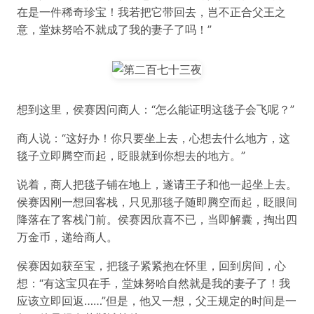
在是一件稀奇珍宝！我若把它带回去，岂不正合父王之
意，堂妹努哈不就成了我的妻子了吗！”
想到这里，侯赛因问商人：“怎么能证明这毯子会飞呢？”
商人说：“这好办！你只要坐上去，心想去什么地方，这
毯子立即腾空而起，眨眼就到你想去的地方。”
说着，商人把毯子铺在地上，遂请王子和他一起坐上去。
侯赛因刚一想回客栈，只见那毯子随即腾空而起，眨眼间
降落在了客栈门前。侯赛因欣喜不已，当即解囊，掏出四
万金币，递给商人。
侯赛因如获至宝，把毯子紧紧抱在怀里，回到房间，心
想：“有这宝贝在手，堂妹努哈自然就是我的妻子了！我
应该立即回返……”但是，他又一想，父王规定的时间是一