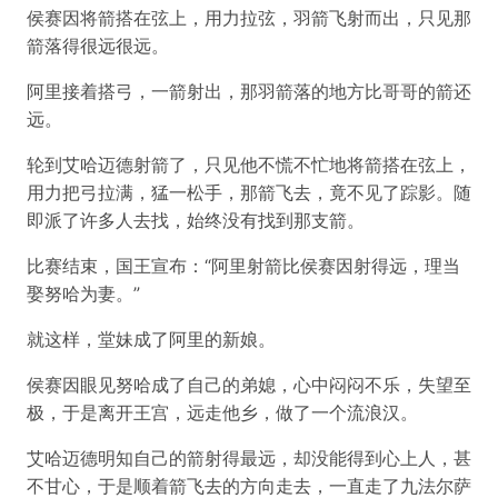
侯赛因将箭搭在弦上，用力拉弦，羽箭飞射而出，只见那
箭落得很远很远。
阿里接着搭弓，一箭射出，那羽箭落的地方比哥哥的箭还
远。
轮到艾哈迈德射箭了，只见他不慌不忙地将箭搭在弦上，
用力把弓拉满，猛一松手，那箭飞去，竟不见了踪影。随
即派了许多人去找，始终没有找到那支箭。
比赛结束，国王宣布：“阿里射箭比侯赛因射得远，理当
娶努哈为妻。”
就这样，堂妹成了阿里的新娘。
侯赛因眼见努哈成了自己的弟媳，心中闷闷不乐，失望至
极，于是离开王宫，远走他乡，做了一个流浪汉。
艾哈迈德明知自己的箭射得最远，却没能得到心上人，甚
不甘心，于是顺着箭飞去的方向走去，一直走了九法尔萨