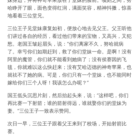
妹身边，并将神奇苹果放在了堂妹的脸前。顷刻之间，努
哈睁开了眼，面色变得红润，满面笑容，精神抖擞，惊喜
地看着三位堂兄。
三位王子见堂妹康复如初，便放心地去见父王。父王听他
们讲过各自的经历，看过他们带来的宝物，又高兴，又犯
愁。老国王皱起眉头，说：“你们离家不久，努哈就病
了。幸亏你们如期赶到，救了你们堂妹一命。是啊！没有
阿里的魔管，你们就不能看到她病了；没有侯赛因的飞
毯，你就难以这么快赶来；没有艾哈迈德的神奇苹果，也
就祛不了她的病。可是，你们只有一个堂妹，也不能同时
嫁给你们三个人呀！我该怎么办呢？”
国王低头沉思片刻，然后抬起头来，说：“这样吧，你们
再比赛一下射箭；谁的箭射得远，谁就娶你们的堂妹为
妻。”三位王子一致表示赞同。
次日一早，三位王子跟着父王来到了校场，开始射箭比
赛。