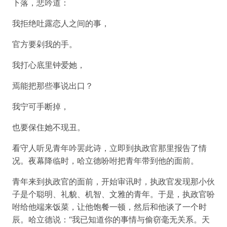
下落，悲吟道：
我拒绝吐露恋人之间的事，
官方要剁我的手。
我打心底里钟爱她，
焉能把那些事说出口？
我宁可手断掉，
也要保住她不现丑。
看守人听见青年吟罢此诗，立即到执政官那里报告了情
况。夜幕降临时，哈立德吩咐把青年带到他的面前。
青年来到执政官的面前，开始审讯时，执政官发现那小伙
子是个聪明、礼貌、机智、文雅的青年。于是，执政官吩
咐给他端来饭菜，让他饱餐一顿，然后和他谈了一个时
辰。哈立德说：“我已知道你的事情与偷窃毫无关系。天