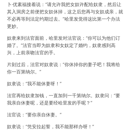
卜·优素福接着说：“请允许我把女奴许配给奴隶，然后让
其入洞房之前便把女奴休掉，这之后您再与女奴成亲，就
不必再等到法定约期过去。”哈里发觉得这比第一个办法
更妙。
奴隶来到法官面前，哈里发对法官说：“你可以为他们订
婚了。”法官当即为奴隶和女奴定了婚约，奴隶感到高
兴，上前亲吻法官的手。
片刻过后，法官对奴隶说：“你休掉你的妻子吧！我将给
你一百第纳尔。”
奴隶说：“我不能休妻呀！”
法官再给奴隶加钱，一直加到一千第纳尔。奴隶问：“要
我亲自休妻呢，还是要经哈里发的手呢？”
法官说：“要你亲自休妻。”
奴隶说：“凭安拉起誓，我不能那样办呀！”