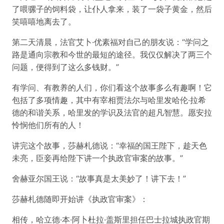
了喂骡子的饲料袋，让仆人拿来，装了一袋子黄金，然后
笑嘻嘻地离去了。
第二天清晨，法官艾卜·优素福对自己的朋友说：“学问之
路是通向宗教和今世的最短的途径。我仅仅解决了两三个
问题，便得到了这么多钱财。”
有学问、有教养的人们，你们看这个故事多么有趣啊！它
包括了多项情趣，其中有宰相贾法尔与哈里发哈伦·拉希
德的和谐关系，哈里发的学识及法官的超凡智慧。愿安拉
怜悯他们所有的人！
讲完这个故事，莎赫札德说：“幸福的国王陛下，趁天色
未亮，臣妾再给陛下讲一个执政官审案的故事。”
舍赫亚尔国王说：“故事真是太美妙了！讲下去！”
莎赫札德随即开始讲《执政官审案》：
相传，哈立德·本·阿卜杜拉·盖斯里担任巴士拉城执政官期