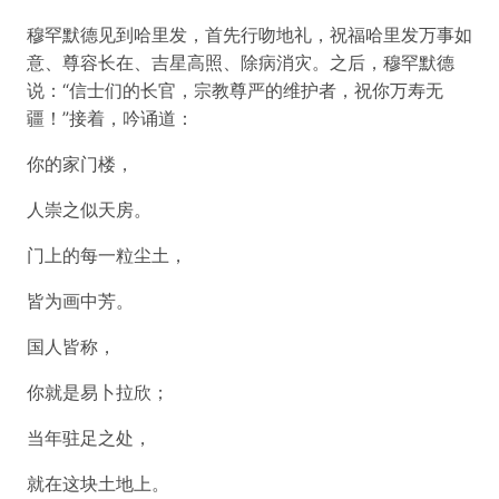
穆罕默德见到哈里发，首先行吻地礼，祝福哈里发万事如
意、尊容长在、吉星高照、除病消灾。之后，穆罕默德
说：“信士们的长官，宗教尊严的维护者，祝你万寿无
疆！”接着，吟诵道：
你的家门楼，
人崇之似天房。
门上的每一粒尘土，
皆为画中芳。
国人皆称，
你就是易卜拉欣；
当年驻足之处，
就在这块土地上。