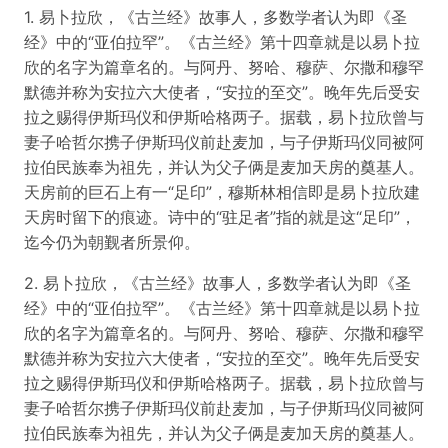
1. 易卜拉欣，《古兰经》故事人，多数学者认为即《圣
经》中的“亚伯拉罕”。《古兰经》第十四章就是以易卜拉
欣的名字为篇章名的。与阿丹、努哈、穆萨、尔撒和穆罕
默德并称为安拉六大使者，“安拉的至交”。晚年先后受安
拉之赐得伊斯玛仪和伊斯哈格两子。据载，易卜拉欣曾与
妻子哈哲尔携子伊斯玛仪前赴麦加，与子伊斯玛仪同被阿
拉伯民族奉为祖先，并认为父子俩是麦加天房的奠基人。
天房前的巨石上有一“足印”，穆斯林相信即是易卜拉欣建
天房时留下的痕迹。诗中的“驻足者”指的就是这“足印”，
迄今仍为朝觐者所景仰。
2. 易卜拉欣，《古兰经》故事人，多数学者认为即《圣
经》中的“亚伯拉罕”。《古兰经》第十四章就是以易卜拉
欣的名字为篇章名的。与阿丹、努哈、穆萨、尔撒和穆罕
默德并称为安拉六大使者，“安拉的至交”。晚年先后受安
拉之赐得伊斯玛仪和伊斯哈格两子。据载，易卜拉欣曾与
妻子哈哲尔携子伊斯玛仪前赴麦加，与子伊斯玛仪同被阿
拉伯民族奉为祖先，并认为父子俩是麦加天房的奠基人。