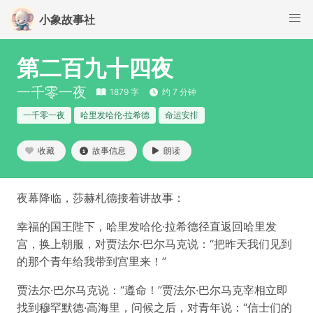
小象故事社
第二百九十四夜
一千零一夜
1879 字
约 7 分钟
一千零一夜
哈里发哈伦·拉希德
命运安排
收藏
故事信息
朗读
夜幕降临，莎赫札德接着讲故事：
幸福的国王陛下，哈里发哈伦·拉希德径直返回哈里发
宫，换上朝服，对贾法尔·巴尔马克说：“把昨天我们见到
的那个青年给我带到宫里来！”
贾法尔·巴尔马克说：“遵命！”贾法尔·巴尔马克宰相立即
找到穆罕默德·高海里，问候之后，对青年说：“信士们的