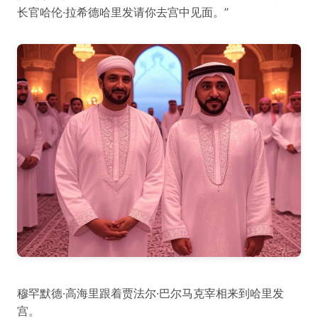
长官哈伦·拉希德哈里发请你去宫中见面。”
穆罕默德·高海里跟着贾法尔·巴尔马克宰相来到哈里发
宫。