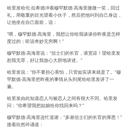
哈里发哈伦·拉希德冲着穆罕默德·高海里微微一笑，回过
礼，用敬重的目光望着小伙子，然后把他叫到自己身边，
让他坐在自己面前，说：
“喂，穆罕默德·高海里，我想让你给我谈谈你昨夜是怎样
度过的；听说奇妙无穷啊！”
穆罕默德·高海里说：“信士们的长官，请宽谅！望哈里发
恕我无罪，好让我放心大胆地讲述。”
哈里发说：“你不要担心害怕，只管如实讲来就是了。”穆
罕默德·高海里把昨夜的事情从头到尾给哈里发讲了一
遍。
哈里发由此知道恋人与被恋人之间有很大不同。哈里发
问：“你希望我把姑娘给你找回来吗？”
穆罕默德·高海里连忙道谢：“多谢信士们的长官的厚恩！”
接着欣然吟诵道：