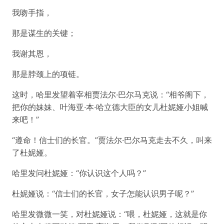
我吻手指，
那是谋生的关键；
我谢其恩，
那是脖颈上的项链。
这时，哈里发望着宰相贾法尔·巴尔马克说：“相爷阁下，
把你的妹妹、叶海亚·本·哈立德大臣的女儿杜妮娅小姐喊
来吧！”
“遵命！信士们的长官。”贾法尔·巴尔马克走去不久，叫来
了杜妮娅。
哈里发问杜妮娅：“你认识这个人吗？”
杜妮娅说：“信士们的长官，女子怎能认识男子呢？”
哈里发微微一笑，对杜妮娅说：“喂，杜妮娅，这就是你