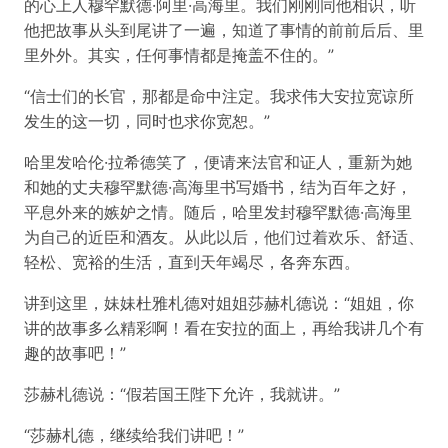
的心上人穆罕默德·阿里·高海里。我们刚刚同他相识，听
他把故事从头到尾讲了一遍，知道了事情的前前后后、里
里外外。其实，任何事情都是掩盖不住的。”
“信士们的长官，那都是命中注定。我求伟大安拉宽谅所
发生的这一切，同时也求你宽恕。”
哈里发哈伦·拉希德笑了，便请来法官和证人，重新为她
和她的丈夫穆罕默德·高海里书写婚书，结为百年之好，
平息外来的嫉妒之情。随后，哈里发封穆罕默德·高海里
为自己的近臣和酒友。从此以后，他们过着欢乐、舒适、
轻松、宽裕的生活，直到天年竭尽，各奔东西。
讲到这里，妹妹杜雅札德对姐姐莎赫札德说：“姐姐，你
讲的故事多么精彩啊！看在安拉的面上，再给我讲几个有
趣的故事吧！”
莎赫札德说：“假若国王陛下允许，我就讲。”
“莎赫札德，继续给我们讲吧！”