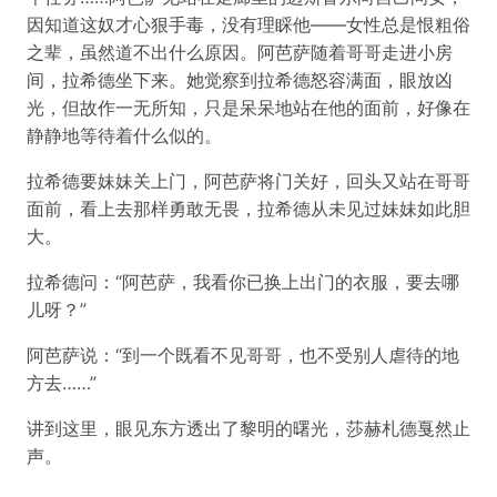
因知道这奴才心狠手毒，没有理睬他——女性总是恨粗俗
之辈，虽然道不出什么原因。阿芭萨随着哥哥走进小房
间，拉希德坐下来。她觉察到拉希德怒容满面，眼放凶
光，但故作一无所知，只是呆呆地站在他的面前，好像在
静静地等待着什么似的。
拉希德要妹妹关上门，阿芭萨将门关好，回头又站在哥哥
面前，看上去那样勇敢无畏，拉希德从未见过妹妹如此胆
大。
拉希德问：“阿芭萨，我看你已换上出门的衣服，要去哪
儿呀？”
阿芭萨说：“到一个既看不见哥哥，也不受别人虐待的地
方去……”
讲到这里，眼见东方透出了黎明的曙光，莎赫札德戛然止
声。