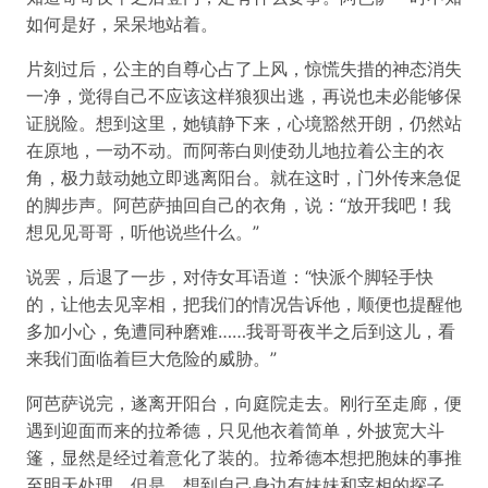
如何是好，呆呆地站着。
片刻过后，公主的自尊心占了上风，惊慌失措的神态消失
一净，觉得自己不应该这样狼狈出逃，再说也未必能够保
证脱险。想到这里，她镇静下来，心境豁然开朗，仍然站
在原地，一动不动。而阿蒂白则使劲儿地拉着公主的衣
角，极力鼓动她立即逃离阳台。就在这时，门外传来急促
的脚步声。阿芭萨抽回自己的衣角，说：“放开我吧！我
想见见哥哥，听他说些什么。”
说罢，后退了一步，对侍女耳语道：“快派个脚轻手快
的，让他去见宰相，把我们的情况告诉他，顺便也提醒他
多加小心，免遭同种磨难……我哥哥夜半之后到这儿，看
来我们面临着巨大危险的威胁。”
阿芭萨说完，遂离开阳台，向庭院走去。刚行至走廊，便
遇到迎面而来的拉希德，只见他衣着简单，外披宽大斗
篷，显然是经过着意化了装的。拉希德本想把胞妹的事推
至明天处理，但是，想到自己身边有妹妹和宰相的探子，