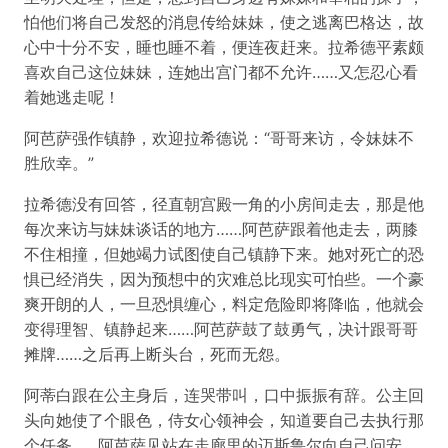
怕他们将自己发怒的消息传给妹妹，使之逃离巴格达，故
心中十分不安，睡也睡不着，便连夜赶来。拉希德平素颇
喜欢自己这位妹妹，连她出宫门都不允许……又怎忍心看
着她逃走呢！
阿芭萨强作镇静，欢迎拉希德说：“哥哥来访，令妹妹不
胜欣幸。”
拉希德没有回答，径直朝宫殿一角的小房间走去，那是他
每次来访与妹妹谈话的地方……阿芭萨跟着他走去，两膝
不住相撞，但她竭力试图使自己镇静下来。她对死亡的恐
惧已经消失，因为预想中的灾难总比现实可怕些。一个豪
爽开朗的人，一旦恐惧缠心，料定危险即将降临，他就会
变得理智、镇静起来……阿芭萨鼓了鼓勇气，决计跟哥哥
摊牌……之后再上断头台，死而无怨。
阿蒂白跟在公主身后，连哭带叫，口中振振有辞。公主回
头向她使了个眼色，侍女心领神会，知道要自己去执行那
个任务……阿芭萨见站在走廊里的迈斯鲁尔向自己问安，