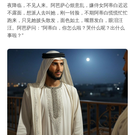
夜降临，不见人来。阿芭萨心烦意乱，嫌侍女阿蒂白迟迟
不露面，想派人去叫她，刚一转脸，不期阿蒂白慌慌忙忙
跑来，只见她披头散发，面色如土，嘴唇发白，眼泪汪
汪。阿芭萨问：“阿蒂白，你怎么啦？哭什么呢？出什么
事啦？”