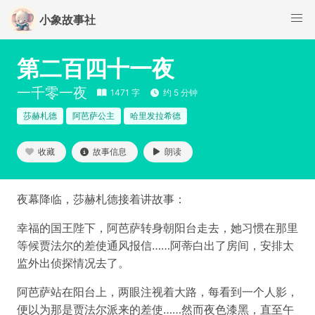
小象故事社
第二百四十一夜
一千零一夜
1471 字
约 5 分钟
莎赫札德
阿芭萨公主
哈里发拉希德
收藏
故事信息
朗读
夜幕降临，莎赫札德接着讲故事：
幸福的国王陛下，阿芭萨转身朝阳台走去，她习惯在那里
等候贾法尔的差使通风报信……阿蒂白出了房间，安排太
监外出侦探情况去了。
阿芭萨站在阳台上，两眼注视着大路，每看到一个人影，
便以为那是贾法尔派来的差使……然而夜色漆黑，直至午