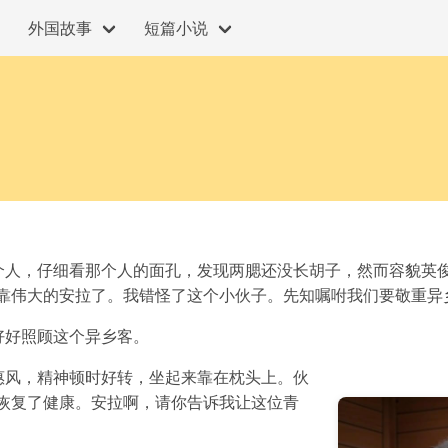
外国故事
短篇小说
个人，仔细看那个人的面孔，发现两腮还没长胡子，然而容貌英
靠伟大的安拉了。我错怪了这个小伙子。先知嘱咐我们要敬重异
好好照顾这个异乡客。
惠风，精神顿时好转，坐起来靠在枕头上。伙
恢复了健康。安拉啊，请你告诉我让这位青