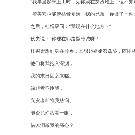
“我早晨起来上工时，见你躺在灰渣堆上，但不知
“赞美安拉能使枯骨复活。我的兄弟，你做了一件
之后，杜姆康问：“我现在什么地方？”
伙夫说：“你现在耶路撒冷城呀！”
杜姆康想到身在异乡，又想起姐姐努兹蔓，随即
他们将我拖入深渊，
我的末日因之来临。
躲避者不怜我，
兴灾者却将我慈悯。
能否允许我看一眼，
借以消减我的痛心？