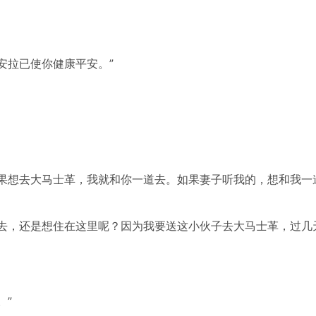
安拉已使你健康平安。”
如果想去大马士革，我就和你一道去。如果妻子听我的，想和我一
革去，还是想住在这里呢？因为我要送这小伙子去大马士革，过几
。”