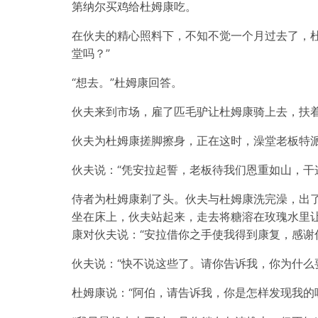
第纳尔买鸡给杜姆康吃。
在伙夫的精心照料下，不知不觉一个月过去了，
堂吗？”
“想去。”杜姆康回答。
伙夫来到市场，雇了匹毛驴让杜姆康骑上去，扶着
伙夫为杜姆康搓脚擦身，正在这时，澡堂老板特派
伙夫说：“凭安拉起誓，老板待我们恩重如山，干
侍者为杜姆康剃了头。伙夫与杜姆康洗完澡，出
坐在床上，伙夫站起来，走去将糖溶在玫瑰水里
康对伙夫说：“安拉借你之手使我得到康复，感谢
伙夫说：“快不说这些了。请你告诉我，你为什么
杜姆康说：“阿伯，请告诉我，你是怎样发现我的