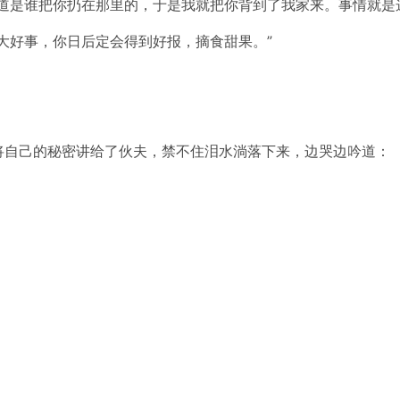
道是谁把你扔在那里的，于是我就把你背到了我家来。事情就是
大好事，你日后定会得到好报，摘食甜果。”
将自己的秘密讲给了伙夫，禁不住泪水淌落下来，边哭边吟道：