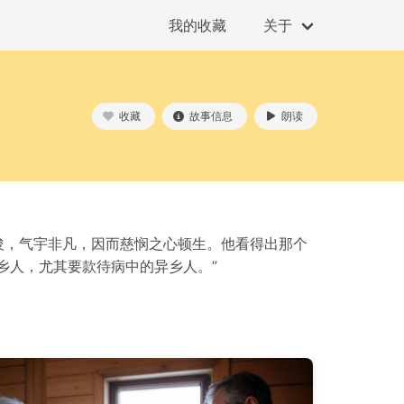
我的收藏
关于
收藏
故事信息
朗读
俊，气宇非凡，因而慈悯之心顿生。他看得出那个
乡人，尤其要款待病中的异乡人。”