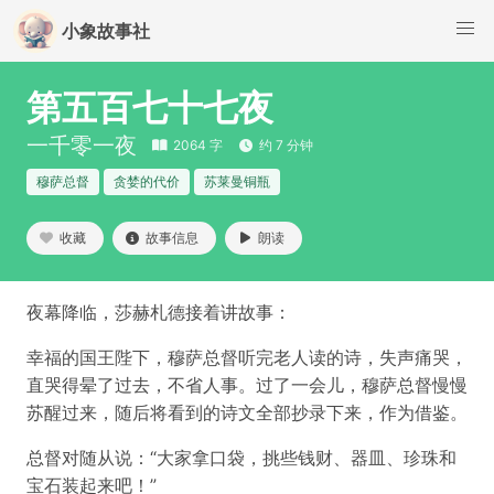
小象故事社
第五百七十七夜
一千零一夜
2064 字
约 7 分钟
穆萨总督
贪婪的代价
苏莱曼铜瓶
收藏
故事信息
朗读
夜幕降临，莎赫札德接着讲故事：
幸福的国王陛下，穆萨总督听完老人读的诗，失声痛哭，
直哭得晕了过去，不省人事。过了一会儿，穆萨总督慢慢
苏醒过来，随后将看到的诗文全部抄录下来，作为借鉴。
总督对随从说：“大家拿口袋，挑些钱财、器皿、珍珠和
宝石装起来吧！”