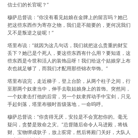
信士们的长官呢？”
穆萨总督说：“你没有看见姑娘在金牌上的留言吗？她已
把这些东西作为寄存之物，我们是不能要的，更何况我们
又不是叛逆之徒呢！”
塔里布说：“就因为这几句话，我们就把这么贵重的财宝
丢下？她已是个死人，要这些东西有什么用？要知道，这
些东西是今世和活人的装饰品呀！我们给这个姑娘穿上布
衣也就足够了，而我们才配用那些锦衣华饰。”
塔里布说完，走近梯子，登上台阶，从两个柱子之间，行
至那两个奴隶当中，伸手去取姑娘身上的首饰。突然间，
一个奴隶击打他的后背，另一个奴隶挥动手中宝剑，只见
手起剑落，塔里布顿时首级落地，一命呜呼。
穆萨总督说：“你贪得无厌，安拉是不会宽恕你的。毫无
疑问，贪婪是致命之灾。”总督随后命令人马进殿，将钱
财、宝物绑成驮子，放上驼背，然后将殿门关好，大队人