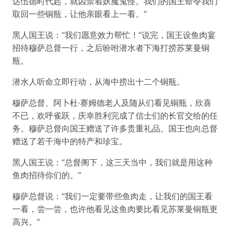
达伍德时代起，就囚禁着妖魔鬼怪。我们的国王命令我们
取回一些铜瓶，让他亲眼看上一看。”
黑人国王说：“我们愿意效力帮忙！”说完，国王设鱼肉宴
招待穆萨总督一行，之后吩咐潜水者下海打捞苏莱曼铜
瓶。
潜水人听命立即行动，从海中捞出十二个铜瓶。
穆萨总督、阿卜杜·赛姆德老人及随从们看见铜瓶，欣喜
不已，欢呼雀跃，庆幸胜利完成了信士们的长官交给的任
务。穆萨总督向国王赠送了许多贵重礼品。国王也向总督
赠送了若干海中的特产和珍宝。
黑人国王说：“总督阁下，这三天当中，我们就是用这种
鱼肉招待你们的。”
穆萨总督说：“我们一定要带些鱼肉走，让我们的国王看
一看，尝一尝，也许他看见这鱼肉要比看见苏莱曼铜瓶更
高兴。”