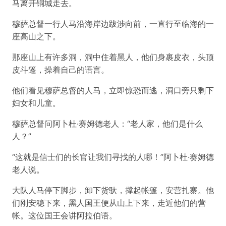
马离开铜城走去。
穆萨总督一行人马沿海岸边跋涉向前，一直行至临海的一
座高山之下。
那座山上有许多洞，洞中住着黑人，他们身裹皮衣，头顶
皮斗篷，操着自己的语言。
他们看见穆萨总督的人马，立即惊恐而逃，洞口旁只剩下
妇女和儿童。
穆萨总督问阿卜杜·赛姆德老人：“老人家，他们是什么
人？”
“这就是信士们的长官让我们寻找的人哪！”阿卜杜·赛姆德
老人说。
大队人马停下脚步，卸下货驮，撑起帐篷，安营扎寨。他
们刚安稳下来，黑人国王便从山上下来，走近他们的营
帐。这位国王会讲阿拉伯语。