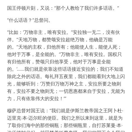
国王停顿片刻，又说：“那个人教给了我们许多话语。”
“什么话语？”总督问。
“比如：‘万物非主，唯有安拉。’‘安拉独一无二，没有伙
伴。’‘天地万物，都赞颂安拉超绝万物，他确是万能
的。’‘天地的主权，归他所有；他能使人生，能使人死；
他对于万事，是全能的。’‘万物非主，唯有安拉。国权只
有归他所有，赞颂只归他享受，他对于万事是全能
的。’……我们就是依靠这些话语接近安拉的；我们不知道
除此之外的话语。每礼拜五夜里，我们都能看到大地上闪
光，能够听到：‘万赞归万物万神之主，安拉所要之物则
有，安拉不要之物则无；一切恩惠都来自于安拉，无能为
力，只有依靠伟大的安拉！’”
穆萨总督对国王说：“我们就是伊斯兰教帝国之王阿卜杜·
迈里克·本·迈尔旺的使臣。我们之所以来到这里，就是为
了取你们海中的那些铜瓶；那些铜瓶里，自打苏莱曼·本·