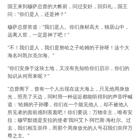
国王来到穆萨总督的大帐前，问过安好，回归礼，国王
问：“你们是人，还是神？”
穆萨总督答道：“我们是人。你们身材高大，独居山中，
远离人世，一定是神了吧！”
“不！我们是人，我们是努哈之子哈姆的子孙呀！这个大
海名叫凯尔克尔海。”
“你们安身于这块土地，又没有先知给你们启示，你们的
知识从何而来呢？”
“总督阁下，曾有一个人出现在这大海上，只见他周身放
光，照亮了天边，同时用一种远近都能听得到的声音呼喊
道：‘哈姆的子孙哪，你们在一个能见他人，却不被他人
所见者的面前感到害羞吧！你们要说：万物非主，唯有安
拉；穆罕默德是安拉的使者’我叫艾卜·阿巴斯·海杜尔。过
去，我们相互崇拜，而那个周身放光的人号召我们崇拜万
尊之主。”