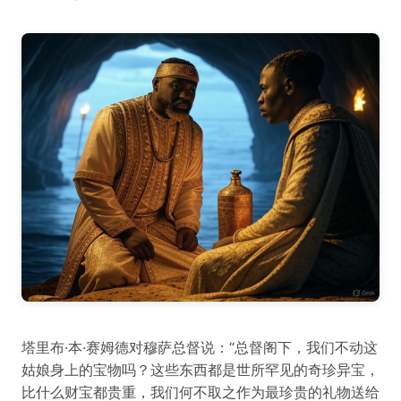
塔里布·本·赛姆德对穆萨总督说：“总督阁下，我们不动这
姑娘身上的宝物吗？这些东西都是世所罕见的奇珍异宝，
比什么财宝都贵重，我们何不取之作为最珍贵的礼物送给