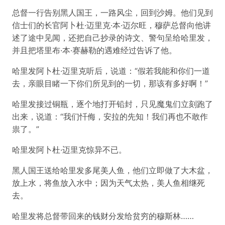
总督一行告别黑人国王，一路风尘，回到沙姆。他们见到
信士们的长官阿卜杜·迈里克·本·迈尔旺，穆萨总督向他讲
述了途中见闻，还把自己抄录的诗文、警句呈给哈里发，
并且把塔里布·本·赛赫勒的遇难经过告诉了他。
哈里发阿卜杜·迈里克听后，说道：“假若我能和你们一道
去，亲眼目睹一下你们所见到的一切，那该有多好啊！”
哈里发接过铜瓶，逐个地打开铅封，只见魔鬼们立刻跑了
出来，说道：“我们忏侮，安拉的先知！我们再也不敢作
祟了。”
哈里发阿卜杜·迈里克惊异不已。
黑人国王送给哈里发多尾美人鱼，他们立即做了大木盆，
放上水，将鱼放入水中；因为天气太热，美人鱼相继死
去。
哈里发将总督带回来的钱财分发给贫穷的穆斯林……