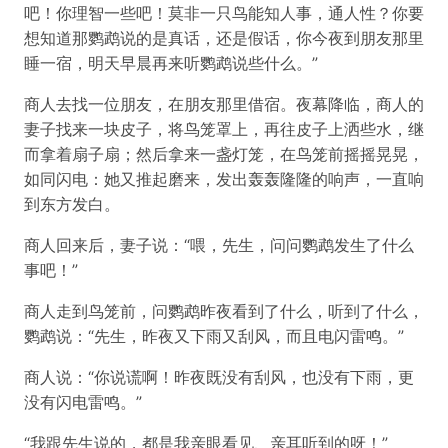
吧！你理智一些吧！莫非一只鸟能知人事，通人性？你要
想知道那鹦鹉说的是真话，还是假话，你今夜到朋友那里
睡一宿，明天早晨再来听鹦鹉说些什么。”
商人去找一位朋友，在朋友那里借宿。夜幕降临，商人的
妻子找来一块皮子，将鸟笼罩上，再往皮子上洒些水，继
而拿着扇子扇；然后拿来一盏灯笼，在鸟笼前摇摇晃晃，
如同闪电：她又推起磨来，发出轰轰隆隆的响声，一直响
到东方发白。
商人回来后，妻子说：“喂，先生，问问鹦鹉发生了什么
事吧！”
商人走到鸟笼前，问鹦鹉昨夜看到了什么，听到了什么，
鹦鹉说：“先生，昨夜又下雨又刮风，而且电闪雷鸣。”
商人说：“你说谎啊！昨夜既没有刮风，也没有下雨，更
没有闪电雷鸣。”
“我跟先生说的，都是我亲眼看见、亲耳听到的呀！”