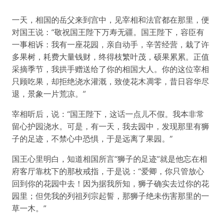
一天，相国的岳父来到宫中，见宰相和法官都在那里，便
对国王说：“敬祝国王陛下万寿无疆。国王陛下，容臣有
一事相诉：我有一座花园，亲自动手，辛苦经营，栽了许
多果树，耗费大量钱财，终得枝繁叶茂，硕果累累。正值
采摘季节，我拱手赠送给了你的相国大人。你的这位宰相
只顾吃果，却拒绝浇水灌溉，致使花木凋零，昔日容华尽
退，景象一片荒凉。”
宰相听后，说：“国王陛下，这话一点儿不假。我本非常
留心护园浇水。可是，有一天，我去园中，发现那里有狮
子的足迹，不禁心中恐惧，于是远离了果园。”
国王心里明白，知道相国所言“狮子的足迹”就是他忘在相
府客厅靠枕下的那枚戒指，于是说：“爱卿，你只管放心
回到你的花园中去！因为据我所知，狮子确实去过你的花
园里；但凭我的列祖列宗起誓，那狮子绝未伤害那里的一
草一木。”