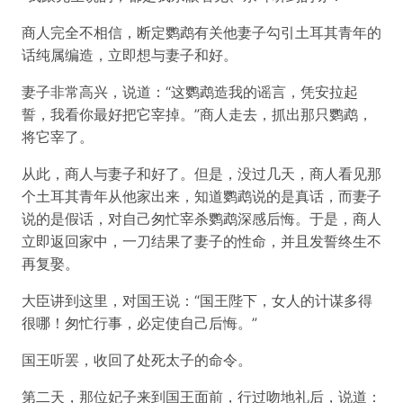
商人完全不相信，断定鹦鹉有关他妻子勾引土耳其青年的
话纯属编造，立即想与妻子和好。
妻子非常高兴，说道：“这鹦鹉造我的谣言，凭安拉起
誓，我看你最好把它宰掉。”商人走去，抓出那只鹦鹉，
将它宰了。
从此，商人与妻子和好了。但是，没过几天，商人看见那
个土耳其青年从他家出来，知道鹦鹉说的是真话，而妻子
说的是假话，对自己匆忙宰杀鹦鹉深感后悔。于是，商人
立即返回家中，一刀结果了妻子的性命，并且发誓终生不
再复娶。
大臣讲到这里，对国王说：“国王陛下，女人的计谋多得
很哪！匆忙行事，必定使自己后悔。”
国王听罢，收回了处死太子的命令。
第二天，那位妃子来到国王面前，行过吻地礼后，说道：