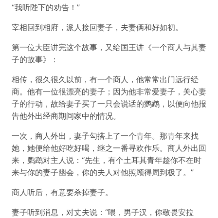
“我听陛下的劝告！”
宰相回到相府，派人接回妻子，夫妻俩和好如初。
第一位大臣讲完这个故事，又给国王讲《一个商人与其妻
子的故事》：
相传，很久很久以前，有一个商人，他常常出门远行经
商。他有一位很漂亮的妻子；因为他非常爱妻子，关心妻
子的行动，故给妻子买了一只会说话的鹦鹉，以便向他报
告他外出经商期间家中的情况。
一次，商人外出，妻子勾搭上了一个青年。那青年来找
她，她便给他好吃好喝，继之一番寻欢作乐。商人外出回
来，鹦鹉对主人说：“先生，有个土耳其青年趁你不在时
来与你的妻子幽会，你的夫人对他照顾得周到极了。”
商人听后，有意要杀掉妻子。
妻子听到消息，对丈夫说：“喂，男子汉，你敬畏安拉