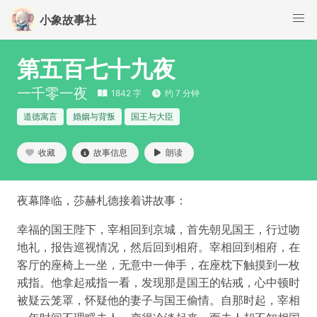
小象故事社
第五百七十九夜
一千零一夜
1842 字
约 7 分钟
道德寓言
婚姻与背叛
国王与大臣
收藏
故事信息
朗读
夜幕降临，莎赫札德接着讲故事：
幸福的国王陛下，宰相回到京城，首先朝见国王，行过吻
地礼，报告巡视情况，然后回到相府。宰相回到相府，在
客厅的座椅上一坐，无意中一伸手，在座枕下触摸到一枚
戒指。他拿起戒指一看，发现那是国王的钻戒，心中顿时
被疑云笼罩，怀疑他的妻子与国王偷情。自那时起，宰相