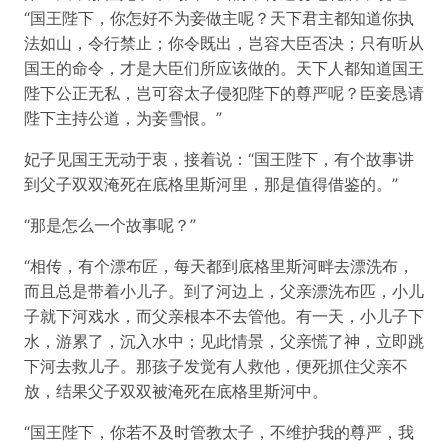
“国王陛下，你怎好不为妾做主呢？天下君主都知道你执
法如山，令行禁止；你令既出，岂容大臣否决；只有听从
国王的命令，才是大臣们所应该做的。天下人都知道国王
陛下公正无私，岂可容太子侵犯陛下的尊严呢？臣妾恳请
陛下主持公道，为妾雪恨。”
妃子见国王无动于衷，接着说：“国王陛下，有个故事讲
到父子双双淹死在底格里斯河里，那是值得借鉴的。”
“那是怎么一个故事呢？”
“相传，有个漂布匠，每天都到底格里斯河畔去漂洗布，
而且总是带着小儿子。到了河边上，父亲漂洗布匹，小儿
子就下河戏水，而父亲根本不去管他。有一天，小儿子下
水，游累了，沉入水中；见此情景，父亲慌了神，立即跳
下河去救儿子。那孩子发觉有人救他，便死抓住父亲不
放，结果父子双双被淹死在底格里斯河中。
“国王陛下，你若不及时管教太子，不维护我的尊严，我