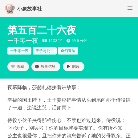
小象故事社
第五百二十六夜
一千零一夜
1438 字
约 5 分钟
一千零一夜
王子与公主
奇幻冒险
收藏
故事信息
朗读
夜幕降临，莎赫札德接着讲故事：
幸福的国王陛下，王子姜杉把事情从头到尾向那个侍役讲
了一遍，边说边哭，泪如雨下。
侍役小伙子哭得那样伤心，不禁也难过起来。侍役说：
“小伙子，别哭啦！你的目标就要实现了。你有所不知，
公主也很爱你，且把你来的消息告诉了她的父母双亲。正