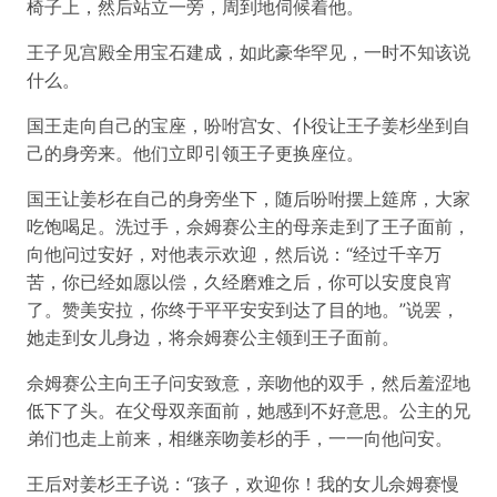
椅子上，然后站立一旁，周到地伺候着他。
王子见宫殿全用宝石建成，如此豪华罕见，一时不知该说
什么。
国王走向自己的宝座，吩咐宫女、仆役让王子姜杉坐到自
己的身旁来。他们立即引领王子更换座位。
国王让姜杉在自己的身旁坐下，随后吩咐摆上筵席，大家
吃饱喝足。洗过手，佘姆赛公主的母亲走到了王子面前，
向他问过安好，对他表示欢迎，然后说：“经过千辛万
苦，你已经如愿以偿，久经磨难之后，你可以安度良宵
了。赞美安拉，你终于平平安安到达了目的地。”说罢，
她走到女儿身边，将佘姆赛公主领到王子面前。
佘姆赛公主向王子问安致意，亲吻他的双手，然后羞涩地
低下了头。在父母双亲面前，她感到不好意思。公主的兄
弟们也走上前来，相继亲吻姜杉的手，一一向他问安。
王后对姜杉王子说：“孩子，欢迎你！我的女儿佘姆赛慢