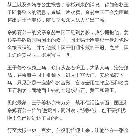
赫兰以及佘姆赛公主报告了姜杉到来的消息。得知姜杉王
子即将到来的消息，京城一片欢腾。佘赫兰国王令文臣武
将出迎王子姜杉，随后率领众大队人马出了城。
佘姆赛公主的父亲佘赫兰国王见到姜杉，热烈拥抱他。姜
杉恭恭敬敬亲吻国王的双手。国王赐予给姜杉一身彩色绣
金缀玉绸袍，并给他戴上国王们通常戴的王冠。之后，国
王送给姜杉国王御用宝马一匹。
王子姜杉纵身上马，众侍从左右护卫，大队人马，浩浩荡
荡，在佘赫兰国王引领下，进入王宫大门。姜杉离鞍下
马，只见那是一座宏伟的宫殿，宫墙全用红绿宝石和名贵
玉石构筑，而地面上铺的全是水晶石、黄玉和碧玉。
见此景象，王子姜杉惊奇万分，禁不住泪流满面。国王和
佘姆赛公主忙为他擦泪，同时说：“别哭啦，也不要担忧
啦！你已经到达了目的地。”
行至大殿中央，宫女、仆役们忙迎上来，让他坐在一张金