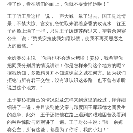
待了你，看在我们的面上，你就不要责怪她啦！”
王子听王后这样一说，一声大喊，晕了过去。国王见此情
景，不禁大惊。宫女们急忙取来混着麝香的玫瑰水，往王
子的脸上洒了一些，只见王子缓缓苏醒过来，望着佘姆赛
公主，说：“赞美安拉使我如愿以偿，使我不再受思恋之
火的煎熬。”
佘姆赛公主说：“你再也不会遭火烤啦！姜杉，我希望你
把同我分别后的情况讲讲！你是怎样来到这个地方的呢？
据我所知，多数精灵并不知道珠宝之城在何方。因为我们
拒绝与所有君王交往，没有谁认识这条路，也不曾有谁听
说过这个地方。”
王子姜杉把自己的情况以及怎样来到这里的经过，详详细
细讲了一遍，并且谈到他父亲与印度国王库菲德之间发生
的战争。此外，王子还把他在路上遇到的艰难困苦及看到
的种种惊险与奇观讲了一遍。王子对公主说：“喂，佘姆
赛公主，所有这些，都是为了你呀，我的小姐！”