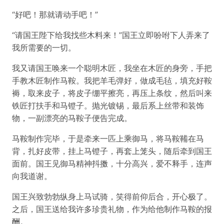
“好吧！那就请动手吧！”
“请国王陛下给我找些木料来！”国王立即吩咐下人弄来了
我所需要的一切。
我又请国王唤来一个聪明木匠，我坐在木匠的身旁，手把
手教木匠制作马鞍。我把羊毛弹好，做成毛毡，填充好鞍
褥，取来皮子，将皮子绷平擦亮，再压上条纹，然后叫来
铁匠打扶手和马镫子。抛光镀锡，最后系上丝带和装饰
物，一副漂亮的马鞍子便告完成。
马鞍制作完毕，于是牵来一匹上乘御马，将马鞍鞴在马
背，扎好皮带，挂上马镫子，再套上笼头，随后牵到国王
面前。国王见御马精神抖擞，十分高兴，爱不释手，连声
向我道谢。
国王兴致勃勃纵身上马试骑，笑得前仰后合，开心极了。
之后，国王送给我许多珍贵礼物，作为给他制作马鞍的报
酬。