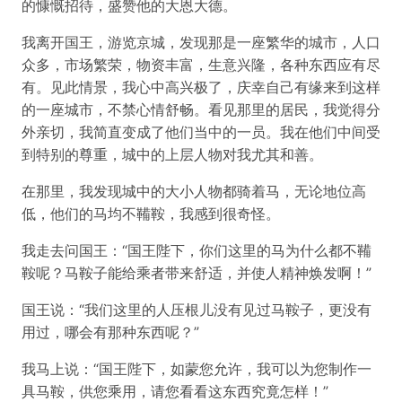
的慷慨招待，盛赞他的大恩大德。
我离开国王，游览京城，发现那是一座繁华的城市，人口
众多，市场繁荣，物资丰富，生意兴隆，各种东西应有尽
有。见此情景，我心中高兴极了，庆幸自己有缘来到这样
的一座城市，不禁心情舒畅。看见那里的居民，我觉得分
外亲切，我简直变成了他们当中的一员。我在他们中间受
到特别的尊重，城中的上层人物对我尤其和善。
在那里，我发现城中的大小人物都骑着马，无论地位高
低，他们的马均不鞴鞍，我感到很奇怪。
我走去问国王：“国王陛下，你们这里的马为什么都不鞴
鞍呢？马鞍子能给乘者带来舒适，并使人精神焕发啊！”
国王说：“我们这里的人压根儿没有见过马鞍子，更没有
用过，哪会有那种东西呢？”
我马上说：“国王陛下，如蒙您允许，我可以为您制作一
具马鞍，供您乘用，请您看看这东西究竟怎样！”