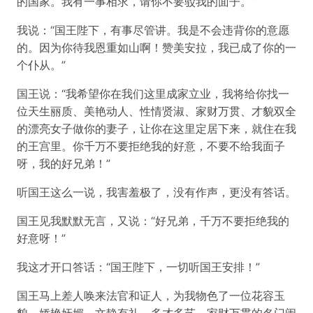
的国家。我有一事相求，请你不要驳我的面子。”
我说：“国王陛下，有事尽管讲。我是不会违背你的意愿
的。因为你待我恩重如山啊！赞美安拉，我已成了你的一
个仆从。”
国王说：“我希望你在我们这里成家立业，我将给你找一
位天生丽质、美艳动人、性情贤淑、家财万贯、才貌双全
的漂亮女子做你的妻子，让你在这里定居下来，就住在我
的王宫里。你千万不要拒绝我的好意，不要不给我面子
呀，我的好兄弟！”
听国王这么一说，我害羞极了，没有作声，更没有答话。
国王见我默默无言，又说：“好兄弟，千万不要拒绝我的
好意呀！”
我这才开口答话：“国王陛下，一切听国王安排！”
国王马上差人唤来法官和证人，为我物色了一位花容玉