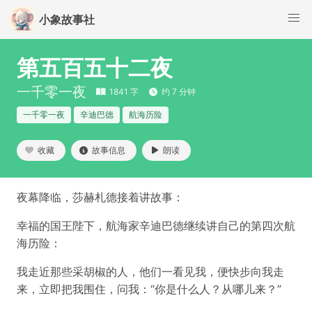
小象故事社
第五百五十二夜
一千零一夜
1841 字
约 7 分钟
一千零一夜
辛迪巴德
航海历险
收藏
故事信息
朗读
夜幕降临，莎赫札德接着讲故事：
幸福的国王陛下，航海家辛迪巴德继续讲自己的第四次航
海历险：
我走近那些采胡椒的人，他们一看见我，便快步向我走
来，立即把我围住，问我：“你是什么人？从哪儿来？”