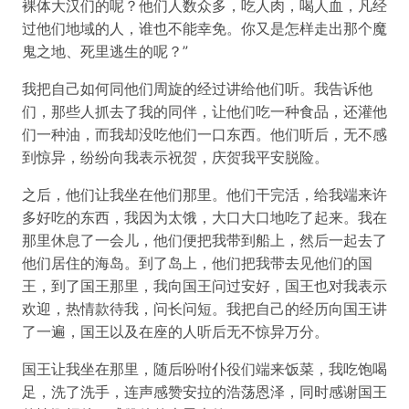
裸体大汉们的呢？他们人数众多，吃人肉，喝人血，凡经
过他们地域的人，谁也不能幸免。你又是怎样走出那个魔
鬼之地、死里逃生的呢？”
我把自己如何同他们周旋的经过讲给他们听。我告诉他
们，那些人抓去了我的同伴，让他们吃一种食品，还灌他
们一种油，而我却没吃他们一口东西。他们听后，无不感
到惊异，纷纷向我表示祝贺，庆贺我平安脱险。
之后，他们让我坐在他们那里。他们干完活，给我端来许
多好吃的东西，我因为太饿，大口大口地吃了起来。我在
那里休息了一会儿，他们便把我带到船上，然后一起去了
他们居住的海岛。到了岛上，他们把我带去见他们的国
王，到了国王那里，我向国王问过安好，国王也对我表示
欢迎，热情款待我，问长问短。我把自己的经历向国王讲
了一遍，国王以及在座的人听后无不惊异万分。
国王让我坐在那里，随后吩咐仆役们端来饭菜，我吃饱喝
足，洗了洗手，连声感赞安拉的浩荡恩泽，同时感谢国王