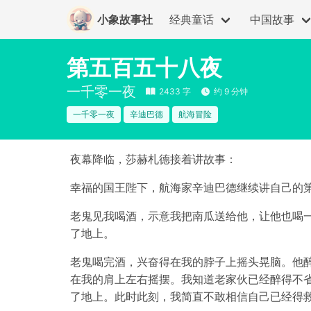
小象故事社
经典童话
中国故事
第五百五十八夜
一千零一夜
2433 字
约 9 分钟
一千零一夜
辛迪巴德
航海冒险
夜幕降临，莎赫札德接着讲故事：
幸福的国王陛下，航海家辛迪巴德继续讲自己的
老鬼见我喝酒，示意我把南瓜送给他，让他也喝
了地上。
老鬼喝完酒，兴奋得在我的脖子上摇头晃脑。他
在我的肩上左右摇摆。我知道老家伙已经醉得不
了地上。此时此刻，我简直不敢相信自己已经得