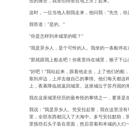
击的痛苦，我害怕得坐在地上哭了起来。
这时，一位当地人朝我走来，他问我：“先生，你
我答道：“是的。”
“你是怎样到本城里的呢？”
“我是异乡人，是个可怜的人。我坐的一条船停在
“那就跟我上船走吧！你夜里待在城里，猴子下山
“好吧！”我站起来，跟着他走去，上了他们的船
靠到岸边，上岸去做自己的事情。他们每天都这
上，夜幕降临就返回城里。这座城位于苏丹国的
我在这座城里经历的最奇怪的事情之一，要算是在
我说：“我是异乡人。凭安拉起誓，我在这里没
里，全部东西都沉入了大海中。多亏安拉默助，我
里拣些石头子装在里面，然后背着和本城的人们