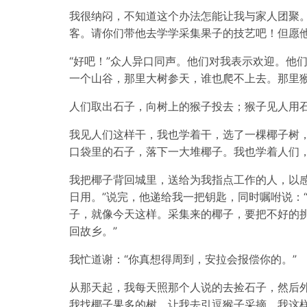
我很纳闷，不知道这个办法怎能让我与家人团聚
客。请你们带他去学学采集果子的技艺吧！但愿
“好吧！”众人异口同声。他们对我表示欢迎。他
一个山谷，那里大树参天，谁也爬不上去。那里
人们取出石子，向树上的猴子投去；猴子见人用
我见人们这样干，我也学着干，选了一棵椰子树
口袋里的石子，落下一大堆椰子。我也学着人们
我把椰子背回城里，送给为我指点工作的人，以
日用。”说完，他递给我一把钥匙，同时嘱咐说：
子，就像今天这样。采集来的椰子，要把不好的
回故乡。”
我忙道谢：“你真想得周到，安拉会报偿你的。”
从那天起，我每天照那个人说的去捡石子，然后
我找椰子果多的树，让我去引逗猴子采摘。我这