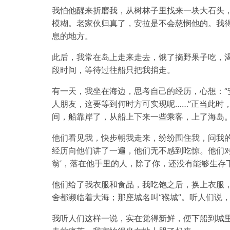
我怕他醒来折磨我，从树林子里找来一块大石头
模糊。老家伙归真了，安拉是不会慈悯他的。我
息的地方。
此后，我常在岛上走来走去，饿了摘野果子吃，
段时间，等待过往船只把我捎走。
有一天，我坐在海边，思考自己的经历，心想：“
人朋友，这要等到何时方可实现呢……”正当此时
间，船靠岸了，从船上下来一些乘客，上了海岛
他们看见我，快步朝我走来，纷纷围住我，问我
经历向他们讲了一遍，他们无不感到吃惊。他们对
翁’，落在他手里的人，除了你，还没有能够生存
他们给了我衣服和食品，我吃饱之后，换上衣服
舍都濒临着大海；那座城名叫“猴城”。听人们说
我听人们这样一说，实在觉得新鲜，便下船到城