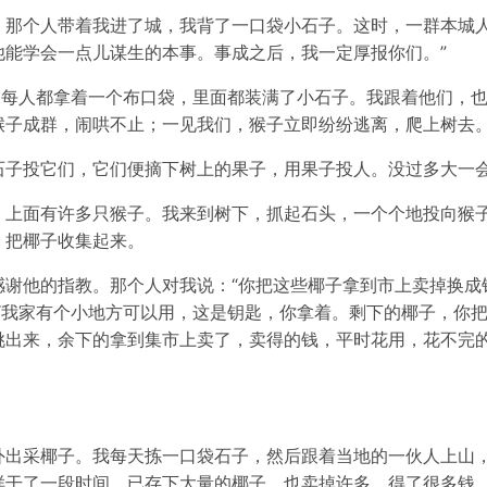
。那个人带着我进了城，我背了一口袋小石子。这时，一群本城人
他能学会一点儿谋生的本事。事成之后，我一定厚报你们。”
们每人都拿着一个布口袋，里面都装满了小石子。我跟着他们，
猴子成群，闹哄不止；一见我们，猴子立即纷纷逃离，爬上树去
石子投它们，它们便摘下树上的果子，用果子投人。没过多大一
，上面有许多只猴子。我来到树下，抓起石头，一个个地投向猴
，把椰子收集起来。
感谢他的指教。那个人对我说：“你把这些椰子拿到市上卖掉换成
“我家有个小地方可以用，这是钥匙，你拿着。剩下的椰子，你
挑出来，余下的拿到集市上卖了，卖得的钱，平时花用，花不完
外出采椰子。我每天拣一口袋石子，然后跟着当地的一伙人上山
样干了一段时间，已存下大量的椰子，也卖掉许多，得了很多钱