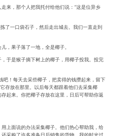
走来，那个人把我托付给他们说：“这是位异乡
也拣了一口袋石子，然后走出城去。我们一直走到
。
会儿，果子落了一地，全是椰子。
子，于是猴子摘下树上的椰子，用椰子投我。投完
钱吧！每天去采些椰子，把卖得的钱攒起来，留下
把它存放在那里。以后每天都跟着他们去采集椰
的存起来。你把椰子存放在这里，日后可帮助你返
，用上面说的办法采集椰子。他们热心帮助我，给
，还采购了许多准备日后销售的货物。我的时光过