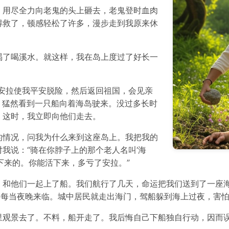
，用尽全力向老鬼的头上砸去，老鬼登时血肉
得救了，顿感轻松了许多，漫步走到我原来休
渴了喝溪水。就这样，我在岛上度过了好长一
安拉使我平安脱险，然后返回祖国，会见亲
，猛然看到一只船向着海岛驶来。没过多长时
。这时，我立即向他们走去。
的情况，问我为什么来到这座岛上。我把我的
我说：“骑在你脖子上的那个老人名叫‘海
下来的。你能活下来，多亏了安拉。”
，和他们一起上了船。我们航行了几天，命运把我们送到了一座
，每当夜晚来临。城中居民就走出海门，驾船躲到海上过夜，害
里观景去了。不料，船开走了。我后悔自己下船独自行动，因而